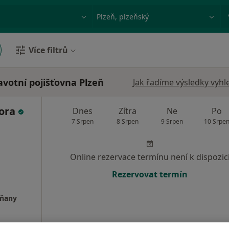
ace, nemoc nebo příjmení
Město nebo region
Více filtrů
votní pojišťovna Plzeň
Jak řadíme výsledky vyhl
ora
Dnes
Zítra
Ne
Po
7 Srpen
8 Srpen
9 Srpen
10 Srpe
Online rezervace termínu není k dispozic
Rezervovat termín
rňany