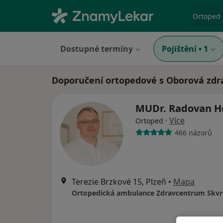
specializ
Dostupné termíny
Pojištění
•
1
Doporučení ortopedové s Oborová zdra
MUDr. Radovan H
·
Více
Ortoped
466 názorů
Terezie Brzkové 15, Plzeň
•
Mapa
Ortopedická ambulance Zdravcentrum Skv