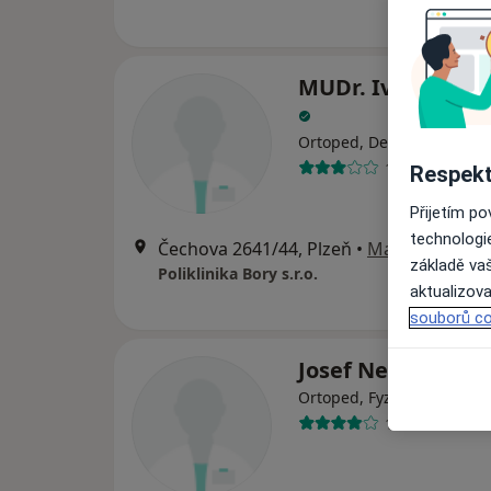
MUDr. Iveta Pivo
·
Ví
Ortoped, Dermatolog
13 názorů
Respekt
Přijetím p
technologi
Čechova 2641/44, Plzeň
•
Mapa
základě vaš
Poliklinika Bory s.r.o.
aktualizova
souborů co
Josef Nehonský
Ortoped, Fyzioterapeut
1 názor