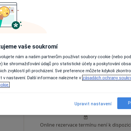
varová
Dnes
Zítra
Ne
Po
7 Srpen
8 Srpen
9 Srpen
10 Srpe
ce
ujeme vaše soukromí
Online rezervace termínu není k dispozic
ovolujete nám a našim partnerům používat soubory cookie (nebo po
Rezervovat termín
e) ke shromažďování údajů pro statistické účely a poskytování obs
ich zvyklostí při procházení. Své preference můžete kdykoli zkontro
t v nastavení. Další informace naleznete v
zásadách ochrany soukr
okie.
Dnes
Zítra
Ne
Po
P
Upravit nastavení
7 Srpen
8 Srpen
9 Srpen
10 Srpe
Online rezervace termínu není k dispozic