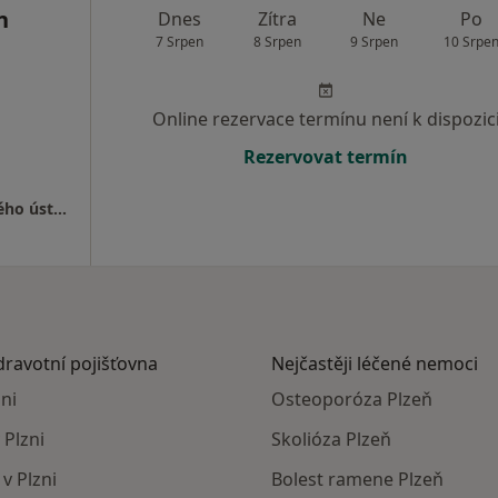
n
Dnes
Zítra
Ne
Po
7 Srpen
8 Srpen
9 Srpen
10 Srpe
Online rezervace termínu není k dispozic
Rezervovat termín
Klinika ortopedie a traumatologie pohybového ústrojí
dravotní pojišťovna
Nejčastěji léčené nemoci
ni
Osteoporóza Plzeň
 Plzni
Skolióza Plzeň
v Plzni
Bolest ramene Plzeň