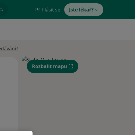
Přihlásit se
Jste lékař?
edávání?
Út
St
Čt
Rozbalit mapu
n
11 Srpen
12 Srpen
13 Srpen
i