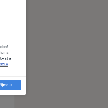
Út
St
Čt
n
11 Srpen
12 Srpen
13 Srpen
i
dobné
ahu na
lovat a
omí a
Út
St
Čt
řijmout
n
11 Srpen
12 Srpen
13 Srpen
i