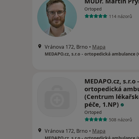
MUDr. Martin Pr
Ortoped
114 názorů
Vránova 172, Brno
•
Mapa
MEDAPO.cz, s.r.o -
ortopedická amb
(Centrum lékařsk
péče, 1.NP)
Ortoped
508 názorů
Vránova 172, Brno
•
Mapa