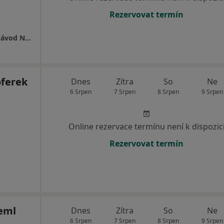
Rezervovat termín
Středomoravská nemocnice, a.s. odštěpný závod Nemocnice Prostějov
ferek
Dnes
Zítra
So
Ne
6 Srpen
7 Srpen
8 Srpen
9 Srpen
Online rezervace termínu není k dispozic
Rezervovat termín
eml
Dnes
Zítra
So
Ne
6 Srpen
7 Srpen
8 Srpen
9 Srpen