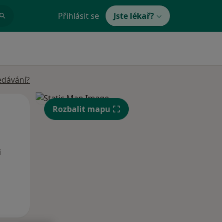
Přihlásit se
Jste lékař?
edávání?
Po
Út
St
Rozbalit mapu
10 Srpen
11 Srpen
12 Srpen
i