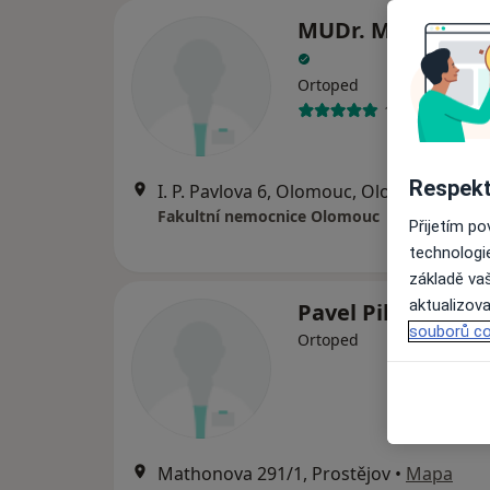
MUDr. Matěj Smi
Ortoped
11 názorů
Respekt
I. P. Pavlova 6, Olomouc, Olomouc
•
Map
Fakultní nemocnice Olomouc
Přijetím p
technologi
základě vaš
aktualizova
Pavel Pilař
souborů co
Ortoped
Mathonova 291/1, Prostějov
•
Mapa