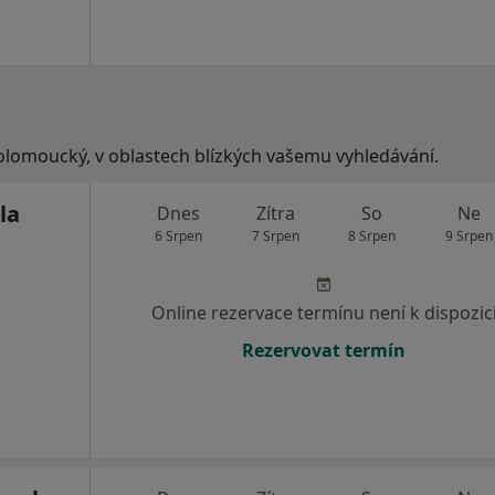
 olomoucký, v oblastech blízkých vašemu vyhledávání.
la
Dnes
Zítra
So
Ne
6 Srpen
7 Srpen
8 Srpen
9 Srpen
Online rezervace termínu není k dispozic
Rezervovat termín