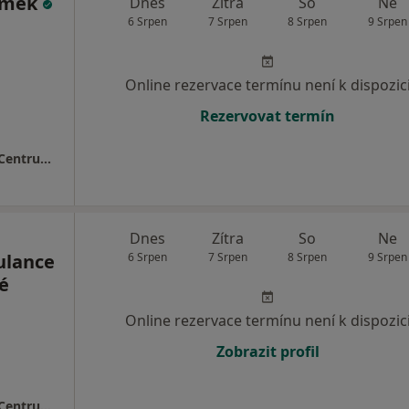
ýmek
Dnes
Zítra
So
Ne
6 Srpen
7 Srpen
8 Srpen
9 Srpen
Online rezervace termínu není k dispozic
Rezervovat termín
MEDAPO.cz, s.r.o - ortopedická ambulance (Centrum lékařské péče, 1.NP)
Dnes
Zítra
So
Ne
ulance
6 Srpen
7 Srpen
8 Srpen
9 Srpen
é
Online rezervace termínu není k dispozic
Zobrazit profil
MEDAPO.cz, s.r.o - ortopedická ambulance (Centrum lékařské péče, 1.NP)