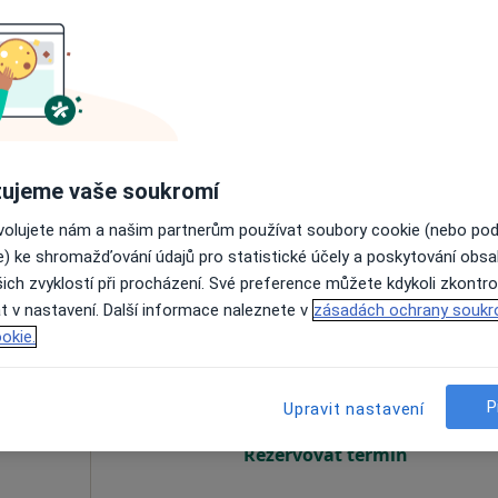
žanský
Dnes
Zítra
So
Ne
6 Srpen
7 Srpen
8 Srpen
9 Srpen
Online rezervace termínu není k dispozic
Rezervovat termín
ujeme vaše soukromí
a
ovolujete nám a našim partnerům používat soubory cookie (nebo po
e) ke shromažďování údajů pro statistické účely a poskytování obs
ich zvyklostí při procházení. Své preference můžete kdykoli zkontro
t v nastavení. Další informace naleznete v
zásadách ochrany soukr
Dnes
Zítra
So
Ne
okie.
6 Srpen
7 Srpen
8 Srpen
9 Srpen
P
Upravit nastavení
Online rezervace termínu není k dispozic
Rezervovat termín