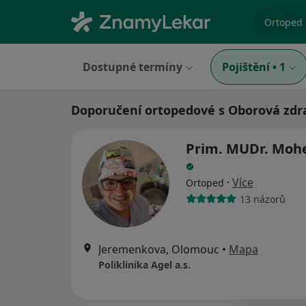
specializ
Dostupné termíny
Pojištění
•
1
Doporučení ortopedové s Oborová zdra
Prim. MUDr. Mohe
·
Více
Ortoped
13 názorů
Jeremenkova, Olomouc
•
Mapa
Poliklinika Agel a.s.