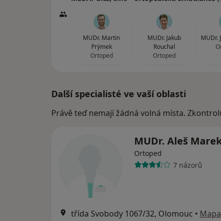
MUDr. Martin
MUDr. Jakub
MUDr. J
Prýmek
Rouchal
O
Ortoped
Ortoped
Další specialisté ve vaší oblasti
Právě teď nemají žádná volná místa. Zkontrol
MUDr. Aleš Mare
Ortoped
7 názorů
třída Svobody 1067/32, Olomouc
•
Mapa