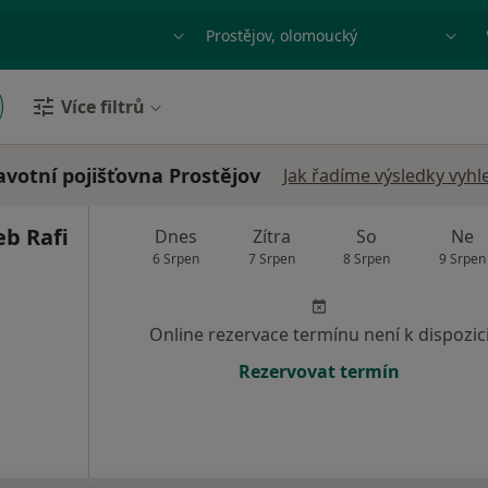
ace, nemoc nebo příjmení
Město nebo region
Více filtrů
votní pojišťovna Prostějov
Jak řadíme výsledky vyhl
b Rafi
Dnes
Zítra
So
Ne
6 Srpen
7 Srpen
8 Srpen
9 Srpen
Online rezervace termínu není k dispozic
Rezervovat termín