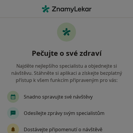
Hla
Gastroenterolog • Prostějov, olomoucký
Filtry
• 1
Mapa
Doporučení gastroenterologové s Oborová
Pečujte o své zdraví
zdravotní pojišťovna Prostějov
Jak řadíme výsledky vyhledávání?
Najděte nejlepšího specialistu a objednejte si
návštěvu. Stáhněte si aplikaci a získejte bezplatný
přístup k všem funkcím připraveným pro vás:
Snadno spravujte své návštěvy
Odesílejte zprávy svým specialistům
Zdeněk Vlk
Dostávejte připomenutí o návštěvě
Gastroenterolog