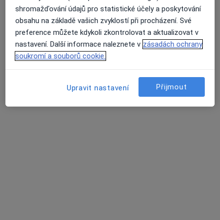
shromažďování údajů pro statistické účely a poskytování
Nemocnice Prostějov
obsahu na základě vašich zvyklostí při procházení. Své
Tento specialista nenabízí online rezervaci termínu na této adrese.
preference můžete kdykoli zkontrolovat a aktualizovat v
nastavení. Další informace naleznete v
zásadách ochrany
Rezervovat termín
soukromí a souborů cookie.
Přijmout
Upravit nastavení
Barbora Baťková
Gastroenterolog
Nemocniční 270, Uničov
•
Mapa
Kožní ambulance,
Tento specialista nenabízí online rezervaci termínu na této adrese.