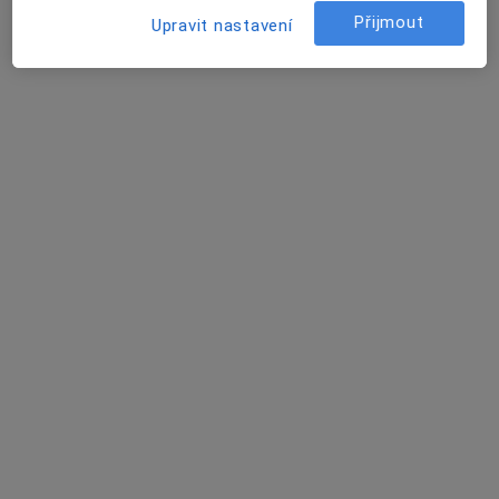
Rezervovat termín
Přijmout
Upravit nastavení
Prof. MUDr. Jiří Řehák
Oční lékař
1 názor
I.P.Pavlova 6, Olomouc
•
Mapa
Oční klinika fakultní nemocnice Olomouc
Tento specialista nenabízí online rezervaci termínu na této adrese.
Rezervovat termín