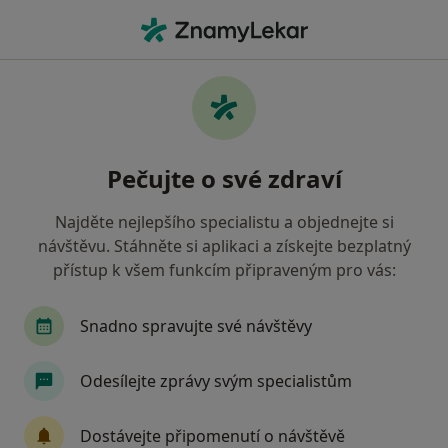
Hla
Oční Lékař • Prostějov, olomoucký
Filtry
• 1
Mapa
Doporučení oční lékaři s Oborová zdravotní
Pečujte o své zdraví
pojišťovna Prostějov
Jak řadíme výsledky vyhledávání?
Najděte nejlepšího specialistu a objednejte si
návštěvu. Stáhněte si aplikaci a získejte bezplatný
přístup k všem funkcím připraveným pro vás:
Snadno spravujte své návštěvy
Odesílejte zprávy svým specialistům
MUDr. Barbora Bábková
Dostávejte připomenutí o návštěvě
Oční lékař