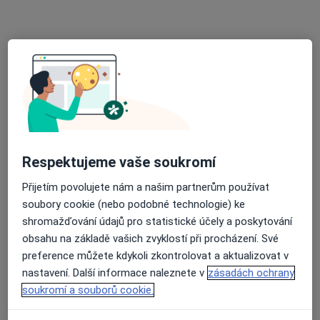
TOP OKO s.r.o. oční ordinace
Tento specialista nenabízí online rezervaci termínu na této adrese.
Rezervovat termín
Respektujeme vaše soukromí
Přijetím povolujete nám a našim partnerům používat
soubory cookie (nebo podobné technologie) ke
MUDr. Jaromíra Mohaplová
shromažďování údajů pro statistické účely a poskytování
obsahu na základě vašich zvyklostí při procházení. Své
Oční lékař
preference můžete kdykoli zkontrolovat a aktualizovat v
Purkyňova 37, Olomouc
•
Mapa
nastavení. Další informace naleznete v
zásadách ochrany
Odborný lékař oftalmologie
soukromí a souborů cookie.
Tento specialista nenabízí online rezervaci termínu na této adrese.