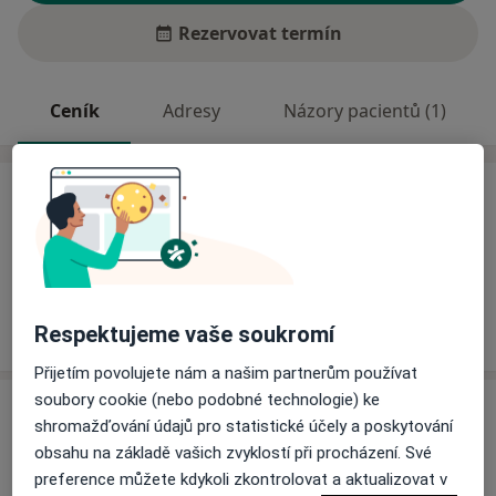
Rezervovat termín
Ceník
Adresy
Názory pacientů (1)
Ceník
Informace o službách a cenách nejsou k dispozici
Tento specialista ještě nepřidával žádné informace o
svých službách.
Respektujeme vaše soukromí
Přijetím povolujete nám a našim partnerům používat
soubory cookie (nebo podobné technologie) ke
Adresa
shromažďování údajů pro statistické účely a poskytování
obsahu na základě vašich zvyklostí při procházení. Své
Odborný lékař oftalmologie
preference můžete kdykoli zkontrolovat a aktualizovat v
Pavelčákova 21,
Olomouc
77200