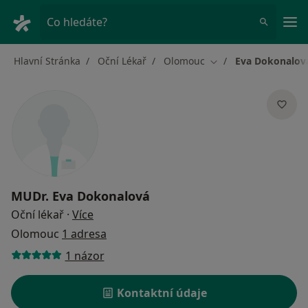
Hla
Co hledáte?
Hlavní Stránka
Oční Lékař
Olomouc
Eva Dokonalov
Změna města
MUDr.
Eva Dokonalová
o specializacích
Oční lékař
·
Více
Olomouc
1 adresa
1 názor
Kontaktní údaje