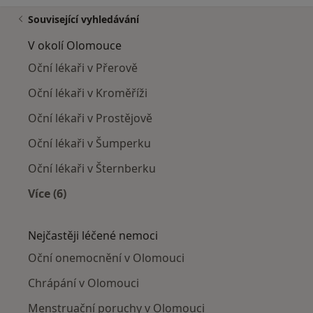
Související vyhledávání
V okolí Olomouce
Oční lékaři v Přerově
Oční lékaři v Kroměříži
Oční lékaři v Prostějově
Oční lékaři v Šumperku
Oční lékaři v Šternberku
Více (6)
Více v kategorii: V okolí Olomouce
Nejčastěji léčené nemoci
Oční onemocnění v Olomouci
Chrápání v Olomouci
Menstruační poruchy v Olomouci