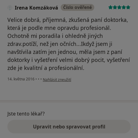
Irena Komzáková
Číslo ověřené
Velice dobrá, příjemná, zkušená paní doktorka,
která je podle mne opravdu profesionál.
Ochotně mi poradila i ohledně jiných
zdrav.potíží, než jen očních...Ikdyž jsem ji
navštívila zatím jen jednou, měla jsem z paní
doktorky i vyšetření velmi dobrý pocit, vyšetření
zde je kvalitní a profesionální.
podle názoru uživatele Irena Komzáková
14. května 2016
•
•
•
Nahlásit zneužití
Jste tento lékař?
Upravit nebo spravovat profil