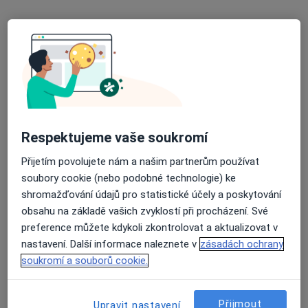
MUDr. Oldřich Chrapek
·
Více
Oční lékař
2 názory
Na Šibeníku 914/1, Olomouc
•
Mapa
TOP OKO s.r.o. oční ordinace
Respektujeme vaše soukromí
Tento specialista nenabízí online rezervaci termínu na této adrese.
Přijetím povolujete nám a našim partnerům používat
Rezervovat termín
soubory cookie (nebo podobné technologie) ke
shromažďování údajů pro statistické účely a poskytování
obsahu na základě vašich zvyklostí při procházení. Své
preference můžete kdykoli zkontrolovat a aktualizovat v
nastavení. Další informace naleznete v
zásadách ochrany
soukromí a souborů cookie.
Přijmout
Upravit nastavení