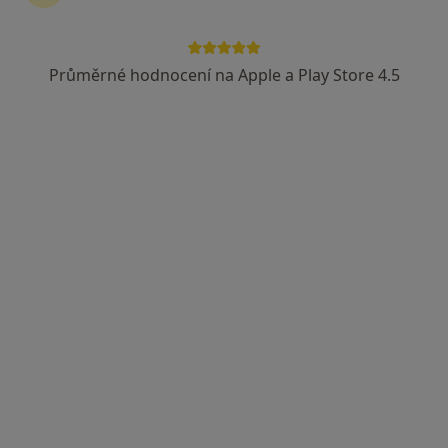
Průměrné hodnocení na Apple a Play Store 4.5
MUDr. Barbora Bábková
Oční lékař
6 názorů
I.P.Pavlova 6, Olomouc
•
Mapa
Fakultní nemocnice Olomouc- oční klinika
Tento specialista nenabízí online rezervaci termínu na této adrese.
Rezervovat termín