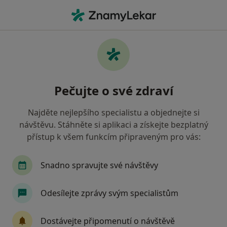
Hla
Oční Lékař • Olomouc, olomoucký
Filtry
Mapa
Oční lékař Olomouc
Pečujte o své zdraví
Jak řadíme výsledky vyhledávání?
Najděte nejlepšího specialistu a objednejte si
návštěvu. Stáhněte si aplikaci a získejte bezplatný
Jakou pojišťovnu máte?
přístup k všem funkcím připraveným pro vás:
Zdravotní pojišťovna ministerstva vnitra ČR
O
Snadno spravujte své návštěvy
Odesílejte zprávy svým specialistům
Dostávejte připomenutí o návštěvě