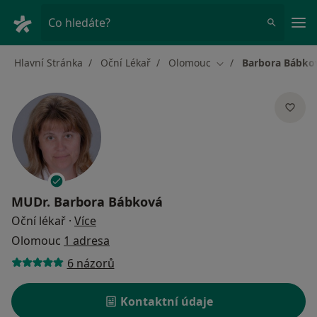
Hla
Co hledáte?
Hlavní Stránka
Oční Lékař
Olomouc
Barbora Bábko
Změna města
MUDr.
Barbora Bábková
o specializacích
Oční lékař
·
Více
Olomouc
1 adresa
6 názorů
Kontaktní údaje