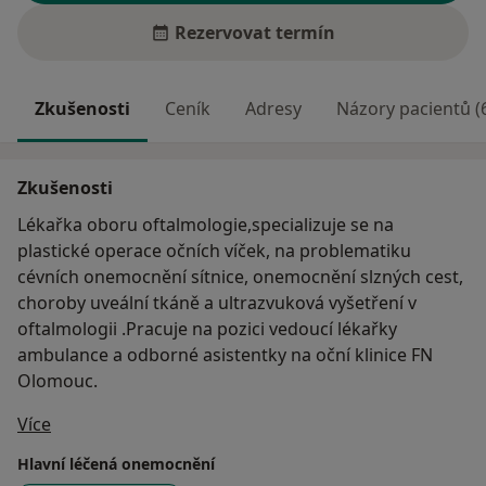
Rezervovat termín
Zkušenosti
Ceník
Adresy
Názory pacientů (
Zkušenosti
Lékařka oboru oftalmologie,specializuje se na
plastické operace očních víček, na problematiku
cévních onemocnění sítnice, onemocnění slzných cest,
choroby uveální tkáně a ultrazvuková vyšetření v
oftalmologii .Pracuje na pozici vedoucí lékařky
ambulance a odborné asistentky na oční klinice FN
Olomouc.
O mně
Více
Hlavní léčená onemocnění