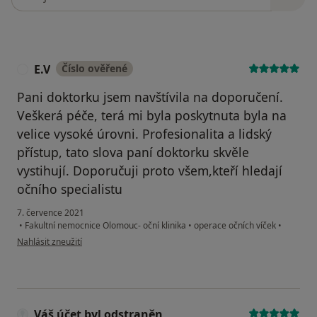
E.V
Číslo ověřené
E
Pani doktorku jsem navštívila na doporučení.
Veškerá péče, terá mi byla poskytnuta byla na
velice vysoké úrovni. Profesionalita a lidský
přístup, tato slova paní doktorku skvěle
vystihují. Doporučuji proto všem,kteří hledají
očního specialistu
7. července 2021
•
Fakultní nemocnice Olomouc- oční klinika
•
operace očních víček
•
podle názoru uživatele E.V
Nahlásit zneužití
Váš účet byl odstraněn