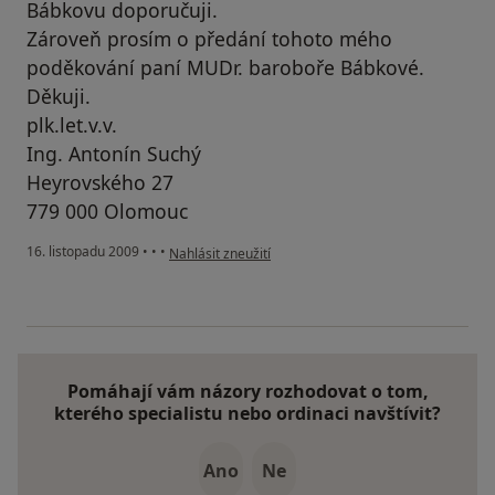
Bábkovu doporučuji.
Zároveň prosím o předání tohoto mého
poděkování paní MUDr. baroboře Bábkové.
Děkuji.
plk.let.v.v.
Ing. Antonín Suchý
Heyrovského 27
779 000 Olomouc
podle názoru uživatele Pacient
16. listopadu 2009
•
•
•
Nahlásit zneužití
Pomáhají vám názory rozhodovat o tom,
kterého specialistu nebo ordinaci navštívit?
Ano
Ne