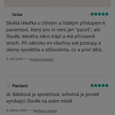
luisa
L
Skvělá lékařka s citlivým a lidským přístupem k
pacientovi, který pro ni není jen "pacoš", ale
člověk, kterého něco trápí a má přirozeně
strach. Při zákroku mi všechny své postupy a
úkony vysvětlila a zdůvodnila, co a proč dělá.
podle názoru uživatele luisa
4. září 2009
•
•
•
Nahlásit zneužití
Pacient
dr. Bábková je spolehlivá, ochotná je prostě
vynikající člověk na svém místě
podle názoru uživatele Pacient
4. dubna 2009
•
•
•
Nahlásit zneužití