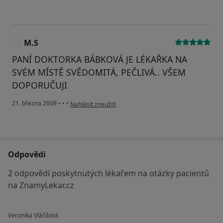
M.S
M
PANÍ DOKTORKA BÁBKOVÁ JE LÉKAŘKA NA
SVÉM MÍSTĚ SVĚDOMITÁ, PEČLIVÁ.. VŠEM
DOPORUČUJI
podle názoru uživatele M.S
21. března 2009
•
•
•
Nahlásit zneužití
Odpovědi
2 odpovědí poskytnutých lékařem na otázky pacientů
na ZnamyLekar.cz
Veronika Vláčilová