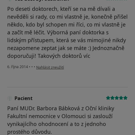
Po deseti doktorech, kteří se na mě dívali a
nevěděli si rady, co mi vlastně je, konečně přišel
někdo, kdo byl schopen mi říci, co mi vlastně je
a začít mě léčit. Výborná paní doktorka s
lidským přístupem, která se vás mimojiné nikdy
nezapomene zeptat jak se máte :) Jednoznačně
doporučuji! Takových doktorů víc
podle názoru uživatele Váš účet byl odstraněn
6. října 2014
•
•
•
Nahlásit zneužití
Pacient
Paní MUDr. Barbora Bábková z Oční kliniky
Fakultní nemocnice v Olomouci si zaslouží
vynikajícího ohodnocení a to z jednoho
prostého důvodu.