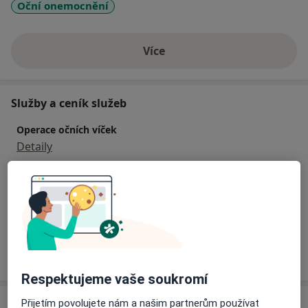
Oční onemocnění
Více
o zkušenostech
Služby a ceník služeb
Operace očních víček
Detaily
Vyšetření očního pozadí
Detaily
Jak fungují ceny?
Respektujeme vaše soukromí
Adresa
Přijetím povolujete nám a našim partnerům používat