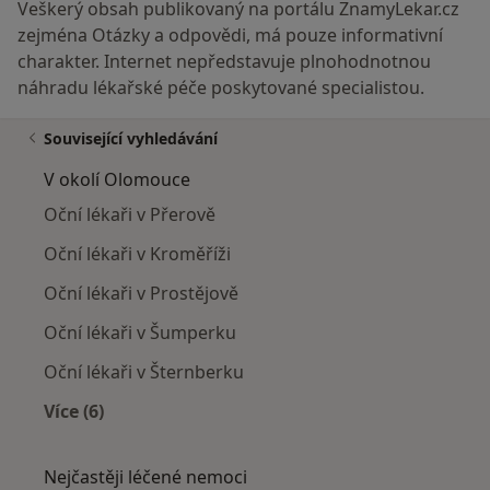
Veškerý obsah publikovaný na portálu ZnamyLekar.cz
zejména Otázky a odpovědi, má pouze informativní
charakter. Internet nepředstavuje plnohodnotnou
náhradu lékařské péče poskytované specialistou.
Související vyhledávání
V okolí Olomouce
Oční lékaři v Přerově
Oční lékaři v Kroměříži
Oční lékaři v Prostějově
Oční lékaři v Šumperku
Oční lékaři v Šternberku
Více (6)
Více v kategorii: V okolí Olomouce
Nejčastěji léčené nemoci