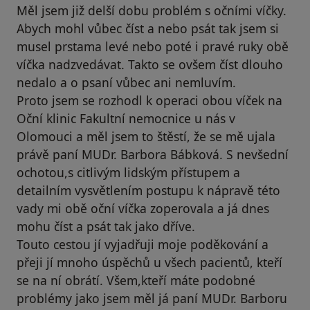
Měl jsem již delší dobu problém s očními víčky.
Abych mohl vůbec číst a nebo psát tak jsem si
musel prstama levé nebo poté i pravé ruky obě
víčka nadzvedávat. Takto se ovšem číst dlouho
nedalo a o psaní vůbec ani nemluvím.
Proto jsem se rozhodl k operaci obou víček na
Oční klinic Fakultní nemocnice u nás v
Olomouci a měl jsem to štěstí, že se mě ujala
právě paní MUDr. Barbora Bábková. S nevšední
ochotou,s citlivým lidským přístupem a
detailním vysvětlením postupu k nápravě této
vady mi obě oční víčka zoperovala a já dnes
mohu číst a psát tak jako dříve.
Touto cestou jí vyjadřuji moje poděkování a
přeji jí mnoho úspěchů u všech pacientů, kteří
se na ní obrátí. Všem,kteří máte podobné
problémy jako jsem měl já paní MUDr. Barboru