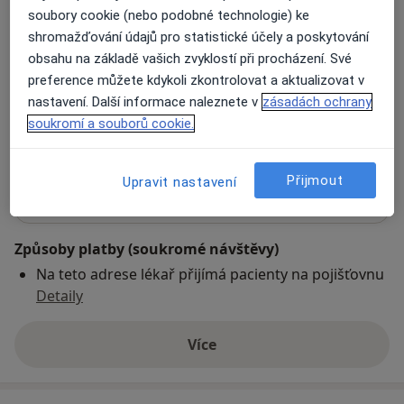
soubory cookie (nebo podobné technologie) ke
shromažďování údajů pro statistické účely a poskytování
Fakultní nemocnice Olomouc- oční klinika
obsahu na základě vašich zvyklostí při procházení. Své
I.P.Pavlova 6,
Olomouc
preference můžete kdykoli zkontrolovat a aktualizovat v
nastavení. Další informace naleznete v
zásadách ochrany
Přiblížit mapu
soukromí a souborů cookie.
se otevře v nové záložce
Dostupnost
Na této adrese online kalendář není aktivní
Přijmout
Upravit nastavení
Co mám v takové situaci udělat?
Způsoby platby (soukromé návštěvy)
Na teto adrese lékař přijímá pacienty na pojišťovnu
Detaily
Více
o adrese