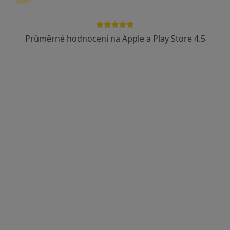
Průměrné hodnocení na Apple a Play Store 4.5
MUDr. Barbora Bábková
Oční lékař
6 názorů
I.P.Pavlova 6, Olomouc
•
Mapa
Fakultní nemocnice Olomouc- oční klinika
Tento specialista nenabízí online rezervaci termínu na této adrese.
Rezervovat termín