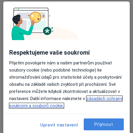
MUDr. Oldřich Chrapek
·
Více
Oční lékař
2 názory
Na Šibeníku 914/1, Olomouc
•
Mapa
Respektujeme vaše soukromí
TOP OKO s.r.o. oční ordinace
Přijetím povolujete nám a našim partnerům používat
Tento specialista nenabízí online rezervaci termínu na této adrese.
soubory cookie (nebo podobné technologie) ke
Rezervovat termín
shromažďování údajů pro statistické účely a poskytování
obsahu na základě vašich zvyklostí při procházení. Své
preference můžete kdykoli zkontrolovat a aktualizovat v
nastavení. Další informace naleznete v
zásadách ochrany
soukromí a souborů cookie.
Přijmout
Upravit nastavení