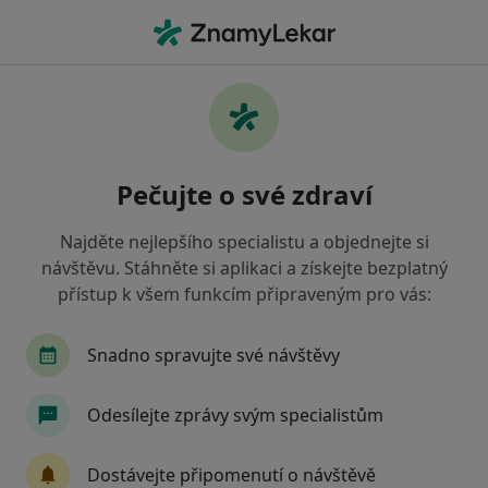
Hla
Oční Lékař • Přerov, olomoucký
Filtry
Mapa
Oční lékař Přerov
Pečujte o své zdraví
Jak řadíme výsledky vyhledávání?
Najděte nejlepšího specialistu a objednejte si
návštěvu. Stáhněte si aplikaci a získejte bezplatný
Jakou pojišťovnu máte?
přístup k všem funkcím připraveným pro vás:
Zdravotní pojišťovna ministerstva vnitra ČR
O
Snadno spravujte své návštěvy
Odesílejte zprávy svým specialistům
Dostávejte připomenutí o návštěvě