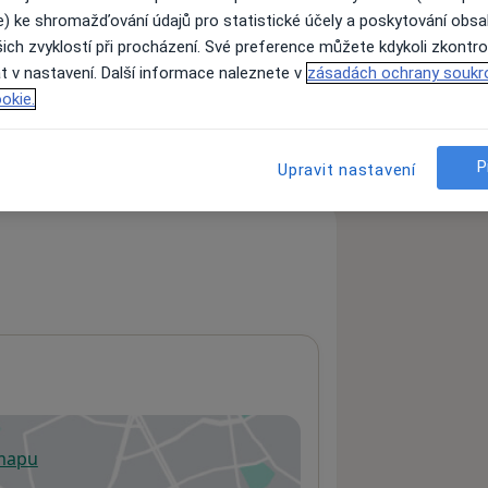
e) ke shromažďování údajů pro statistické účely a poskytování obs
ich zvyklostí při procházení. Své preference můžete kdykoli zkontro
t v nastavení. Další informace naleznete v
zásadách ochrany soukr
ách nejsou k dispozici
okie.
ádné informace o svých službách.
P
Upravit nastavení
 mapu
 otevře v nové záložce