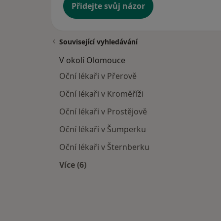
Přidejte svůj názor
Související vyhledávání
V okolí Olomouce
Oční lékaři v Přerově
Oční lékaři v Kroměříži
Oční lékaři v Prostějově
Oční lékaři v Šumperku
Oční lékaři v Šternberku
Více (6)
Více v kategorii: V okolí Olomouce