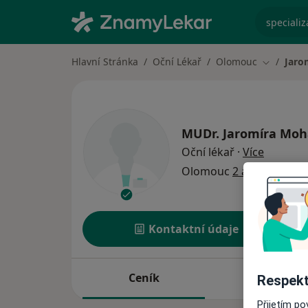
specializ
Hlavní Stránka
Oční Lékař
Olomouc
Jaro
Změna mě
MUDr.
Jaromíra Moh
o specia
Oční lékař
·
Více
Olomouc
2 adresy
Kontaktní údaje
Ceník
Adresy
Respekt
Přijetím p