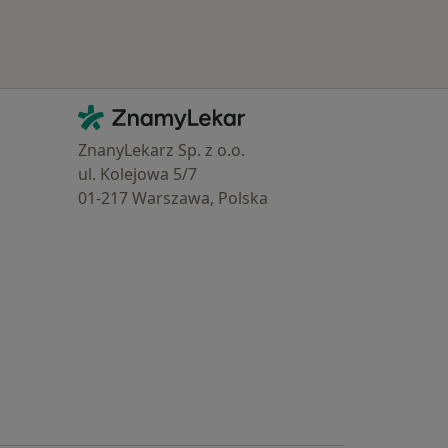
Kontakt
ZnamyLekar - Hlavní stránka
ZnanyLekarz Sp. z o.o.
ul. Kolejowa 5/7
01-217 Warszawa, Polska