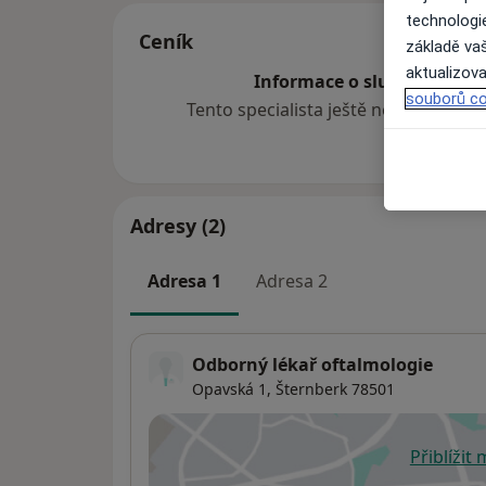
technologi
Ceník
základě vaš
aktualizova
Informace o službách a cen
souborů co
Tento specialista ještě nepřidával ž
Adresy (2)
Adresa 1
Adresa 2
Odborný lékař oftalmologie
Opavská 1,
Šternberk
78501
Přiblížit
se