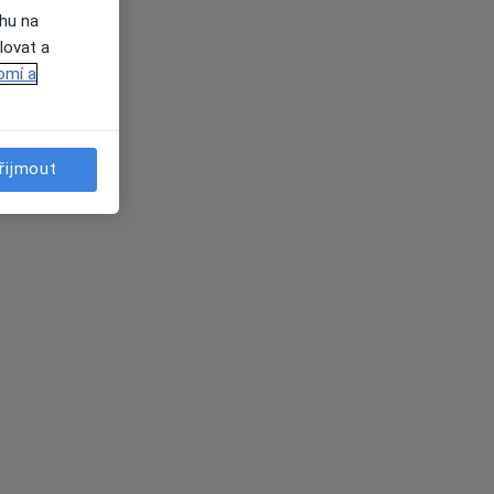
ahu na
lovat a
omí a
řijmout