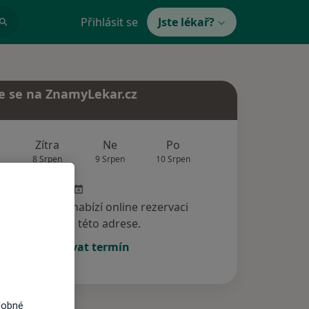
Přihlásit se
Jste lékař?
e se na ZnamyLekar.cz
Zítra
Ne
Po
Út
St
8 Srpen
9 Srpen
10 Srpen
11 Srpen
12 Srp
specialista nenabízí online rezervaci
termínu na této adrese.
Rezervovat termín
dobné