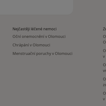
Nejčastěji léčené nemoci
Z
Oční onemocnění v Olomouci
O
O
Chrápání v Olomouci
O
Menstruační poruchy v Olomouci
v
O
v
O
z
O
v