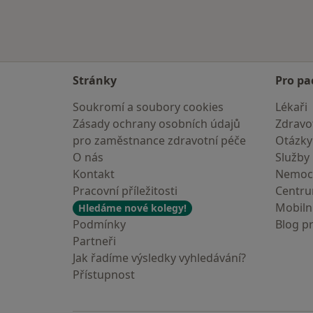
Stránky
Pro pa
Soukromí a soubory cookies
Lékaři
Zásady ochrany osobních údajů
Zdravot
pro zaměstnance zdravotní péče
Otázky
O nás
Služby
Kontakt
Nemoc
Pracovní příležitosti
Centr
Mobilní
Hledáme nové kolegy!
Podmínky
Blog p
Partneři
Jak řadíme výsledky vyhledávání?
Přístupnost