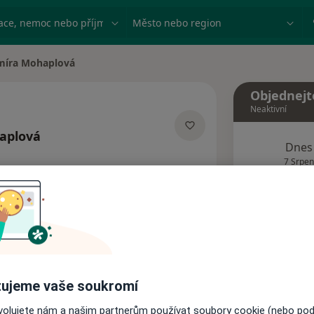
ace, nemoc nebo příjmení
Město nebo region
míra Mohaplová
sta
Objednejt
Neaktivní
aplová
Dnes
lizacích
7 Srpen
Tento 
Rezervovat termín
Názory pacientů
ujeme vaše soukromí
ovolujete nám a našim partnerům používat soubory cookie (nebo po