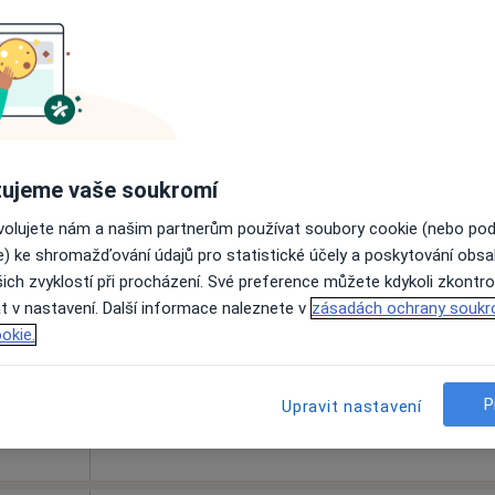
Rezervovat termín
čil
Dnes
Zítra
Ne
Po
ujeme vaše soukromí
7 Srpen
8 Srpen
9 Srpen
10 Srpe
ovolujete nám a našim partnerům používat soubory cookie (nebo po
e) ke shromažďování údajů pro statistické účely a poskytování obs
ich zvyklostí při procházení. Své preference můžete kdykoli zkontro
Online rezervace termínu není k dispozic
t v nastavení. Další informace naleznete v
zásadách ochrany soukr
Rezervovat termín
okie.
P
Upravit nastavení