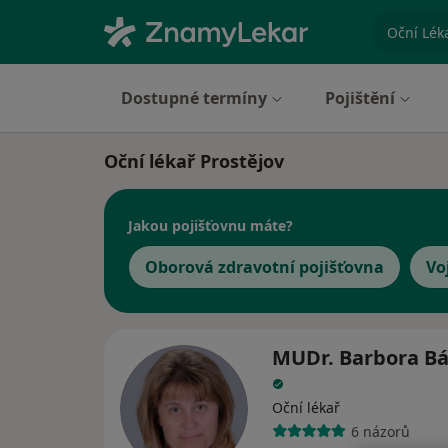
specializ
Dostupné termíny
Pojištění
Oční lékař Prostějov
Jakou pojišťovnu máte?
Oborová zdravotní pojišťovna
Vo
MUDr. Barbora B
Oční lékař
6 názorů