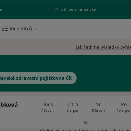
ace, nemoc nebo příjmení
Město nebo region
Více filtrů
Jak řadíme výsledky vyhl
jenská zdravotní pojišťovna ČR
ábková
Dnes
Zítra
Ne
Po
7 Srpen
8 Srpen
9 Srpen
10 Srpe
Online rezervace termínu není k dispozic