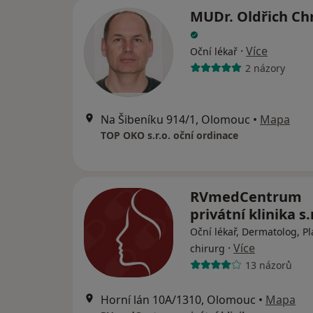
MUDr. Oldřich Ch
·
Více
Oční lékař
2 názory
Na Šibeníku 914/1, Olomouc
•
Mapa
TOP OKO s.r.o. oční ordinace
RVmedCentrum
privátní klinika s.
Oční lékař, Dermatolog, Pl
·
Více
chirurg
13 názorů
Horní lán 10A/1310, Olomouc
•
Mapa