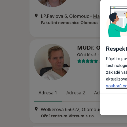
I.P.Pavlova 6, Olomouc
•
Mapa
Fakultní nemocnice Olomouc- oční klinika
MUDr. Ondřej Vlá
Respekt
·
Více
Oční lékař
Přijetím p
3 názory
technologi
základě vaš
aktualizova
souborů co
Adresa 1
Adresa 2
Adresa 3
Wolkerova 656/22, Olomouc
•
Mapa
Oční centrum Vitreum s.r.o.