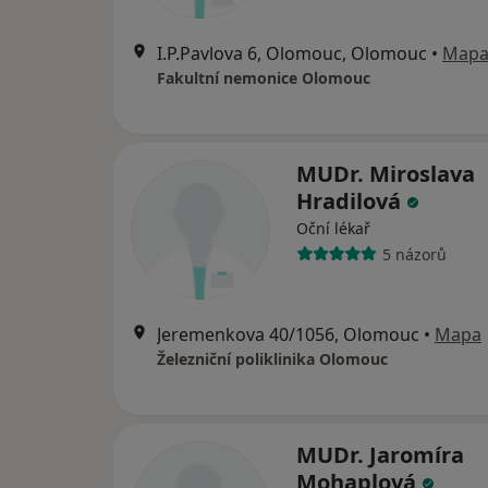
I.P.Pavlova 6, Olomouc, Olomouc
•
Map
Fakultní nemonice Olomouc
MUDr. Miroslava
Hradilová
Oční lékař
5 názorů
Jeremenkova 40/1056, Olomouc
•
Mapa
Železniční poliklinika Olomouc
MUDr. Jaromíra
Mohaplová