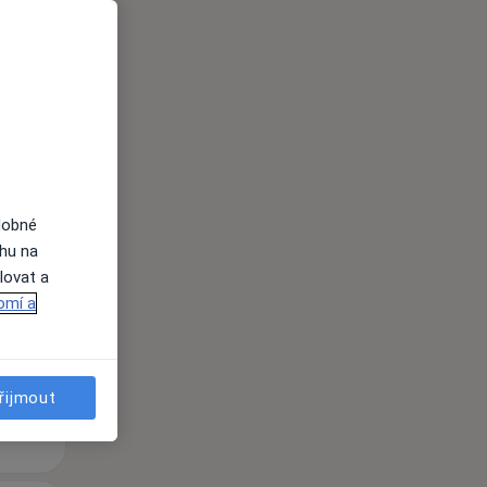
Út
St
Čt
n
11 Srpen
12 Srpen
13 Srpen
dobné
ahu na
lovat a
i
omí a
řijmout