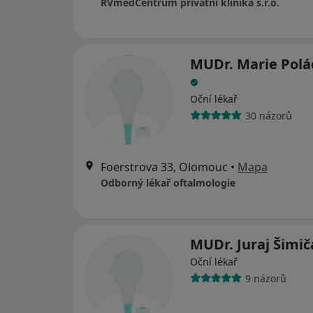
RVmedCentrum privátní klinika s.r.o.
MUDr. Marie Polá
Oční lékař
30 názorů
Foerstrova 33, Olomouc
•
Mapa
Odborný lékař oftalmologie
MUDr. Juraj Šimi
Oční lékař
9 názorů