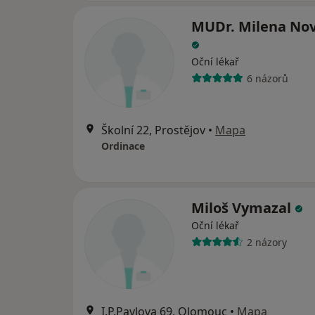
MUDr. Milena No
Oční lékař
6 názorů
Školní 22, Prostějov
•
Mapa
Ordinace
Miloš Vymazal
Oční lékař
2 názory
I.P.Pavlova 69, Olomouc
•
Mapa