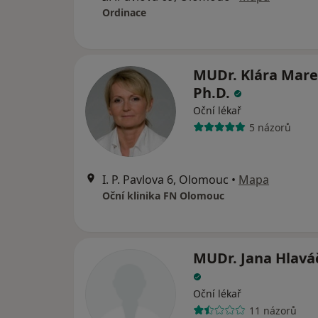
Ordinace
MUDr. Klára Mar
Ph.D.
Oční lékař
5 názorů
I. P. Pavlova 6, Olomouc
•
Mapa
Oční klinika FN Olomouc
MUDr. Jana Hlavá
Oční lékař
11 názorů