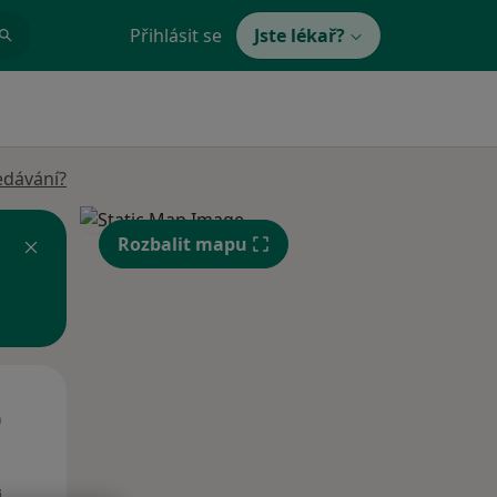
Přihlásit se
Jste lékař?
edávání?
Rozbalit mapu
Út
St
Čt
n
11 Srpen
12 Srpen
13 Srpen
i