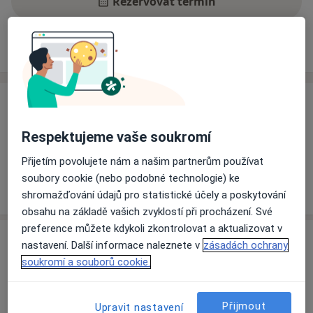
Rezervovat termín
Ceník
Adresy
Názory pacientů
Ceník
Informace o službách a cenách nejsou k dispozici
Respektujeme vaše soukromí
Tento specialista ještě nepřidával žádné informace o
Přijetím povolujete nám a našim partnerům používat
svých službách.
soubory cookie (nebo podobné technologie) ke
shromažďování údajů pro statistické účely a poskytování
obsahu na základě vašich zvyklostí při procházení. Své
preference můžete kdykoli zkontrolovat a aktualizovat v
Adresa
nastavení. Další informace naleznete v
zásadách ochrany
soukromí a souborů cookie.
Ordinace
Olomouc
Přijmout
Upravit nastavení