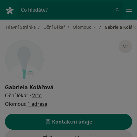
Hla
Co hledáte?
Hlavní Stránka
Oční Lékař
Olomouc
Gabriela Kolář
Změna města
Gabriela Kolářová
o specializacích
Oční lékař
·
Více
Olomouc
1 adresa
Kontaktní údaje