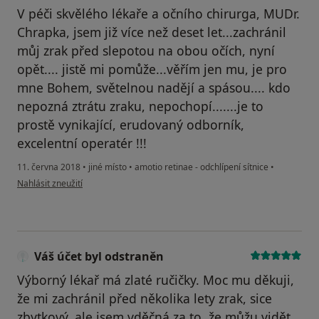
V péči skvělého lékaře a očního chirurga, MUDr.
Chrapka, jsem již více než deset let...zachránil
můj zrak před slepotou na obou očích, nyní
opět.... jistě mi pomůže...věřím jen mu, je pro
mne Bohem, světelnou nadějí a spásou.... kdo
nepozná ztrátu zraku, nepochopí.......je to
prostě vynikající, erudovaný odborník,
excelentní operatér !!!
11. června 2018
•
jiné místo
•
amotio retinae - odchlípení sítnice
•
podle názoru uživatele Váš účet byl odstraněn
Nahlásit zneužití
Váš účet byl odstraněn
Výborný lékař má zlaté ručičky. Moc mu děkuji,
že mi zachránil před několika lety zrak, sice
zbytkový, ale jsem vděčná za to, že můžu vidět