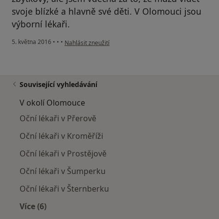
svoje blízké a hlavně své děti. V Olomouci jsou
výborní lékaři.
podle názoru uživatele Váš účet byl odstraněn
5. května 2016
•
•
•
Nahlásit zneužití
Související vyhledávání
V okolí Olomouce
Oční lékaři v Přerově
Oční lékaři v Kroměříži
Oční lékaři v Prostějově
Oční lékaři v Šumperku
Oční lékaři v Šternberku
Více (6)
Více v kategorii: V okolí Olomouce