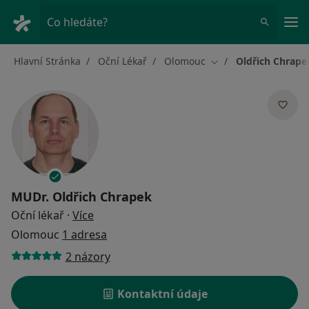
Hla
Co hledáte?
Hlavní Stránka
Oční Lékař
Olomouc
Oldřich Chrape
Změna města
MUDr.
Oldřich Chrapek
o specializacích
Oční lékař
·
Více
Olomouc
1 adresa
2 názory
Kontaktní údaje