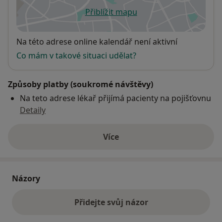
ČOS, každoročně 4x ročně krajský seminář:
Přiblížit mapu
se otevře v nové záložce
Olomoucký oftalmologický den.
Dostupnost
Na této adrese online kalendář není aktivní
Členství ve významných odborných společnostech a
organizacích: American Academy of Ophthalmology –
Co mám v takové situaci udělat?
člen, Česká oftalmologická společnost – člen, Česká
vitreoretinální společnost – člen dozorčí rady (2010-
Způsoby platby (soukromé návštěvy)
2016) člen výboru (2016 -dosud), Komise pro státní
Na teto adrese lékař přijímá pacienty na pojišťovnu
zkoušky bakalářského studijního oboru Optometrie –
Detaily
člen.
Více
o adrese
Názory
Přidejte svůj názor