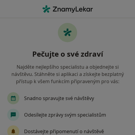
Hla
Co hledáte?
Hlavní Stránka
Nemoci
Retinopatie
Retinopatie - informace,
Pečujte o své zdraví
specialisté, otázky a odpovědi
Najděte nejlepšího specialistu a objednejte si
návštěvu. Stáhněte si aplikaci a získejte bezplatný
přístup k všem funkcím připraveným pro vás:
Informace
Snadno spravujte své návštěvy
Odesílejte zprávy svým specialistům
Dbejte o své zdraví
Zůstaňte doma a vyberte online konzultaci pro
Dostávejte připomenutí o návštěvě