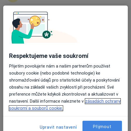
zahájení nebo pokračování léčby. Pokud to
potřebujete, můžete si také objednat návštěvu v
ordinaci.
Průměrné hodnocení na Apple a Play Store 4.5
Zobrazit profily specialistů
Jak to funguje?
Respektujeme vaše soukromí
Přijetím povolujete nám a našim partnerům používat
Odborníci
soubory cookie (nebo podobné technologie) ke
shromažďování údajů pro statistické účely a poskytování
obsahu na základě vašich zvyklostí při procházení. Své
preference můžete kdykoli zkontrolovat a aktualizovat v
Radka Pěkná
nastavení. Další informace naleznete v
zásadách ochrany
Oční lékař
soukromí a souborů cookie.
Praha
Přijmout
Upravit nastavení