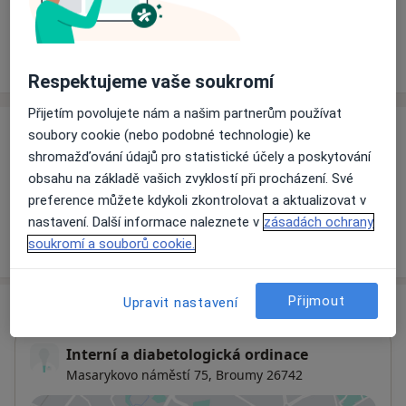
Rezervovat termín
Ceník
Adresy
Názory pacientů
Respektujeme vaše soukromí
Přijetím povolujete nám a našim partnerům používat
soubory cookie (nebo podobné technologie) ke
Ceník
shromažďování údajů pro statistické účely a poskytování
Informace o službách a cenách nejsou k dispozici
obsahu na základě vašich zvyklostí při procházení. Své
Tento specialista ještě nepřidával žádné informace o
preference můžete kdykoli zkontrolovat a aktualizovat v
svých službách.
nastavení. Další informace naleznete v
zásadách ochrany
soukromí a souborů cookie.
Přijmout
Upravit nastavení
Adresa
Interní a diabetologická ordinace
Masarykovo náměstí 75,
Broumy 26742