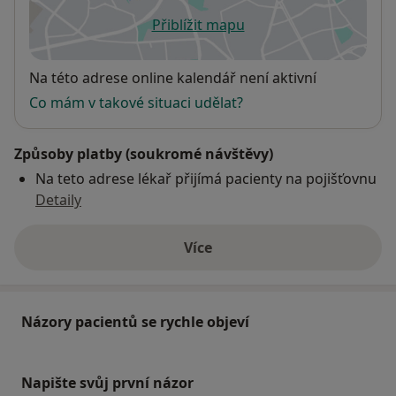
Přiblížit mapu
se otevře v nové záložce
Dostupnost
Na této adrese online kalendář není aktivní
Co mám v takové situaci udělat?
Způsoby platby (soukromé návštěvy)
Na teto adrese lékař přijímá pacienty na pojišťovnu
Detaily
Více
o adrese
Názory pacientů se rychle objeví
Napište svůj první názor