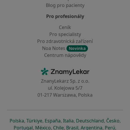
Blog pro pacienty
Pro profesionály
Ceník
Pro specialisty
Pro zdravotnická zařízení
Noa Notes
Novinka
Centrum nápovědy
Kontakt
ZnamyLekar - Hlavní stránka
ZnanyLekarz Sp. z o.o.
ul. Kolejowa 5/7
01-217 Warszawa, Polska
se otevře v nové záložce
se otevře v nové záložce
se otevře v nové záložce
se otevře v nové záložce
se otevře v 
se o
Polska
,
Türkiye
,
España
,
Italia
,
Deutschland
,
Česko
,
se otevře v nové záložce
se otevře v nové záložce
se otevře v nové záložce
se otevře v nové záložc
se otevře v 
se ote
Portugal
,
México
,
Chile
,
Brasil
,
Argentina
,
Perú
,