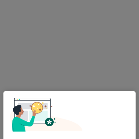
Tento specialista nenabízí online rezervaci termínu na této adrese.
Rezervovat termín
MUDr. Andrea Kramarčíková
·
Více
Zubař
20 názorů
Masarykova 318/12, Brno
•
Mapa
Soukromá zubní ordinace Brno
Tento specialista nenabízí online rezervaci termínu na této adrese.