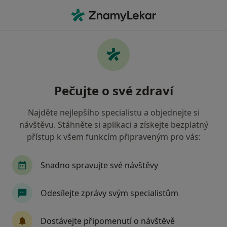
Hla
Zubař • Brno, jihomoravský
Filtry
Mapa
Zubař Brno
Pečujte o své zdraví
Jak řadíme výsledky vyhledávání?
Najděte nejlepšího specialistu a objednejte si
návštěvu. Stáhněte si aplikaci a získejte bezplatný
Jakou pojišťovnu máte?
přístup k všem funkcím připraveným pro vás:
Všeobecná zdravotní pojišťovna
Snadno spravujte své návštěvy
Zdravotní pojišťovna ministerstva vnitra ČR
Odesílejte zprávy svým specialistům
Oborová zdravotní pojišťovna
Dostávejte připomenutí o návštěvě