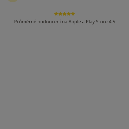
Česká průmyslová zdravotní pojišťovna
Vojenská zdravotní pojišťovna ČR
Průměrné hodnocení na Apple a Play Store 4.5
Zobrazit více
MDDr. Veronika Kršková
·
Více
Zubař
20 názorů
Merhautova 224, Brno
•
Mapa
ALTADENT - stomatologické centrum