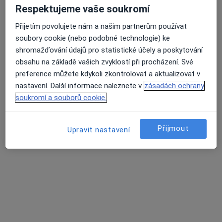
Respektujeme vaše soukromí
Rezervovat termín
Přijetím povolujete nám a našim partnerům používat
soubory cookie (nebo podobné technologie) ke
shromažďování údajů pro statistické účely a poskytování
obsahu na základě vašich zvyklostí při procházení. Své
preference můžete kdykoli zkontrolovat a aktualizovat v
nastavení. Další informace naleznete v
zásadách ochrany
soukromí a souborů cookie.
MDDr. Martin Vomela
Přijmout
Upravit nastavení
·
Více
Zubař
2 názory
Merhautova 224, Brno
•
Mapa
ALTADENT - stomatologické centrum
Tento specialista nenabízí online rezervaci termínu na této adrese.
Rezervovat termín