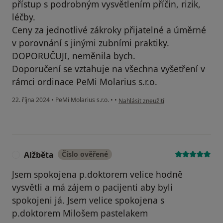
přístup s podrobným vysvětlením příčin, rizik,
léčby.
Ceny za jednotlivé zákroky přijatelné a úměrné
v porovnání s jinými zubními praktiky.
DOPORUČUJI, neměnila bych.
Doporučení se vztahuje na všechna vyšetření v
rámci ordinace PeMi Molarius s.r.o.
podle názoru uživatele Lucie Plochová
22. října 2024
•
PeMi Molarius s.r.o.
•
•
Nahlásit zneužití
Alžběta
Číslo ověřené
A
Jsem spokojena p.doktorem velice hodně
vysvětli a má zájem o pacijenti aby byli
spokojeni já. Jsem velice spokojena s
p.doktorem Milošem pastelakem