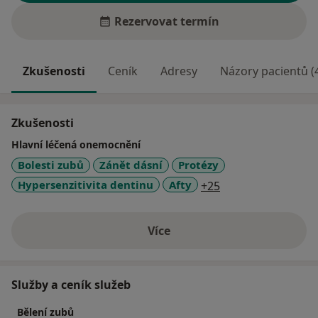
Rezervovat termín
Zkušenosti
Ceník
Adresy
Názory pacientů (
Zkušenosti
Hlavní léčená onemocnění
Bolesti zubů
Zánět dásní
Protézy
a11y_sr_more_dis
Hypersenzitivita dentinu
Afty
+25
Více
o zkušenostech
Služby a ceník služeb
Bělení zubů