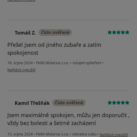
Tomáš Z.
Číslo ověřené
T
Přešel jsem od jiného zubaře a zatím
spokojenost
18. srpna 2024
•
PeMi Molarius s.r.o.
•
vstupní vyšetření
•
podle názoru uživatele Tomáš Z.
Nahlásit zneužití
Kamil Třešňák
Číslo ověřené
K
Jsem maximálně spokojen, můžu jen doporučit ,
vždy bez bolesti a šetrné zacházení
podle názoru uživatel
15. srpna 2024
•
PeMi Molarius s.r.o.
•
extrakce zubu
•
Nahlásit zneužití