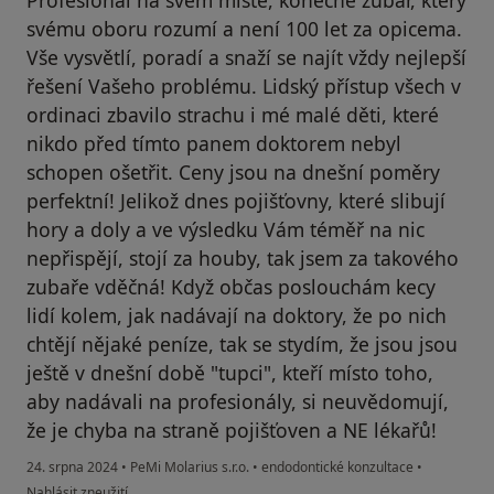
Profesionál na svém místě, konečně zubař, který
svému oboru rozumí a není 100 let za opicema.
Vše vysvětlí, poradí a snaží se najít vždy nejlepší
řešení Vašeho problému. Lidský přístup všech v
ordinaci zbavilo strachu i mé malé děti, které
nikdo před tímto panem doktorem nebyl
schopen ošetřit. Ceny jsou na dnešní poměry
perfektní! Jelikož dnes pojišťovny, které slibují
hory a doly a ve výsledku Vám téměř na nic
nepřispějí, stojí za houby, tak jsem za takového
zubaře vděčná! Když občas poslouchám kecy
lidí kolem, jak nadávají na doktory, že po nich
chtějí nějaké peníze, tak se stydím, že jsou jsou
ještě v dnešní době "tupci", kteří místo toho,
aby nadávali na profesionály, si neuvědomují,
že je chyba na straně pojišťoven a NE lékařů!
24. srpna 2024
•
PeMi Molarius s.r.o.
•
endodontické konzultace
•
podle názoru uživatele Kateřina Kloučkovská
Nahlásit zneužití