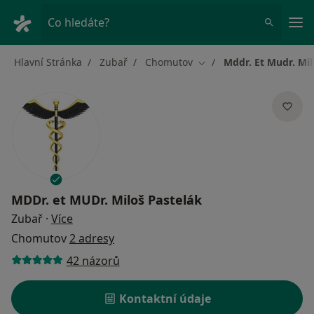
Hla
Co hledáte?
Hlavní Stránka
Zubař
Chomutov
Mddr. Et Mudr. Mil
Změna města
MDDr. et MUDr. Miloš Pastelák
o specializacích
Zubař
·
Více
Chomutov
2 adresy
42 názorů
Kontaktní údaje