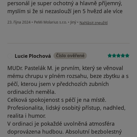
personál je super ochotný a hlavně příjemný,
myslím si že si nezaslouží jen 5 hvězd ale více
podle názoru uživatele Monika K
23. října 2024
•
PeMi Molarius s.r.o.
•
Jiný
•
Nahlásit zneužití
Lucie Plochová
Číslo ověřené
L
MUDr. Pastelák M. je prvním, který se věnoval
mému chrupu v plném rozsahu, beze zbytku a s
péčí, kterou jsem v předchozích zubních
ordinacích neměla.
Celková spokojenost s péčí je na místě.
Profesionalita, lidský osobitý přístup, nadhled,
realita i humor.
V ordinaci je pokaždé uvolněná atmosféra
doprovázena hudbou. Absolutní bezbolestný