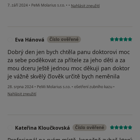
podle názoru uživatele Alžběta
7. září 2024
•
PeMi Molarius s.r.o.
•
•
Nahlásit zneužití
Eva Hánová
Číslo ověřené
E
Dobrý den jen bych chtěla panu doktorovi moc
za sebe poděkovat za přítele za jeho děti a za
mou dceru Ještě jednou moc děkuji pan doktor
je vážně skvělý člověk určitě bych neměnila
28. srpna 2024
•
PeMi Molarius s.r.o.
•
ošetření zubního kazu
•
podle názoru uživatele Eva Hánová
Nahlásit zneužití
Kateřina Kloučkovská
Číslo ověřené
K