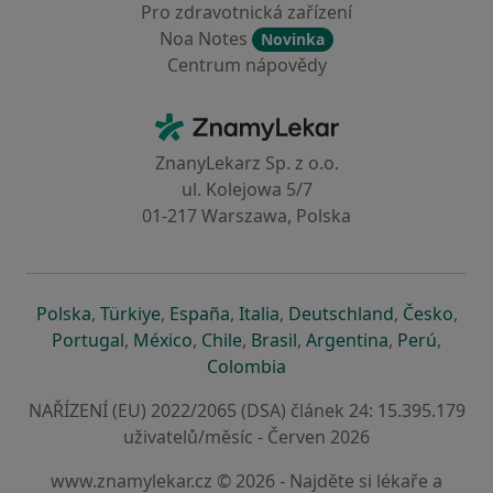
Pro zdravotnická zařízení
Noa Notes
Novinka
Centrum nápovědy
Kontakt
ZnamyLekar - Hlavní stránka
ZnanyLekarz Sp. z o.o.
ul. Kolejowa 5/7
01-217 Warszawa, Polska
se otevře v nové záložce
se otevře v nové záložce
se otevře v nové záložce
se otevře v nové záložce
se otevře v 
se o
Polska
,
Türkiye
,
España
,
Italia
,
Deutschland
,
Česko
,
se otevře v nové záložce
se otevře v nové záložce
se otevře v nové záložce
se otevře v nové záložc
se otevře v 
se ote
Portugal
,
México
,
Chile
,
Brasil
,
Argentina
,
Perú
,
se otevře v nové záložce
Colombia
NAŘÍZENÍ (EU) 2022/2065 (DSA) článek 24: 15.395.179
uživatelů/měsíc - Červen 2026
www.znamylekar.cz © 2026 - Najděte si lékaře a