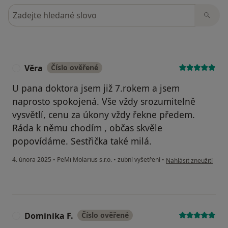
Hledejte v názorech
Věra
Číslo ověřené
V
U pana doktora jsem již 7.rokem a jsem
naprosto spokojená. Vše vždy srozumitelně
vysvětlí, cenu za úkony vždy řekne předem.
Ráda k němu chodím , občas skvěle
popovídáme. Sestřička také milá.
podle názoru uživatel
4. února 2025
•
PeMi Molarius s.r.o.
•
zubní vyšetření
•
Nahlásit zneužití
Dominika F.
Číslo ověřené
D