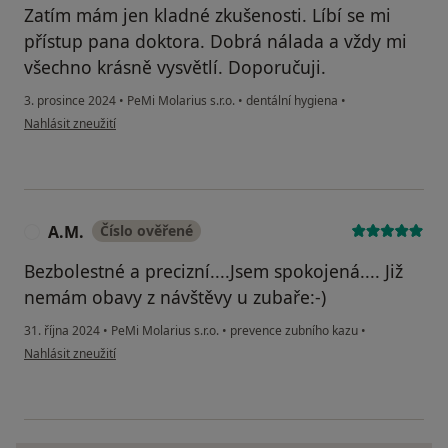
Zatím mám jen kladné zkušenosti. Líbí se mi
přístup pana doktora. Dobrá nálada a vždy mi
všechno krásně vysvětlí. Doporučuji.
3. prosince 2024
•
PeMi Molarius s.r.o.
•
dentální hygiena
•
podle názoru uživatele Dominika F.
Nahlásit zneužití
A.M.
Číslo ověřené
A
Bezbolestné a precizní....Jsem spokojená.... Již
nemám obavy z návštěvy u zubaře:-)
31. října 2024
•
PeMi Molarius s.r.o.
•
prevence zubního kazu
•
podle názoru uživatele A.M.
Nahlásit zneužití