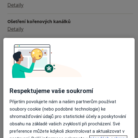
Detaily
Ošetření kořenových kanálků
Detaily
Zubní vyšetření
Detaily
Zubní korunky
Detaily
Respektujeme vaše soukromí
Vyšetření rtg
Detaily
Přijetím povolujete nám a našim partnerům používat
soubory cookie (nebo podobné technologie) ke
+ 21 služby
shromažďování údajů pro statistické účely a poskytování
obsahu na základě vašich zvyklostí při procházení. Své
preference můžete kdykoli zkontrolovat a aktualizovat v
Jak fungují ceny?