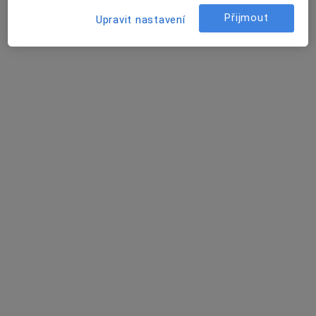
Khaled Khalvati
Přijmout
Upravit nastavení
Zubař
Praha
David Novotný
Zubař, Parodontolog, Dentální hygienistka, hygienista
Praha
Jana Prachová (Vodičková)
Zubař
Praha
Žaneta Tokarzová
Zubař