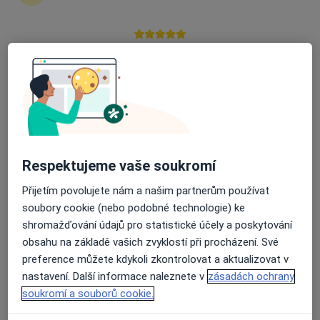
zahájení nebo pokračování léčby. Pokud to
potřebujete, můžete si také objednat návštěvu v
ordinaci.
Průměrné hodnocení na Apple a Play Store 4.5
Zobrazit profily specialistů
Jak to funguje?
Respektujeme vaše soukromí
Odborníci
Přijetím povolujete nám a našim partnerům používat
soubory cookie (nebo podobné technologie) ke
shromažďování údajů pro statistické účely a poskytování
Ivo Havlík
obsahu na základě vašich zvyklostí při procházení. Své
preference můžete kdykoli zkontrolovat a aktualizovat v
Zubař
nastavení. Další informace naleznete v
zásadách ochrany
Znojmo
soukromí a souborů cookie.