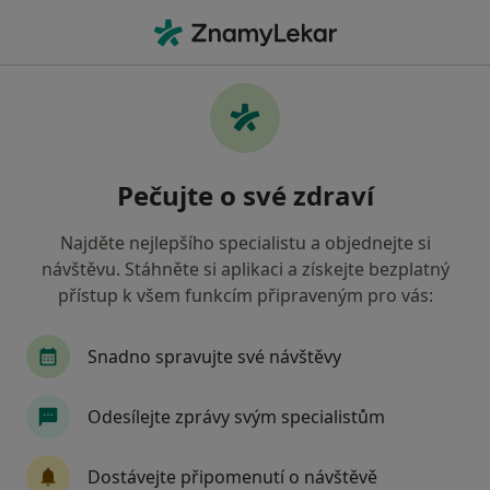
Hla
Co hledáte?
Hlavní Stránka
Nemoci
Pohyblivost Zubů
Pohyblivost zubů - informace,
Pečujte o své zdraví
specialisté, otázky a odpovědi
Najděte nejlepšího specialistu a objednejte si
návštěvu. Stáhněte si aplikaci a získejte bezplatný
přístup k všem funkcím připraveným pro vás:
Informace
Snadno spravujte své návštěvy
Odesílejte zprávy svým specialistům
Dbejte o své zdraví
Zůstaňte doma a vyberte online konzultaci pro
Dostávejte připomenutí o návštěvě