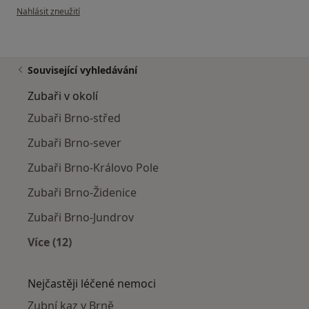
podle názoru uživatele Soňa M.
Nahlásit zneužití
Související vyhledávání
Zubaři v okolí
Zubaři Brno-střed
Zubaři Brno-sever
Zubaři Brno-Královo Pole
Zubaři Brno-Židenice
Zubaři Brno-Jundrov
Více (12)
Více v kategorii: Zubaři v okolí
Nejčastěji léčené nemoci
Zubní kaz v Brně