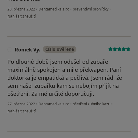
28. března 2022
•
Dentamedika s.r.o
•
preventivní prohlídky
•
podle názoru uživatele Janka Bucifalová
Nahlásit zneužití
Romek Vy.
Číslo ověřené
R
Po dlouhé době jsem odešel od zubaře
maximálně spokojen a mile překvapen. Paní
doktorka je empatická a pečlivá. Jsem rád, že
sem našel zubařku kam se nebojím přijít na
ošetření. Za mě určitě doporučuji.
27. března 2022
•
Dentamedika s.r.o
•
ošetření zubního kazu
•
podle názoru uživatele Romek Vy.
Nahlásit zneužití