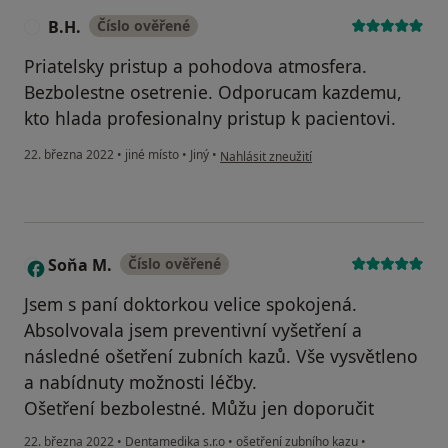
B.H.
Číslo ověřené
B
Priatelsky pristup a pohodova atmosfera.
Bezbolestne osetrenie. Odporucam kazdemu,
kto hlada profesionalny pristup k pacientovi.
podle názoru uživatele B.H.
22. března 2022
•
jiné místo
•
Jiný
•
Nahlásit zneužití
Soňa M.
Číslo ověřené
S
Jsem s paní doktorkou velice spokojená.
Absolvovala jsem preventivní vyšetření a
následné ošetření zubních kazů. Vše vysvětleno
a nabídnuty možnosti léčby.
Ošetření bezbolestné. Můžu jen doporučit
22. března 2022
•
Dentamedika s.r.o
•
ošetření zubního kazu
•