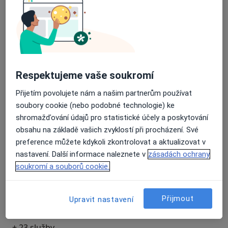
Služby a ceník služeb
Bělení zubů
Detaily
Odstranění zubů
Respektujeme vaše soukromí
Detaily
Přijetím povolujete nám a našim partnerům používat
soubory cookie (nebo podobné technologie) ke
Zubní vyšetření
shromažďování údajů pro statistické účely a poskytování
Detaily
obsahu na základě vašich zvyklostí při procházení. Své
preference můžete kdykoli zkontrolovat a aktualizovat v
Zubní korunky
nastavení. Další informace naleznete v
zásadách ochrany
Detaily
soukromí a souborů cookie.
Vyšetření rtg
Přijmout
Upravit nastavení
Detaily
+ 23 služby