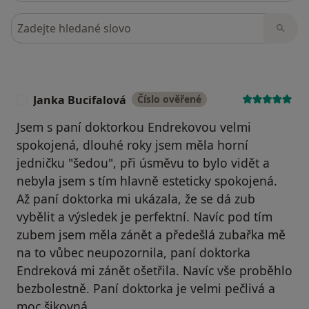
Hledejte v názorech
Janka Bucifalová
Číslo ověřené
J
Jsem s paní doktorkou Endrekovou velmi
spokojená, dlouhé roky jsem měla horní
jedničku "šedou", při úsměvu to bylo vidět a
nebyla jsem s tím hlavně esteticky spokojená.
Až paní doktorka mi ukázala, že se dá zub
vybělit a výsledek je perfektní. Navíc pod tím
zubem jsem měla zánět a předešlá zubařka mě
na to vůbec neupozornila, paní doktorka
Endreková mi zánět ošetřila. Navíc vše proběhlo
bezbolestně. Paní doktorka je velmi pečlivá a
moc šikovná.