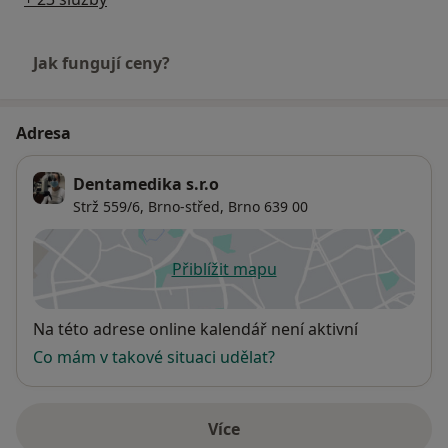
Jak fungují ceny?
Adresa
Dentamedika s.r.o
Strž 559/6,
Brno-střed
,
Brno
639 00
Přiblížit mapu
se otevře v nové záložce
Dostupnost
Na této adrese online kalendář není aktivní
Co mám v takové situaci udělat?
Více
o adrese