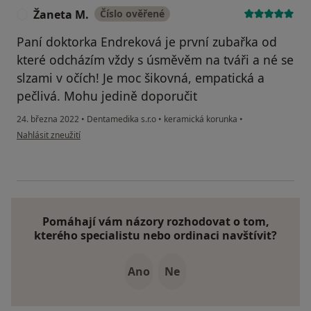
Žaneta M.
Číslo ověřené
Ž
Paní doktorka Endreková je první zubařka od
které odcházím vždy s úsměvěm na tváři a né se
slzami v očích! Je moc šikovná, empatická a
pečlivá. Mohu jedině doporučit
24. března 2022
•
Dentamedika s.r.o
•
keramická korunka
•
podle názoru uživatele Žaneta M.
Nahlásit zneužití
Pomáhají vám názory rozhodovat o tom,
kterého specialistu nebo ordinaci navštívit?
Ano
Ne