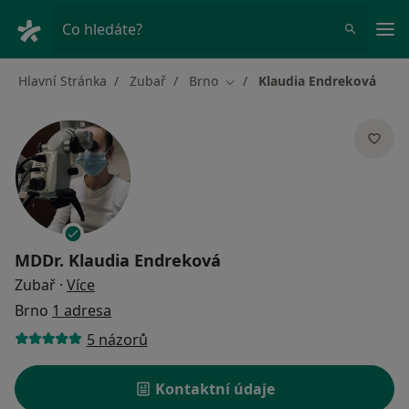
Hla
Co hledáte?
Hlavní Stránka
Zubař
Brno
Klaudia Endreková
Změna města
MDDr.
Klaudia Endreková
o specializacích
Zubař
·
Více
Brno
1 adresa
5 názorů
Kontaktní údaje