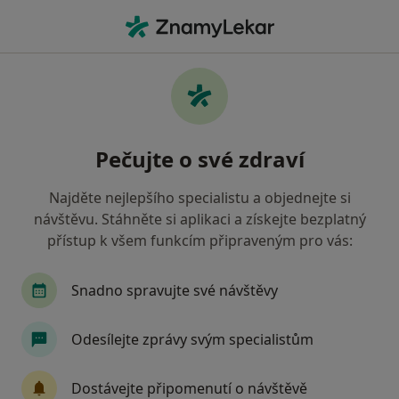
Hla
Zubař • Hustopeče, jihomoravský
Filtry
Mapa
Zubař Hustopeče
Pečujte o své zdraví
Jak řadíme výsledky vyhledávání?
Najděte nejlepšího specialistu a objednejte si
návštěvu. Stáhněte si aplikaci a získejte bezplatný
Jakou pojišťovnu máte?
přístup k všem funkcím připraveným pro vás:
Zdravotní pojišťovna ministerstva vnitra ČR
V
Snadno spravujte své návštěvy
Odesílejte zprávy svým specialistům
Dostávejte připomenutí o návštěvě