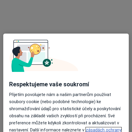
MUDr. Světla Dolečková
Zubař
7 názorů
Čejč 73, Brno
•
Mapa
Ordinace
Tento specialista nenabízí online rezervaci termínu na této adrese.
Rezervovat termín
Respektujeme vaše soukromí
Přijetím povolujete nám a našim partnerům používat
soubory cookie (nebo podobné technologie) ke
shromažďování údajů pro statistické účely a poskytování
obsahu na základě vašich zvyklostí při procházení. Své
MUDr. František Mikliš
preference můžete kdykoli zkontrolovat a aktualizovat v
Zubař
nastavení. Další informace naleznete v
zásadách ochrany