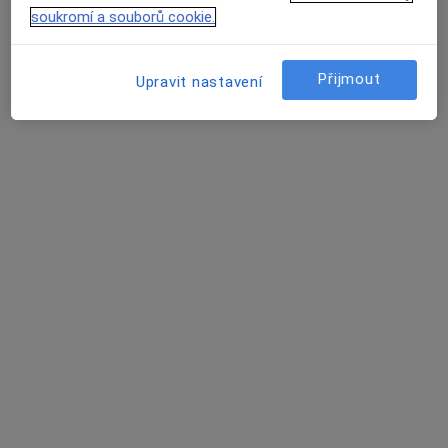
19 názorů
soukromí a souborů cookie.
U nádraží 444, Ždánice
•
Mapa
Praktický zubní lékař
Přijmout
Upravit nastavení
Tento specialista nenabízí online rezervaci termínu na této adrese.
Rezervovat termín
MUDr. Dalibor Žůrek
Zubař
12 názorů