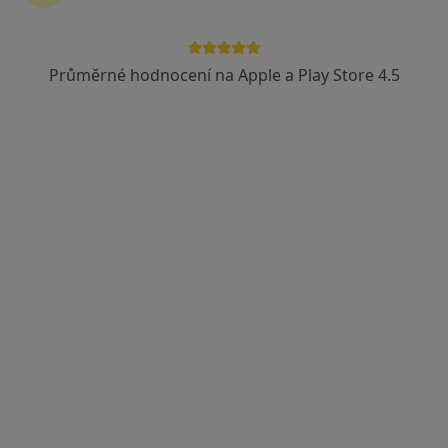
Průměrné hodnocení na Apple a Play Store 4.5
MDDr. Tomáš Kuča
·
Více
Zubař
2 názory
Mrštíkova 111/16, Hustopeče
•
Mapa
TK Stomatologie s.r.o.
Tento specialista nenabízí online rezervaci termínu na této adrese.
Rezervovat termín