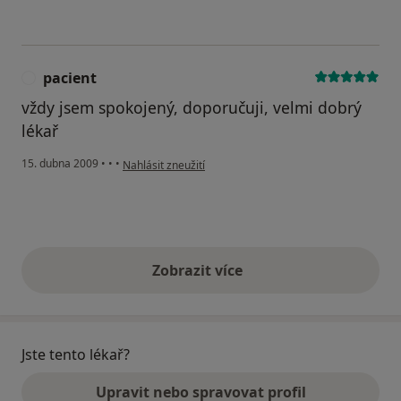
pacient
P
vždy jsem spokojený, doporučuji, velmi dobrý
lékař
podle názoru uživatele pacient
15. dubna 2009
•
•
•
Nahlásit zneužití
Zobrazit více
výše uvedené názory
Jste tento lékař?
Upravit nebo spravovat profil