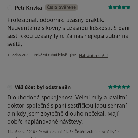
Petr Křivka
Číslo ověřené
P
Profesionál, odborník, úžasný praktik.
Neuvěřitelně šikovný s úžasnou lidskostí. S paní
sestřičkou úžasný tým. Za nás nejlepší zubař na
světě,
podle názoru uživatele Petr Křivka
1. ledna 2025
•
Privátní zubní lékař
•
Jiný
•
Nahlásit zneužití
Váš účet byl odstraněn
Dlouhodobá spokojenost. Velmi milý a kvalitní
doktor, společně s paní sestřičkou jaou sehraní
a nikdy jsem zbytečně dlouho nečekal. Mají
dobře naplánované návštěvy.
14. března 2018
•
Privátní zubní lékař
•
Čištění zubních kanálkyů
•
podle názoru uživatele Váš účet byl odstraněn