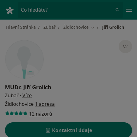
Hla
Co hledáte?
Hlavní Stránka
Zubař
Židlochovice
Jiří Grolich
Změna města
MUDr.
Jiří Grolich
o specializacích
Zubař
·
Více
Židlochovice
1 adresa
12 názorů
Kontaktní údaje