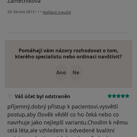
Zámečníková
podle názoru uživatele Váš účet byl odstraněn
24. června 2013
•
•
•
Nahlásit zneužití
Pomáhají vám názory rozhodovat o tom,
kterého specialistu nebo ordinaci navštívit?
Ano
Ne
Váš účet byl odstraněn
příjemný,dobrý přístup k pacientovi,vysvětlí
postup,aby člověk věděl co ho čeká nebo co
navrhuje jako nejlepší variantu.Chodím k němu
celá léta,ale vzhledem k odvedené kvalitní