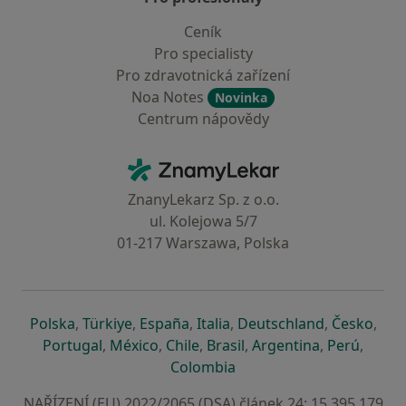
Ceník
Pro specialisty
Pro zdravotnická zařízení
Noa Notes
Novinka
Centrum nápovědy
Kontakt
ZnamyLekar - Hlavní stránka
ZnanyLekarz Sp. z o.o.
ul. Kolejowa 5/7
01-217 Warszawa, Polska
se otevře v nové záložce
se otevře v nové záložce
se otevře v nové záložce
se otevře v nové záložce
se otevře v 
se o
Polska
,
Türkiye
,
España
,
Italia
,
Deutschland
,
Česko
,
se otevře v nové záložce
se otevře v nové záložce
se otevře v nové záložce
se otevře v nové záložc
se otevře v 
se ote
Portugal
,
México
,
Chile
,
Brasil
,
Argentina
,
Perú
,
se otevře v nové záložce
Colombia
NAŘÍZENÍ (EU) 2022/2065 (DSA) článek 24: 15.395.179