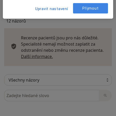
Přijmout
Upravit nastavení
12 názorů
Recenze pacientů jsou pro nás důležité.
Specialisté nemají možnost zaplatit za
odstranění nebo změnu recenze pacienta.
Další informace o názorech
Další informace.
Hledejte v názorech