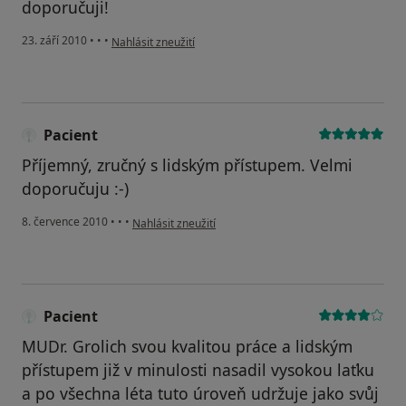
doporučuji!
podle názoru uživatele Pacient
23. září 2010
•
•
•
Nahlásit zneužití
Pacient
Příjemný, zručný s lidským přístupem. Velmi
doporučuju :-)
podle názoru uživatele Pacient
8. července 2010
•
•
•
Nahlásit zneužití
Pacient
MUDr. Grolich svou kvalitou práce a lidským
přístupem již v minulosti nasadil vysokou laťku
a po všechna léta tuto úroveň udržuje jako svůj