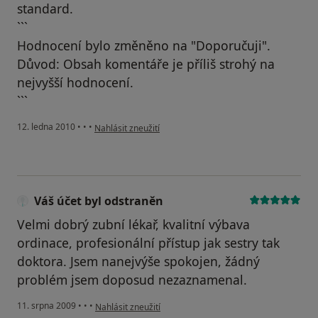
standard.
```
Hodnocení bylo změněno na "Doporučuji".
Důvod: Obsah komentáře je příliš strohý na
nejvyšší hodnocení.
```
podle názoru uživatele Pacient
12. ledna 2010
•
•
•
Nahlásit zneužití
Váš účet byl odstraněn
Velmi dobrý zubní lékař, kvalitní výbava
ordinace, profesionální přístup jak sestry tak
doktora. Jsem nanejvýše spokojen, žádný
problém jsem doposud nezaznamenal.
podle názoru uživatele Váš účet byl odstraněn
11. srpna 2009
•
•
•
Nahlásit zneužití