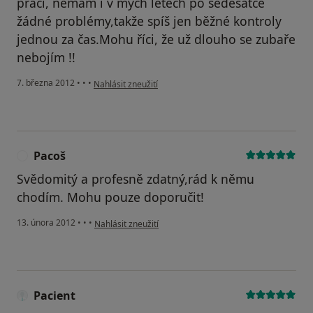
práci, nemám i v mých letech po šedesátce
žádné problémy,takže spíš jen běžné kontroly
jednou za čas.Mohu říci, že už dlouho se zubaře
nebojím !!
podle názoru uživatele Váš účet byl odstraněn
7. března 2012
•
•
•
Nahlásit zneužití
Pacoš
P
Svědomitý a profesně zdatný,rád k němu
chodím. Mohu pouze doporučit!
podle názoru uživatele Pacoš
13. února 2012
•
•
•
Nahlásit zneužití
Pacient