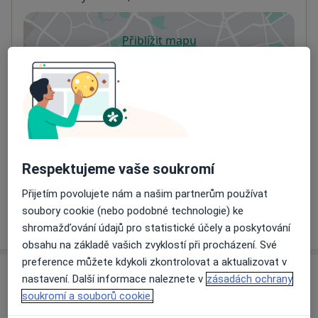
Přiblížit mapu
se otevře v nové záložce
Dostupnost
Na této adrese online kalendář není aktivní
Co mám v takové situaci udělat?
Způsoby platby (soukromé návštěvy)
Na teto adrese lékař přijímá pacienty na pojišťovnu
Respektujeme vaše soukromí
Detaily
Přijetím povolujete nám a našim partnerům používat
soubory cookie (nebo podobné technologie) ke
Více
o adrese
shromažďování údajů pro statistické účely a poskytování
obsahu na základě vašich zvyklostí při procházení. Své
preference můžete kdykoli zkontrolovat a aktualizovat v
Názory
nastavení. Další informace naleznete v
zásadách ochrany
soukromí a souborů cookie.
Přidejte svůj názor