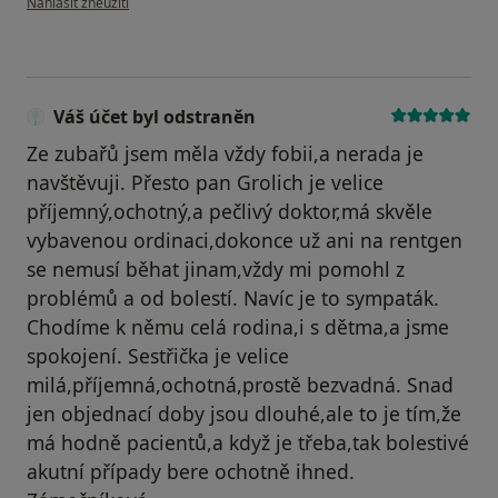
Nahlásit zneužití
Váš účet byl odstraněn
Ze zubařů jsem měla vždy fobii,a nerada je
navštěvuji. Přesto pan Grolich je velice
příjemný,ochotný,a pečlivý doktor,má skvěle
vybavenou ordinaci,dokonce už ani na rentgen
se nemusí běhat jinam,vždy mi pomohl z
problémů a od bolestí. Navíc je to sympaták.
Chodíme k němu celá rodina,i s dětma,a jsme
spokojení. Sestřička je velice
milá,příjemná,ochotná,prostě bezvadná. Snad
jen objednací doby jsou dlouhé,ale to je tím,že
má hodně pacientů,a když je třeba,tak bolestivé
akutní případy bere ochotně ihned.