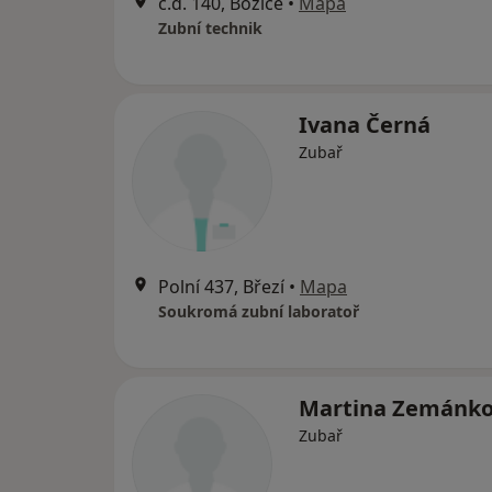
č.d. 140, Božice
•
Mapa
Zubní technik
Ivana Černá
Zubař
Polní 437, Březí
•
Mapa
Soukromá zubní laboratoř
Martina Zemánk
Zubař