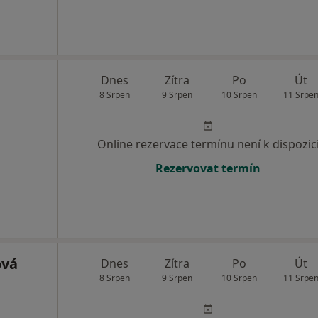
Dnes
Zítra
Po
Út
8 Srpen
9 Srpen
10 Srpen
11 Srpe
Online rezervace termínu není k dispozic
Rezervovat termín
ová
Dnes
Zítra
Po
Út
8 Srpen
9 Srpen
10 Srpen
11 Srpe