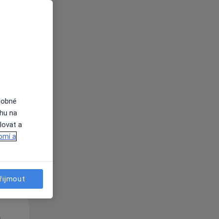
St
Čt
Pá
n
12 Srpen
13 Srpen
14 Srpen
dobné
ahu na
lovat a
i
omí a
řijmout
St
Čt
Pá
n
12 Srpen
13 Srpen
14 Srpen