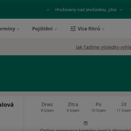
ace, nemoc nebo příjmení
Město nebo region
ermíny
Pojištění
Více filtrů
Jak řadíme výsledky vyhl
alová
Dnes
Zítra
Po
Út
8 Srpen
9 Srpen
10 Srpen
11 Srpe
Online rezervace termínu není k dispozic