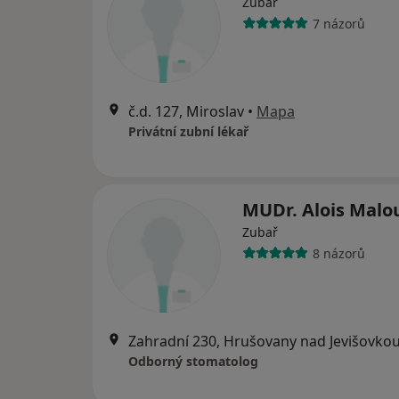
Zubař
7 názorů
č.d. 127, Miroslav
•
Mapa
Privátní zubní lékař
MUDr. Alois Malo
Zubař
8 názorů
Zahradní 230, Hrušovany nad Jevišovko
Odborný stomatolog