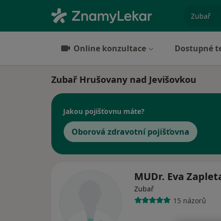
specializ
Online konzultace
Dostupné t
Zubař Hrušovany nad Jevišovkou
Jakou pojišťovnu máte?
Oborová zdravotní pojišťovna
MUDr. Eva Zaplet
Zubař
15 názorů