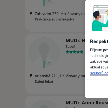
Zahradní 230, Hrušovany nad Jevišovko
Praktická zubní lékařka
MUDr. Hana Milo
Respekt
Zubař
Přijetím p
13 názorů
technologi
základě vaš
aktualizova
souborů co
Anenská 211, Hrušovany nad Jevišovkou
Zubní lékař
MUDr. Anna Rous