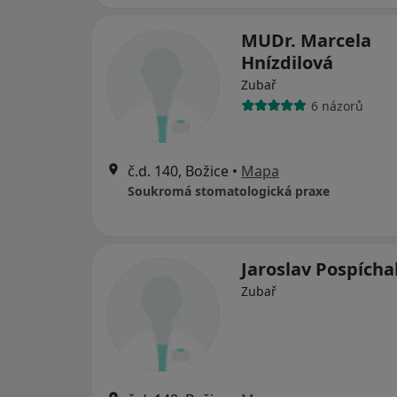
MUDr. Marcela
Hnízdilová
Zubař
6 názorů
č.d. 140, Božice
•
Mapa
Soukromá stomatologická praxe
Jaroslav Pospícha
Zubař