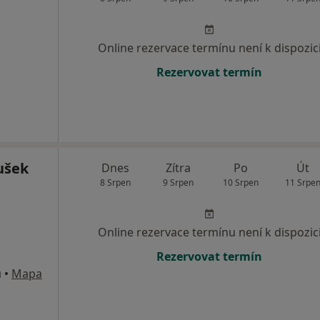
Online rezervace termínu není k dispozic
Rezervovat termín
ušek
Dnes
Zítra
Po
Út
8 Srpen
9 Srpen
10 Srpen
11 Srpe
Online rezervace termínu není k dispozic
Rezervovat termín
u
•
Mapa