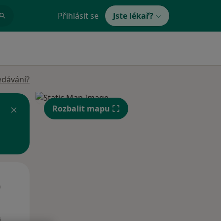
Přihlásit se
Jste lékař?
edávání?
Rozbalit mapu
St
Čt
Pá
n
12 Srpen
13 Srpen
14 Srpen
i