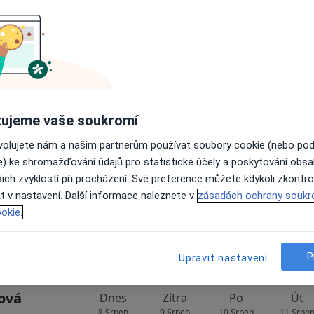
Rezervovat termín
u
•
Mapa
šová
Dnes
Zítra
Po
Út
ujeme vaše soukromí
8 Srpen
9 Srpen
10 Srpen
11 Srpe
ovolujete nám a našim partnerům používat soubory cookie (nebo po
e) ke shromažďování údajů pro statistické účely a poskytování obs
ich zvyklostí při procházení. Své preference můžete kdykoli zkontro
Online rezervace termínu není k dispozic
t v nastavení. Další informace naleznete v
zásadách ochrany soukr
Rezervovat termín
okie.
•
Mapa
P
Upravit nastavení
ová
Dnes
Zítra
Po
Út
8 Srpen
9 Srpen
10 Srpen
11 Srpe