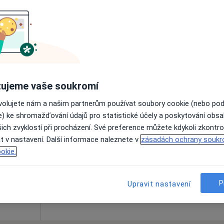
Online rezervace termínu není k dispozic
Rezervovat termín
ujeme vaše soukromí
ovolujete nám a našim partnerům používat soubory cookie (nebo po
líková
Dnes
Zítra
So
Ne
e) ke shromažďování údajů pro statistické účely a poskytování obs
6 Srpen
7 Srpen
8 Srpen
9 Srpen
ich zvyklostí při procházení. Své preference můžete kdykoli zkontro
t v nastavení. Další informace naleznete v
zásadách ochrany soukr
okie.
Online rezervace termínu není k dispozic
Rezervovat termín
P
Upravit nastavení