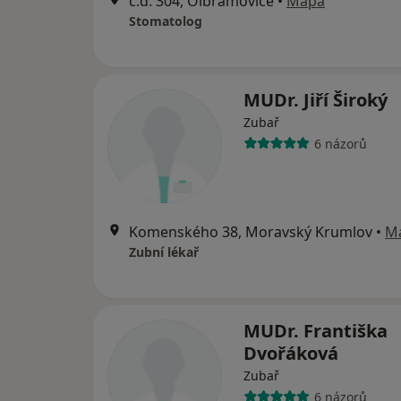
č.d. 304, Olbramovice
•
Mapa
Stomatolog
MUDr. Jiří Široký
Zubař
6 názorů
Komenského 38, Moravský Krumlov
•
M
Zubní lékař
MUDr. Františka
Dvořáková
Zubař
6 názorů