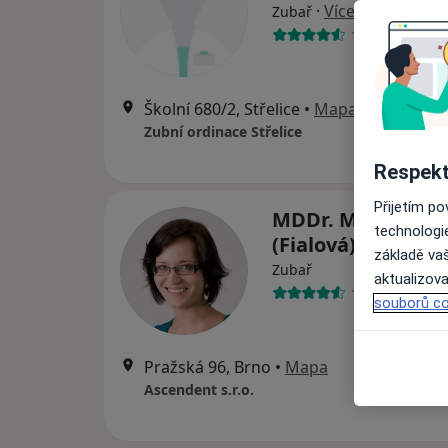
·
Více
Zubař
13 názorů
Školní 680/2, Střelice
•
Mapa
Zubní ordinace Střelice
Respekt
Přijetím p
MDDr. Marta Steh
technologi
(Fialová)
základě vaš
Zubař
aktualizova
10 názorů
souborů co
Pražská 96, Brno
•
Mapa
Ascendent s.r.o.