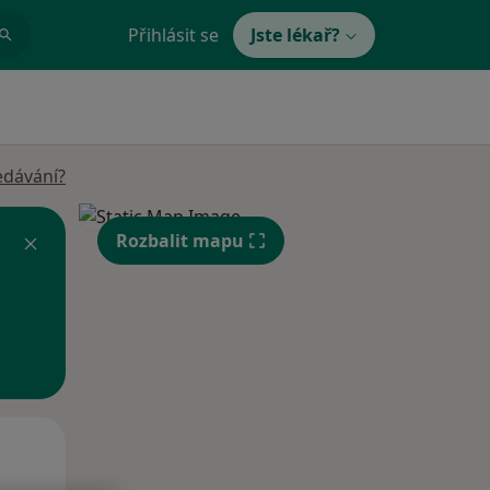
Přihlásit se
Jste lékař?
edávání?
Rozbalit mapu
Po
Út
St
10 Srpen
11 Srpen
12 Srpen