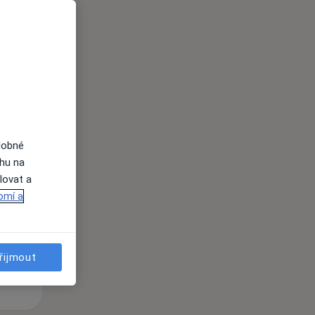
i
dobné
Po
Út
St
ahu na
10 Srpen
11 Srpen
12 Srpen
lovat a
omí a
i
řijmout