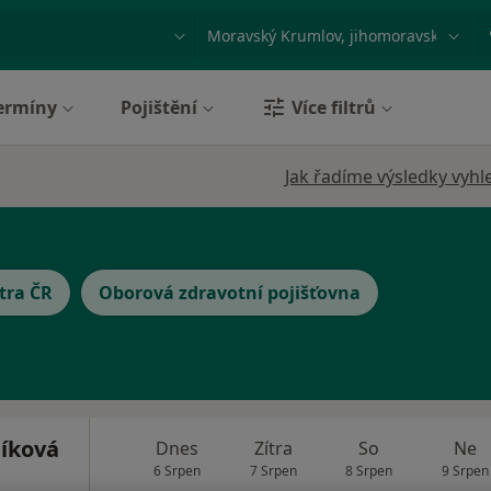
ace, nemoc nebo příjmení
Město nebo region
ermíny
Pojištění
Více filtrů
Jak řadíme výsledky vyhl
tra ČR
Oborová zdravotní pojišťovna
íková
Dnes
Zítra
So
Ne
6 Srpen
7 Srpen
8 Srpen
9 Srpen