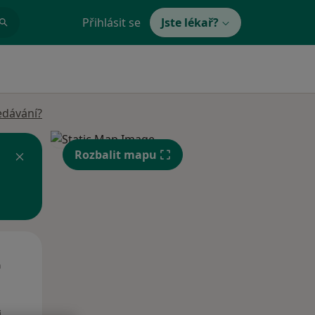
Přihlásit se
Jste lékař?
edávání?
Rozbalit mapu
Út
St
Čt
n
11 Srpen
12 Srpen
13 Srpen
i