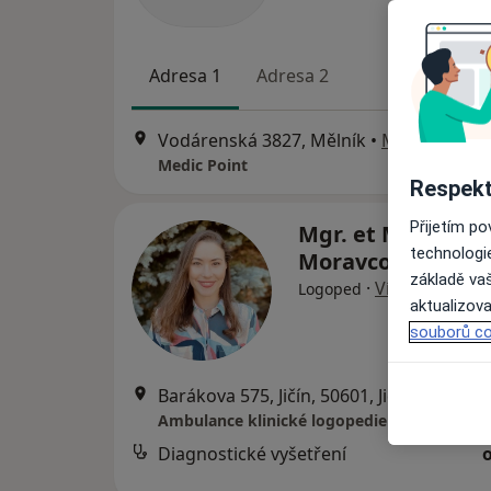
Adresa 1
Adresa 2
Vodárenská 3827, Mělník
•
Mapa
Medic Point
Respekt
Přijetím p
Mgr. et Mgr. Vlad
technologi
Moravcová
základě vaš
·
Více
Logoped
aktualizova
souborů co
Barákova 575, Jičín, 50601, Jičín
•
Mapa
Ambulance klinické logopedie Nejen o řeči
Diagnostické vyšetření