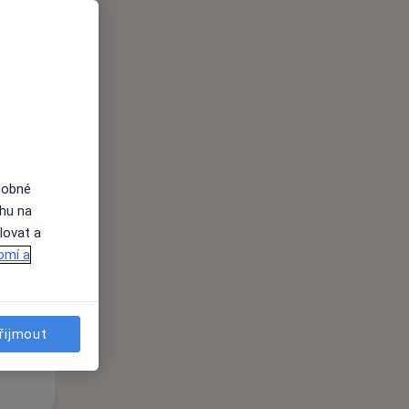
dobné
Út
St
Čt
ahu na
n
11 Srpen
12 Srpen
13 Srpen
lovat a
omí a
i
řijmout