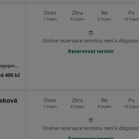
Dnes
Zítra
Ne
Po
7 Srpen
8 Srpen
9 Srpen
10 Srpe
Online rezervace termínu není k dispozic
Rezervovat termín
Ordinace klinické logopedie a ergoterapie Logopoint- Mgr. Hana Jirsová
od 400 kč
ásková
Dnes
Zítra
Ne
Po
7 Srpen
8 Srpen
9 Srpen
10 Srpe
Online rezervace termínu není k dispozic
Rezervovat termín