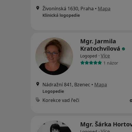
Živonínská 1630, Praha
•
Mapa
Klinická logopedie
Mgr. Jarmila
Kratochvílová
·
Více
Logoped
1 názor
Nádražní 841, Bzenec
•
Mapa
Logopedie
Korekce vad řeči
Mgr. Šárka Horto
·
Více
Logoped