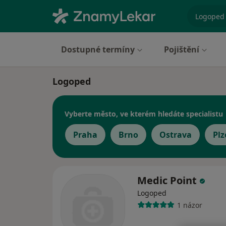
specializ
Dostupné termíny
Pojištění
Logoped
Vyberte město, ve kterém hledáte specialistu
Praha
Brno
Ostrava
Plz
Medic Point
Logoped
1 názor