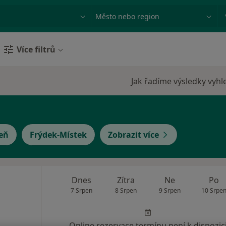
ace, nemoc nebo příjmení
Město nebo region
Více filtrů
Jak řadíme výsledky vyhl
eň
Frýdek-Místek
Zobrazit více
Dnes
Zítra
Ne
Po
7 Srpen
8 Srpen
9 Srpen
10 Srpe
Online rezervace termínu není k dispozic