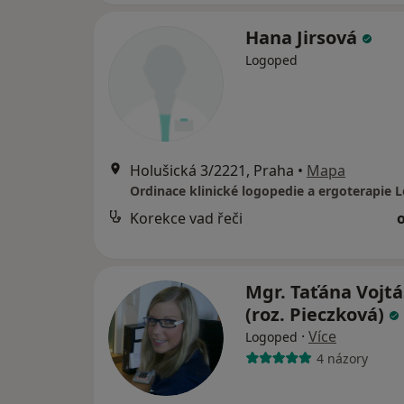
Hana Jirsová
Logoped
Holušická 3/2221, Praha
•
Mapa
Korekce vad řeči
Mgr. Taťána Vojt
(roz. Pieczková)
·
Více
Logoped
4 názory