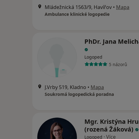
Mládežnická 1563/9, Havířov
•
Mapa
Ambulance klinické logopedie
PhDr. Jana Melic
Logoped
5 názorů
J.Vrby 519, Kladno
•
Mapa
Soukromá logopedická poradna
Mgr. Kristýna Hr
(rozená Žáková)
·
Více
Logoped