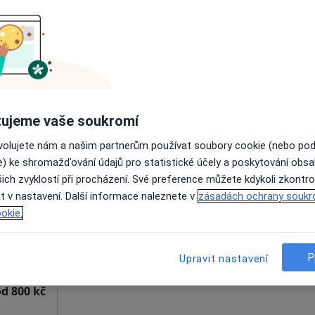
Zobrazit profil
ujeme vaše soukromí
ovolujete nám a našim partnerům používat soubory cookie (nebo po
imíra
Dnes
Zítra
Ne
Po
e) ke shromažďování údajů pro statistické účely a poskytování obs
7 Srpen
8 Srpen
9 Srpen
10 Srpe
ich zvyklostí při procházení. Své preference můžete kdykoli zkontro
t v nastavení. Další informace naleznete v
zásadách ochrany soukr
Online rezervace termínu není k dispozic
okie.
Rezervovat termín
P
Upravit nastavení
od 800 kč