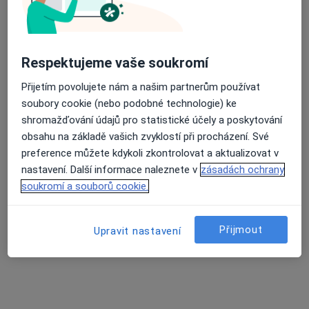
Průměrné hodnocení na Apple a Play Store 4.5
Mgr. Alexandra Konešová
Respektujeme vaše soukromí
·
Více
Logoped
Přijetím povolujete nám a našim partnerům používat
2 názory
soubory cookie (nebo podobné technologie) ke
U Nemocnice 1, Břeclav
•
Mapa
shromažďování údajů pro statistické účely a poskytování
Klinická logopedie konešová s.r.o.
obsahu na základě vašich zvyklostí při procházení. Své
Tento specialista nenabízí online rezervaci termínu na této adrese.
preference můžete kdykoli zkontrolovat a aktualizovat v
nastavení. Další informace naleznete v
zásadách ochrany
Rezervovat termín
soukromí a souborů cookie.
Přijmout
Upravit nastavení