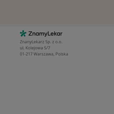
Kontakt
ZnamyLekar - Hlavní stránka
ZnanyLekarz Sp. z o.o.
ul. Kolejowa 5/7
01-217 Warszawa, Polska