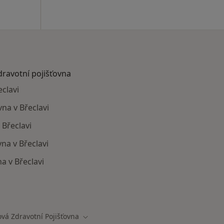
dravotní pojišťovna
clavi
na v Břeclavi
 Břeclavi
na v Břeclavi
a v Břeclavi
mají smlouvu s Oborová zdravotní pojišťovna
vá Zdravotní Pojišťovna
sta
Změna města