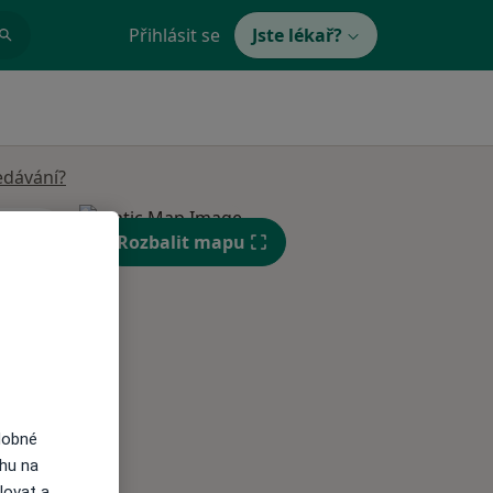
Přihlásit se
Jste lékař?
edávání?
Út
St
Čt
Rozbalit mapu
n
11 Srpen
12 Srpen
13 Srpen
i
dobné
ahu na
lovat a