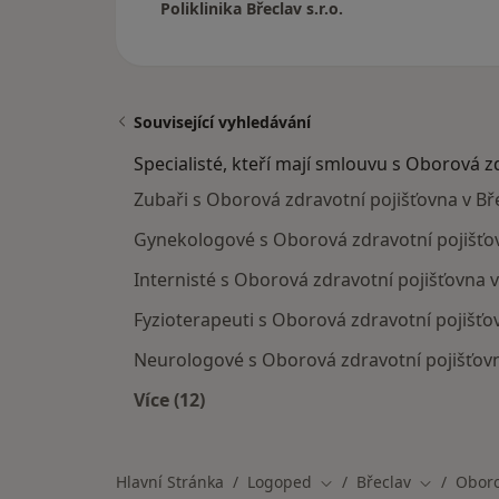
Poliklinika Břeclav s.r.o.
Související vyhledávání
Specialisté, kteří mají smlouvu s Oborová z
Zubaři s Oborová zdravotní pojišťovna v Bře
Gynekologové s Oborová zdravotní pojišťov
Internisté s Oborová zdravotní pojišťovna v
Fyzioterapeuti s Oborová zdravotní pojišťov
Neurologové s Oborová zdravotní pojišťovn
Více (12)
Více v kategorii: Specialisté, kteří 
Hlavní Stránka
Logoped
Břeclav
Oboro
Změna města
Změna mě