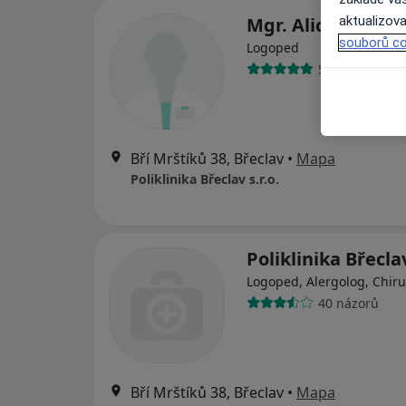
Mgr. Alice Hudco
aktualizova
souborů co
Logoped
5 názorů
Bří Mrštíků 38, Břeclav
•
Mapa
Poliklinika Břeclav s.r.o.
Poliklinika Břeclav
Logoped, Alergolog, Chir
40 názorů
Bří Mrštíků 38, Břeclav
•
Mapa