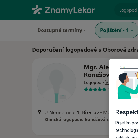
specializ
Dostupné termíny
Pojištění
•
1
Doporučení logopedové s Oborová zdra
Mgr. Alexandra
Konešová
·
Více
Logoped
2 názory
Respekt
U Nemocnice 1, Břeclav
•
Mapa
Klinická logopedie konešová s.r.o.
Přijetím p
technologi
základě vaš