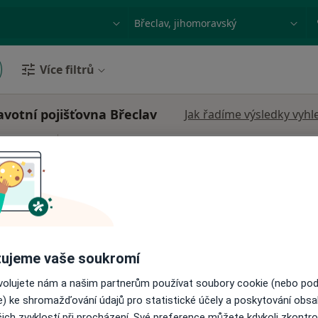
ace, nemoc nebo příjmení
Město nebo region
Více filtrů
votní pojišťovna Břeclav
Jak řadíme výsledky vyhl
Dnes
Zítra
Ne
Po
7 Srpen
8 Srpen
9 Srpen
10 Srpe
Online rezervace termínu není k dispozic
Rezervovat termín
ujeme vaše soukromí
ovolujete nám a našim partnerům používat soubory cookie (nebo po
e) ke shromažďování údajů pro statistické účely a poskytování obs
ich zvyklostí při procházení. Své preference můžete kdykoli zkontro