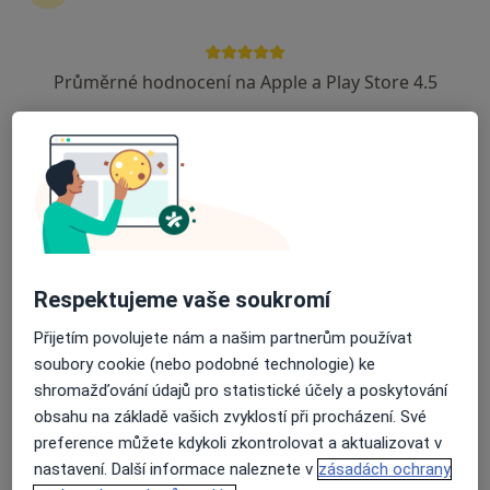
13 názorů
Opletalova 15, Chrudim
•
Mapa
Průměrné hodnocení na Apple a Play Store 4.5
Logopedické pracoviště
Tento specialista nenabízí online rezervaci termínu na této adrese.
Rezervovat termín
Respektujeme vaše soukromí
Přijetím povolujete nám a našim partnerům používat
soubory cookie (nebo podobné technologie) ke
shromažďování údajů pro statistické účely a poskytování
Mgr. Světla Koubková
obsahu na základě vašich zvyklostí při procházení. Své
preference můžete kdykoli zkontrolovat a aktualizovat v
Logoped
nastavení. Další informace naleznete v
zásadách ochrany