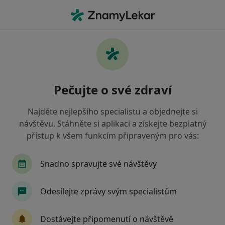
Hla
Logoped • Pardubice, pardubický
Filtry
• 1
Mapa
Doporučení logopedové s Oborová zdravotní
Pečujte o své zdraví
pojišťovna Pardubice
Jak řadíme výsledky vyhledávání?
Najděte nejlepšího specialistu a objednejte si
návštěvu. Stáhněte si aplikaci a získejte bezplatný
přístup k všem funkcím připraveným pro vás:
Snadno spravujte své návštěvy
Odesílejte zprávy svým specialistům
Zdenka Valešová
Dostávejte připomenutí o návštěvě
Logoped