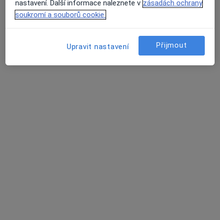
nastavení. Další informace naleznete v
zásadách ochrany
Rezervovat termín
soukromí a souborů cookie.
Přijmout
Upravit nastavení
MUDr. Žaneta Holá
Pediatr
Lidmily Malé 656, Pardubice
•
Mapa
MUDr. Žaneta Holá
Tento specialista nenabízí online rezervaci termínu na této adrese.
Rezervovat termín