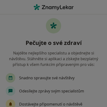
Hla
Pediatr • Pardubice, pardubický
Filtry
• 1
Mapa
Doporučení pediatři s Oborová zdravotní
Pečujte o své zdraví
pojišťovna Pardubice
Jak řadíme výsledky vyhledávání?
Najděte nejlepšího specialistu a objednejte si
návštěvu. Stáhněte si aplikaci a získejte bezplatný
přístup k všem funkcím připraveným pro vás:
Snadno spravujte své návštěvy
Odesílejte zprávy svým specialistům
MUDr. Petra Brachtlová
Dostávejte připomenutí o návštěvě
·
Více
Pediatr