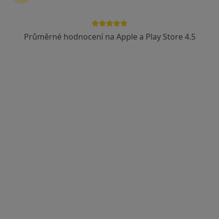
Ke Hřišti 163, Opatovice nad Labem,
•
Mapa
MUDr. Petra Brachtlová
Průměrné hodnocení na Apple a Play Store 4.5
Tento specialista nenabízí online rezervaci termínu na této adrese.
Rezervovat termín
MUDr. Petr Knížek, Ph.D.
·
Více
Pediatr
6 názorů
Karla Šípka 282, Pardubice
•
Mapa