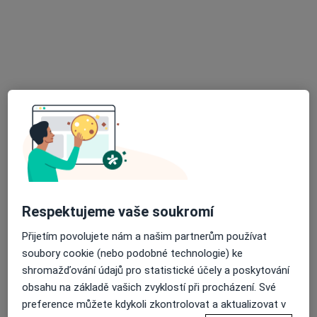
Tento specialista nenabízí online rezervaci termínu na této adrese.
Rezervovat termín
MUDr. Helena Hlaváčková
Respektujeme vaše soukromí
Pediatr
7 názorů
Přijetím povolujete nám a našim partnerům používat
soubory cookie (nebo podobné technologie) ke
č.d. 141, Řečany nad Labem
•
Mapa
shromažďování údajů pro statistické účely a poskytování
Sam. ordinace PL pro děti a dorost
obsahu na základě vašich zvyklostí při procházení. Své
Tento specialista nenabízí online rezervaci termínu na této adrese.
preference můžete kdykoli zkontrolovat a aktualizovat v