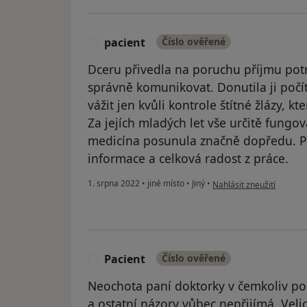
pacient
Číslo ověřené
P
Dceru přivedla na poruchu příjmu pot
správně komunikovat. Donutila ji počít
vážit jen kvůli kontrole štítné žlázy, 
Za jejích mladých let vše určitě fungov
medicína posunula značně dopředu. Pa
informace a celková radost z práce.
podle názoru uživatele p
1. srpna 2022
•
jiné místo
•
Jiný
•
Nahlásit zneužití
Pacient
Číslo ověřené
P
Neochota paní doktorky v čemkoliv po
a ostatní názory vůbec nepřijímá. Veli