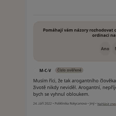
Pomáhají vám názory rozhodovat o 
ordinaci na
Ano
M-C-V
Číslo ověřené
M
Musím říci, že tak arogantního člověka
životě nikdy neviděl. Arogantní, nepř
bych se vyhnul obloukem.
podle názoru
24. září 2022
•
Poliklinika Rokycanova
•
Jiný
•
Nahlásit zneu