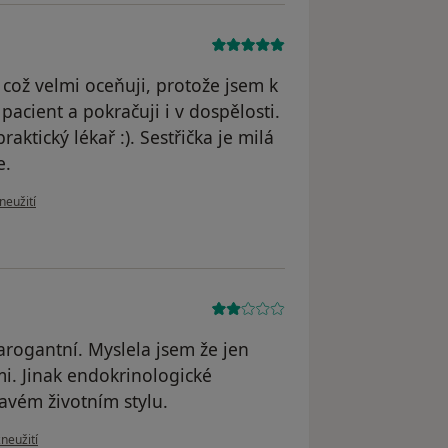
 což velmi oceňuji, protože jsem k
pacient a pokračuji i v dospělosti.
aktický lékař :). Sestřička je milá
e.
ru uživatele P.K.
neužití
 arogantní. Myslela jsem že jen
mi. Jinak endokrinologické
ravém životním stylu.
oru uživatele Pacient
zneužití