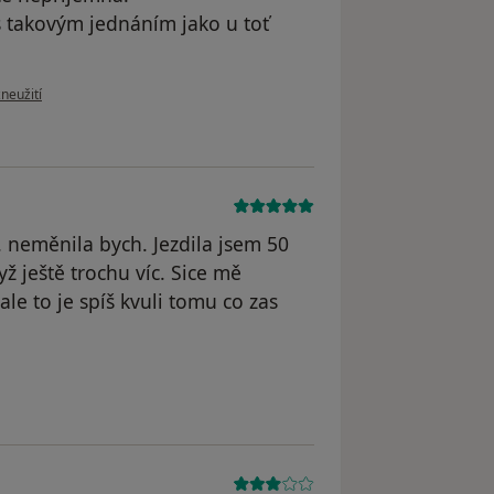
s takovým jednáním jako u toť
oru uživatele Pacient
zneužití
. neměnila bych. Jezdila jsem 50
yž ještě trochu víc. Sice mě
le to je spíš kvuli tomu co zas
 odstraněn