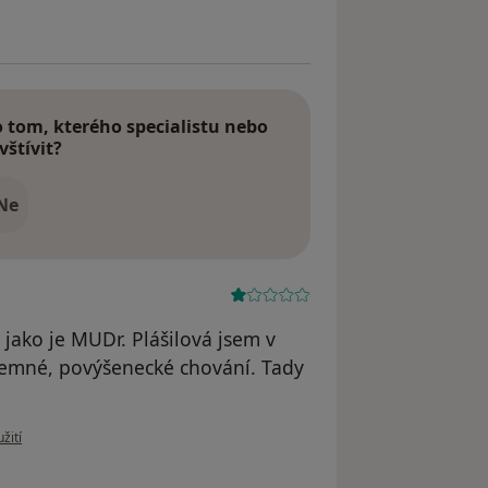
tom, kterého specialistu nebo
vštívit?
Ne
 jako je MUDr. Plášilová jsem v
íjemné, povýšenecké chování. Tady
 uživatele M-C-V
žití