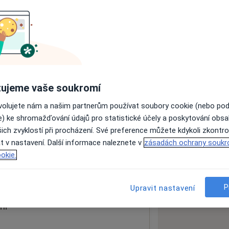
ách nejsou k dispozici
ádné informace o svých službách.
ujeme vaše soukromí
ovolujete nám a našim partnerům používat soubory cookie (nebo po
e) ke shromažďování údajů pro statistické účely a poskytování obs
ich zvyklostí při procházení. Své preference můžete kdykoli zkontro
t v nastavení. Další informace naleznete v
zásadách ochrany soukr
e
53002
okie.
 mapu
 otevře v nové záložce
P
Upravit nastavení
ní