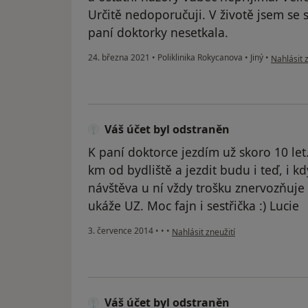
Určitě nedoporučuji. V životě jsem se 
paní doktorky nesetkala.
podle náz
24. března 2021
•
Poliklinika Rokycanova
•
Jiný
•
Nahlásit 
Váš účet byl odstraněn
K paní doktorce jezdím už skoro 10 let
km od bydliště a jezdit budu i teď, i kd
návštěva u ní vždy trošku znervozňuje a
ukáže UZ. Moc fajn i sestřička :) Lucie
podle názoru uživatele Váš účet byl
3. července 2014
•
•
•
Nahlásit zneužití
Váš účet byl odstraněn