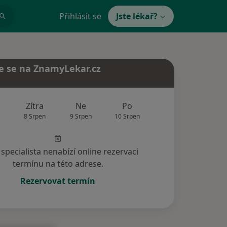
Přihlásit se
Jste lékař?
e se na ZnamyLekar.cz
Zítra
Ne
Po
Út
St
8 Srpen
9 Srpen
10 Srpen
11 Srpen
12 Srp
specialista nenabízí online rezervaci
termínu na této adrese.
Rezervovat termín