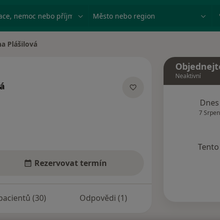
ace, nemoc nebo příjmení
Město nebo region
na Plášilová
Objednejt
Neaktivní
vá
cializacích
Dnes
7 Srpen
Tento 
Rezervovat termín
pacientů (30)
Odpovědi (1)