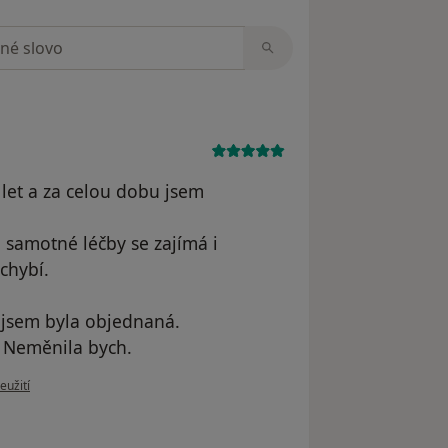
zorech
let a za celou dobu jsem
 samotné léčby se zajímá i
echybí.
ž jsem byla objednaná.
. Neměnila bych.
u uživatele S
eužití