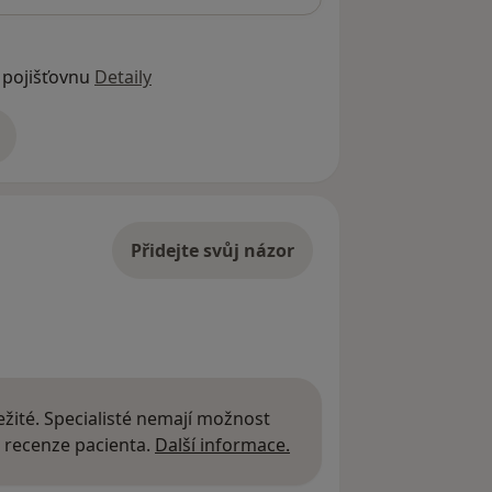
 pojišťovnu
Detaily
adrese
Přidejte svůj názor
žité. Specialisté nemají možnost
Další informace o názor
 recenze pacienta.
Další informace.