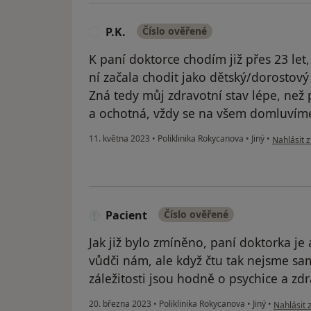
P.K.
Číslo ověřené
P
K paní doktorce chodím již přes 23 let,
ní začala chodit jako dětský/dorostový 
Zná tedy můj zdravotní stav lépe, než pr
a ochotná, vždy se na všem domluvím
podle názo
11. května 2023
•
Poliklinika Rokycanova
•
Jiný
•
Nahlásit z
Pacient
Číslo ověřené
Jak již bylo zmíněno, paní doktorka je
vůdči nám, ale když čtu tak nejsme sa
záležitosti jsou hodně o psychice a zd
podle náz
20. března 2023
•
Poliklinika Rokycanova
•
Jiný
•
Nahlásit 