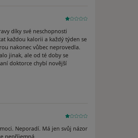
ravy díky své neschopnosti
at každou kalorii a každý týden se
kterou nakonec vůbec neprovedla.
alo jinak, ale od té doby se
ní doktorce chybí novější
acient
moci. Neporadí. Má jen svůj názor
ce nepříjemná.