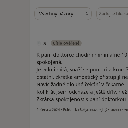
Hledejte v ná
S
Číslo ověřené
K paní doktorce chodím minimálně 10 
spokojená.
Je velmi milá, snaží se pomoci a kromě
ostatní, zkrátka empatický přístup jí n
Navíc žádné dlouhé čekání v čekárně.
Kolikrát jsem odcházela ještě dřív, ne
Zkrátka spokojenost s paní doktorkou
podle názor
5. června 2024
•
Poliklinika Rokycanova
•
Jiný
•
Nahlásit zn