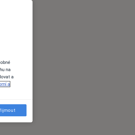
dobné
ahu na
lovat a
omí a
řijmout