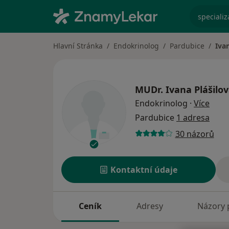
specializ
Hlavní Stránka
Endokrinolog
Pardubice
Iva
MUDr.
Ivana Plášilo
o spe
Endokrinolog
·
Více
Pardubice
1 adresa
30 názorů
Kontaktní údaje
Ceník
Adresy
Názory 