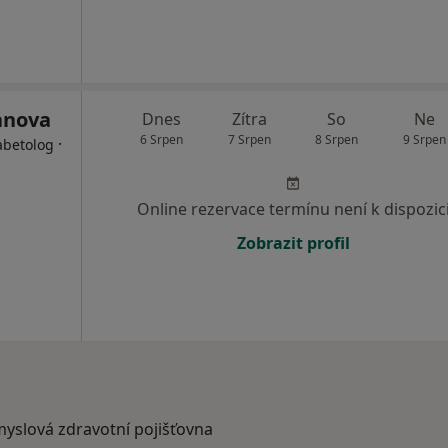
anova
Dnes
Zítra
So
Ne
6 Srpen
7 Srpen
8 Srpen
9 Srpen
·
abetolog
Online rezervace termínu není k dispozic
Zobrazit profil
myslová zdravotní pojišťovna