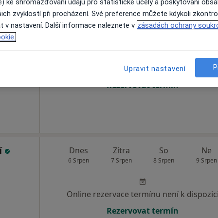
e) ke shromažďování údajů pro statistické účely a poskytování obs
ich zvyklostí při procházení. Své preference můžete kdykoli zkontro
ilová
Dnes
Zítra
So
Ne
t v nastavení. Další informace naleznete v
zásadách ochrany soukr
6 Srpen
7 Srpen
8 Srpen
9 Srpen
okie.
P
Online rezervace termínu není k dispozic
Upravit nastavení
Rezervovat termín
í
Dnes
Zítra
So
Ne
6 Srpen
7 Srpen
8 Srpen
9 Srpen
Online rezervace termínu není k dispozic
Rezervovat termín