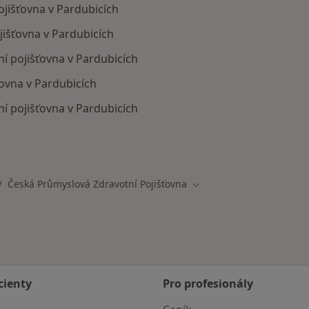
ojišťovna v Pardubicích
jišťovna v Pardubicích
ní pojišťovna v Pardubicích
ovna v Pardubicích
 pojišťovna v Pardubicích
mají smlouvu s Česká průmyslová zdravotní pojišťovna
Česká Průmyslová Zdravotní Pojišťovna
ěna města
Změna města
cienty
Pro profesionály