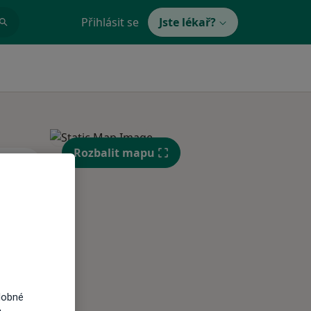
Přihlásit se
Jste lékař?
Rozbalit mapu
Po
Út
St
10 Srpen
11 Srpen
12 Srpen
i
dobné