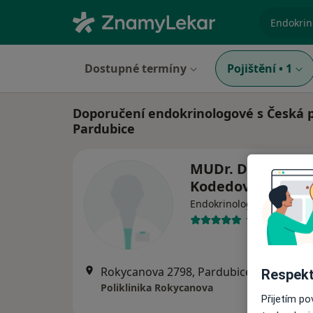
specializ
Dostupné termíny
Pojištění
•
1
Doporučení endokrinologové s Česká p
Pardubice
MUDr. Dagmar
Kodedová
Endokrinolog, Internista
18 názorů
Rokycanova 2798, Pardubice
•
Mapa
Respekt
Poliklinika Rokycanova
Přijetím p