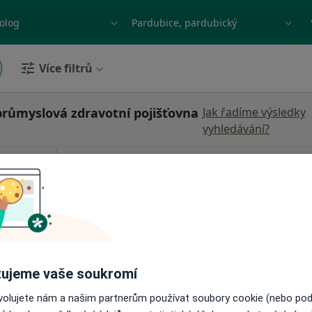
ace, nemoc nebo příjmení
Město nebo region
Více filtrů
růmyslová zdravotní pojišťovna
Jak řadíme výsledky
vyhledávání?
Dnes
Zítra
So
Ne
6 Srpen
7 Srpen
8 Srpen
9 Srpen
Online rezervace termínu není k dispozic
Rezervovat termín
ujeme vaše soukromí
ovolujete nám a našim partnerům používat soubory cookie (nebo po