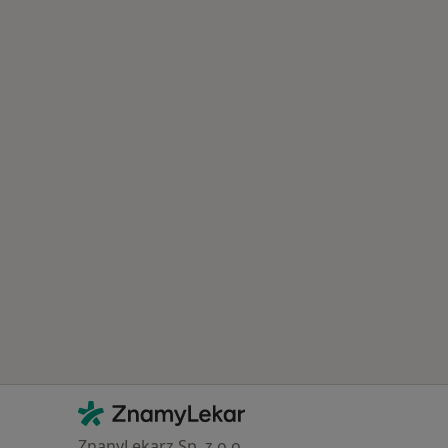
Kontakt
ZnamyLekar - Hlavní stránka
ZnanyLekarz Sp. z o.o.