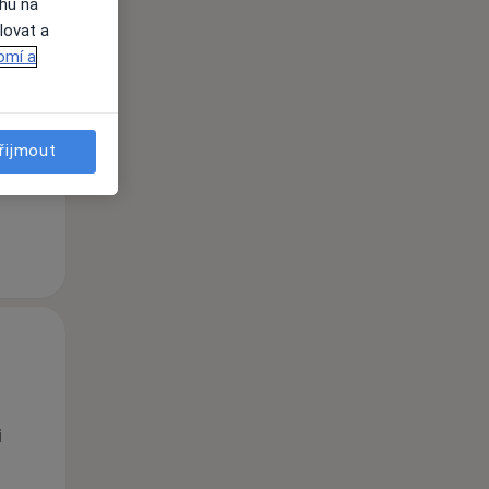
ahu na
lovat a
Po
Út
St
omí a
10 Srpen
11 Srpen
12 Srpen
řijmout
i
Po
Út
St
10 Srpen
11 Srpen
12 Srpen
i