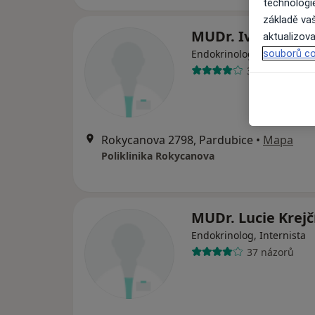
technologi
základě vaš
MUDr. Ivana Pláš
aktualizova
souborů co
Endokrinolog, Pediatr
30 názorů
Rokycanova 2798, Pardubice
•
Mapa
Poliklinika Rokycanova
MUDr. Lucie Krejč
Endokrinolog, Internista
37 názorů