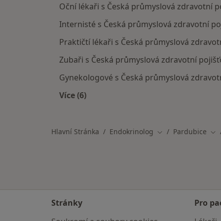
Oční lékaři s Česká průmyslová zdravotní p
Internisté s Česká průmyslová zdravotní po
Praktičtí lékaři s Česká průmyslová zdravot
Zubaři s Česká průmyslová zdravotní pojišť
Gynekologové s Česká průmyslová zdravotní
Více (6)
Více v kategorii: Specialisté, kteří 
Hlavní Stránka
Endokrinolog
Pardubice
Změna města
Zm
Stránky
Pro pa