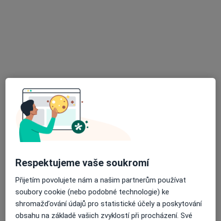
Operace sítnice
od 14 000 kč
Tento specialista nenabízí online rezervaci termínu na této adrese.
Rezervovat termín
Prim. MUDr. Vladimír Korda Ph.D.
Respektujeme vaše soukromí
·
Více
Oční lékař
Přijetím povolujete nám a našim partnerům používat
45 názorů
soubory cookie (nebo podobné technologie) ke
shromažďování údajů pro statistické účely a poskytování
Rokycanova 2798, Pardubice
•
Mapa
obsahu na základě vašich zvyklostí při procházení. Své
Poliklinika Rokycanova