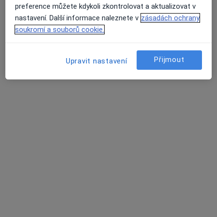
preference můžete kdykoli zkontrolovat a aktualizovat v
Tento specialista nenabízí online rezervaci termínu na této adrese.
nastavení. Další informace naleznete v
zásadách ochrany
soukromí a souborů cookie.
Rezervovat termín
Přijmout
Upravit nastavení
K dispozici jsou specialisté
Tito specialisté se nacházejí mimo Pardubice,
pardubický, v oblastech blízkých vašemu
vyhledávání.
MUDr. Filip Brázda