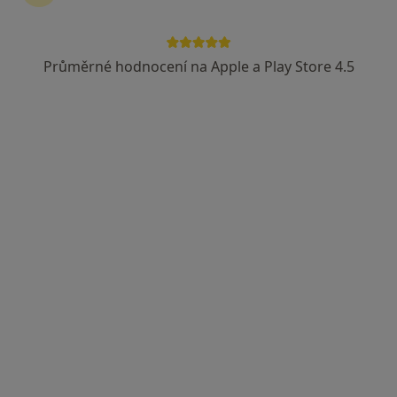
Rokycanova, Pardubice
•
Mapa
Oftex s.r.o.
Průměrné hodnocení na Apple a Play Store 4.5
Tento specialista nenabízí online rezervaci termínu na této adrese.
Rezervovat termín
MUDr. Sabina Matušková
·
Více
Oční lékař
Rokycanova 2798, Pardubice
•
Mapa
Oftex s.r.o.