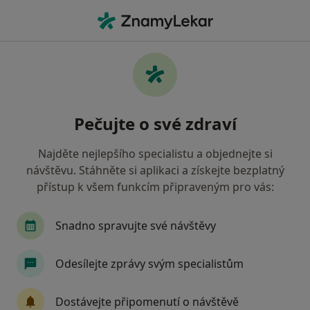
Hla
Oční Lékař • Pardubice, pardubický
Filtry
• 1
Mapa
Doporučení oční lékaři s Česká průmyslová
Pečujte o své zdraví
zdravotní pojišťovna Pardubice
Jak řadíme výsledky vyhledávání?
Najděte nejlepšího specialistu a objednejte si
návštěvu. Stáhněte si aplikaci a získejte bezplatný
přístup k všem funkcím připraveným pro vás:
Snadno spravujte své návštěvy
Odesílejte zprávy svým specialistům
MUDr. Sabina Čermáková Ph.D
Dostávejte připomenutí o návštěvě
·
Více
Oční lékař