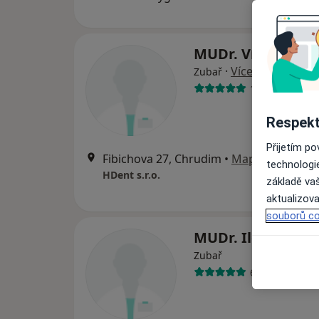
MUDr. Vít Horníč
·
Více
Zubař
1 názor
Respekt
Přijetím p
Fibichova 27, Chrudim
•
Mapa
technologi
HDent s.r.o.
základě vaš
aktualizova
souborů co
MUDr. Ilona Sou
Zubař
6 názorů