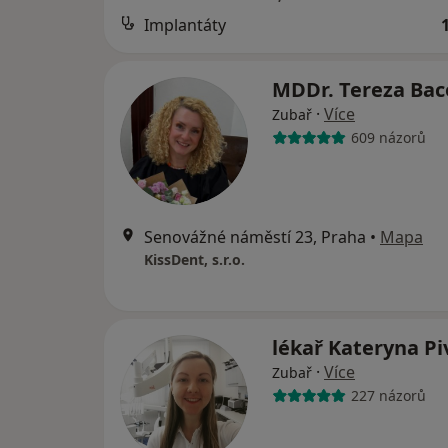
Implantáty
MDDr. Tereza Ba
·
Více
Zubař
609 názorů
Senovážné náměstí 23, Praha
•
Mapa
KissDent, s.r.o.
lékař Kateryna P
·
Více
Zubař
227 názorů