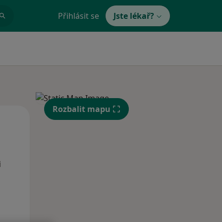
Přihlásit se
Jste lékař?
Rozbalit mapu
Po
Út
St
10 Srpen
11 Srpen
12 Srpen
i