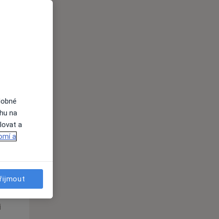
Po
Út
St
10 Srpen
11 Srpen
12 Srpen
i
dobné
ahu na
lovat a
omí a
Po
Út
St
10 Srpen
11 Srpen
12 Srpen
řijmout
i