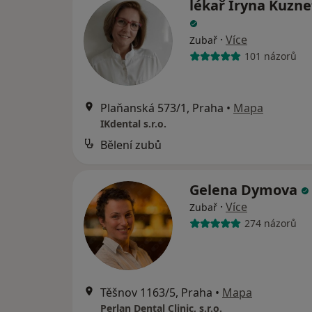
lékař Iryna Kuzn
·
Více
Zubař
101 názorů
Plaňanská 573/1, Praha
•
Mapa
IKdental s.r.o.
Bělení zubů
Gelena Dymova
·
Více
Zubař
274 názorů
Těšnov 1163/5, Praha
•
Mapa
Perlan Dental Clinic, s.r.o.