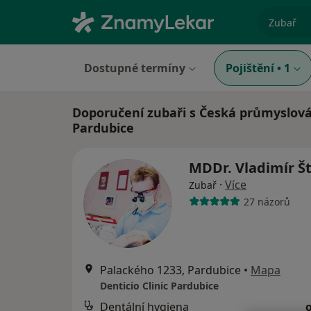
specializ
Dostupné termíny
Pojištění
•
1
Doporučení zubaři s Česká průmyslová
Pardubice
MDDr. Vladimír Š
·
Více
Zubař
27 názorů
Palackého 1233, Pardubice
•
Mapa
Denticio Clinic Pardubice
Dentální hygiena