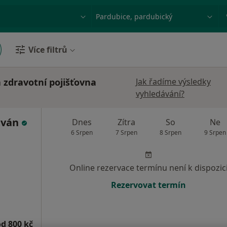
ace, nemoc nebo příjmení
Město nebo region
Více filtrů
 zdravotní pojišťovna
Jak řadíme výsledky
vyhledávání?
tván
Dnes
Zítra
So
Ne
6 Srpen
7 Srpen
8 Srpen
9 Srpen
Online rezervace termínu není k dispozic
Rezervovat termín
od 800 kč