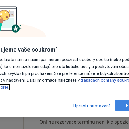
ek
Dnes
Zítra
So
Ne
6 Srpen
7 Srpen
8 Srpen
9 Srpen
Online rezervace termínu není k dispozic
ujeme vaše soukromí
Rezervovat termín
ovolujete nám a našim partnerům používat soubory cookie (nebo po
e) ke shromažďování údajů pro statistické účely a poskytování obs
ich zvyklostí při procházení. Své preference můžete kdykoli zkontro
t v nastavení. Další informace naleznete v
zásadách ochrany soukr
okie.
čková
Dnes
Zítra
So
Ne
6 Srpen
7 Srpen
8 Srpen
9 Srpen
P
Upravit nastavení
Online rezervace termínu není k dispozic