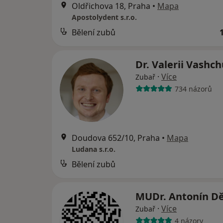
Oldřichova 18, Praha
•
Mapa
Apostolydent s.r.o.
Bělení zubů
Dr. Valerii Vashc
·
Více
Zubař
734 názorů
Doudova 652/10, Praha
•
Mapa
Ludana s.r.o.
Bělení zubů
MUDr. Antonín D
·
Více
Zubař
4 názory