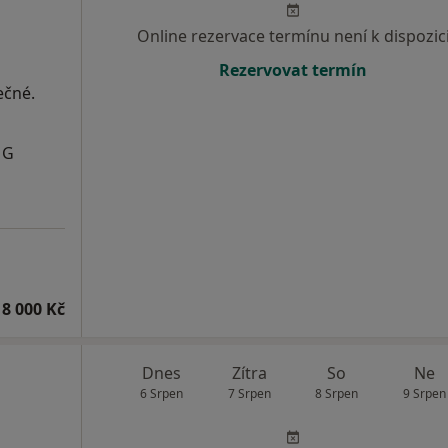
Online rezervace termínu není k dispozic
Rezervovat termín
ečné.
MG
8 000 Kč
Dnes
Zítra
So
Ne
6 Srpen
7 Srpen
8 Srpen
9 Srpen