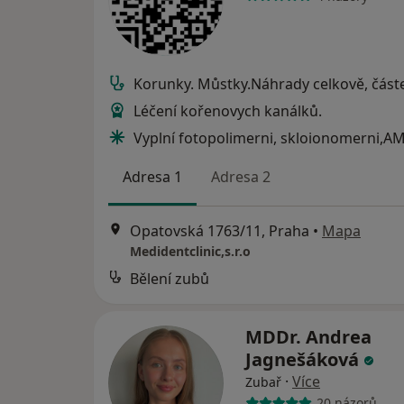
Korunky. Můstky.Náhrady celkově, část
Léčení kořenovych kanálků.
Vyplní fotopolimerni, skloionomerni,A
Adresa 1
Adresa 2
Opatovská 1763/11, Praha
•
Mapa
Medidentclinic,s.r.o
Bělení zubů
MDDr. Andrea
Jagnešáková
·
Více
Zubař
20 názorů