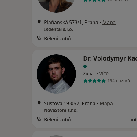
Plaňanská 573/1, Praha
•
Mapa
IKdental s.r.o.
Bělení zubů
Dr. Volodymyr K
·
Více
Zubař
194 názorů
Šustova 1930/2, Praha
•
Mapa
NovaStom s.r.o.
Bělení zubů
od