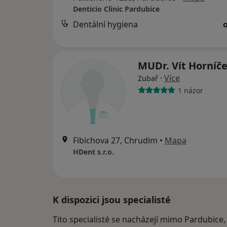
Denticio Clinic Pardubice
Dentální hygiena
MUDr. Vít Horníč
·
Více
Zubař
1 názor
Fibichova 27, Chrudim
•
Mapa
HDent s.r.o.
K dispozici jsou specialisté
Tito specialisté se nacházejí mimo Pardubice,