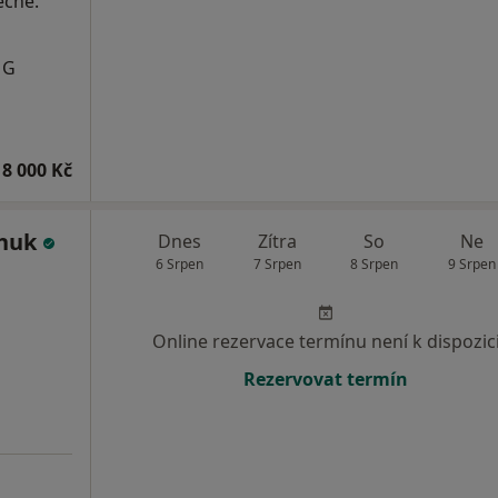
ečné.
MG
8 000 Kč
chuk
Dnes
Zítra
So
Ne
6 Srpen
7 Srpen
8 Srpen
9 Srpen
Online rezervace termínu není k dispozic
Rezervovat termín