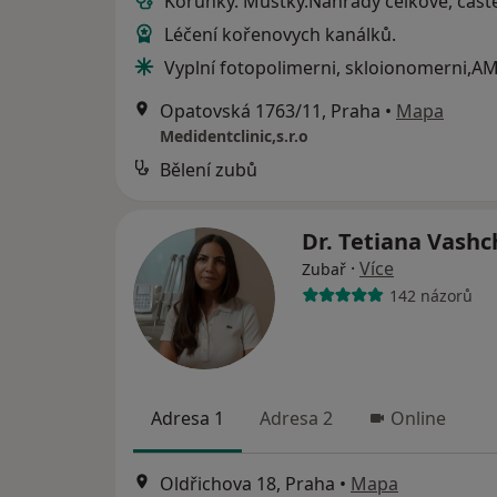
Korunky. Můstky.Náhrady celkově, část
Léčení kořenovych kanálků.
Vyplní fotopolimerni, skloionomerni,A
Opatovská 1763/11, Praha
•
Mapa
Medidentclinic,s.r.o
Bělení zubů
Dr. Tetiana Vash
·
Více
Zubař
142 názorů
Adresa 1
Adresa 2
Online
Oldřichova 18, Praha
•
Mapa