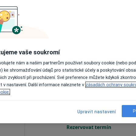
ta
Dnes
Zítra
So
Ne
6 Srpen
7 Srpen
8 Srpen
9 Srpen
a,
·
Více
Online rezervace termínu není k dispozic
Rezervovat termín
ujeme vaše soukromí
MDDr. Petr Šabata, s.r.o. - Zubař Pardubice, Dentální hygiena Pardubice
ovolujete nám a našim partnerům používat soubory cookie (nebo po
 3 490 kč
e) ke shromažďování údajů pro statistické účely a poskytování obs
ich zvyklostí při procházení. Své preference můžete kdykoli zkontro
t v nastavení. Další informace naleznete v
zásadách ochrany soukr
tván
Dnes
Zítra
So
Ne
okie.
6 Srpen
7 Srpen
8 Srpen
9 Srpen
P
Upravit nastavení
Online rezervace termínu není k dispozic
Rezervovat termín