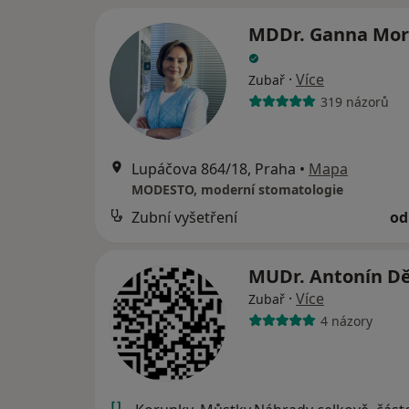
MDDr. Ganna Mor
·
Více
Zubař
319 názorů
Lupáčova 864/18, Praha
•
Mapa
MODESTO, moderní stomatologie
Zubní vyšetření
od
MUDr. Antonín D
·
Více
Zubař
4 názory