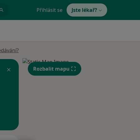
Přihlásit se
Jste lékař?
edávání?
Rozbalit mapu