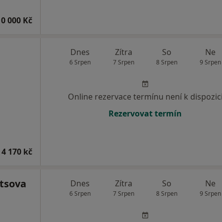
10 000 Kč
Dnes
Zítra
So
Ne
6 Srpen
7 Srpen
8 Srpen
9 Srpen
Online rezervace termínu není k dispozic
Rezervovat termín
 4 170 kč
etsova
Dnes
Zítra
So
Ne
6 Srpen
7 Srpen
8 Srpen
9 Srpen