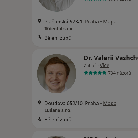
Plaňanská 573/1, Praha
•
Mapa
IKdental s.r.o.
Bělení zubů
Dr. Valerii Vashc
·
Více
Zubař
734 názorů
Doudova 652/10, Praha
•
Mapa
Ludana s.r.o.
Bělení zubů