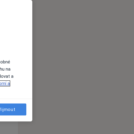
Po
Út
St
10 Srpen
11 Srpen
12 Srpen
i
dobné
ahu na
lovat a
omí a
Po
Út
St
10 Srpen
11 Srpen
12 Srpen
řijmout
i