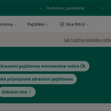
ace, nemoc nebo příjmení
Město nebo region
ermíny
Pojištění
Více filtrů
Jak řadíme výsledky vyhl
Zdravotní pojišťovna ministerstva vnitra ČR
ská průmyslová zdravotní pojišťovna
Zobrazit více