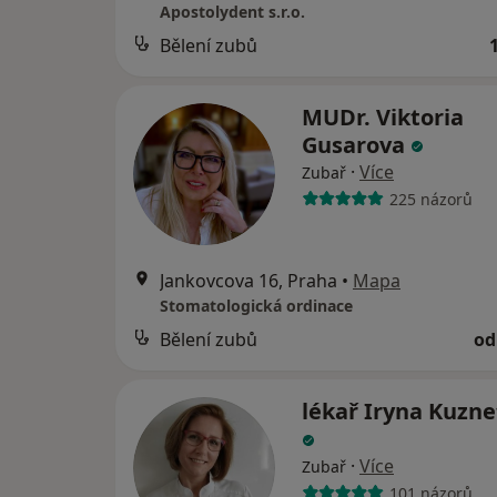
Apostolydent s.r.o.
Bělení zubů
MUDr. Viktoria
Gusarova
·
Více
Zubař
225 názorů
Jankovcova 16, Praha
•
Mapa
Stomatologická ordinace
Bělení zubů
od
lékař Iryna Kuzn
·
Více
Zubař
101 názorů