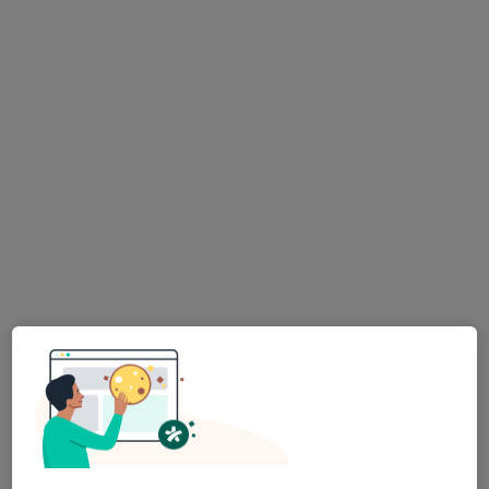
MDDr. Ganna Morozova
·
Více
Zubař
319 názorů
Lupáčova 864/18, Praha
•
Mapa
MODESTO, moderní stomatologie
Zubní vyšetření
od 1 000 kč
Tento specialista nenabízí online rezervaci termínu na této adrese.
Rezervovat termín