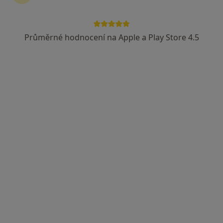
Průměrné hodnocení na Apple a Play Store 4.5
Dr. Boris Zlenko
·
Více
Zubař, Stomatochirurg
14 názorů
Proftova 370/3, Poděbrady
•
Mapa
DentExpert Clinic s.r.o.
Tento specialista nenabízí online rezervaci termínu na této adrese.
Rezervovat termín