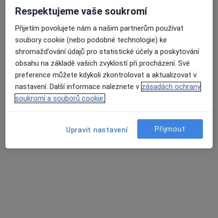
Respektujeme vaše soukromí
Přijetím povolujete nám a našim partnerům používat
lékař Maryana Kovalchuk
soubory cookie (nebo podobné technologie) ke
·
Více
shromažďování údajů pro statistické účely a poskytování
Zubař
obsahu na základě vašich zvyklostí při procházení. Své
729 názorů
preference můžete kdykoli zkontrolovat a aktualizovat v
Na Poříčním právu 376/1, Praha
•
Mapa
nastavení. Další informace naleznete v
zásadách ochrany
HOLISTIC DENTAL AND PHYSIO CENTRE s.r.o.
soukromí a souborů cookie.
Tento specialista nenabízí online rezervaci termínu na této adrese.
Rezervovat termín
Přijmout
Upravit nastavení