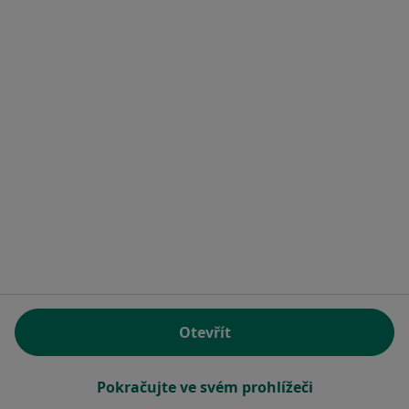
Rezervovat termín
MUDr. Eva Kupková
Zubař
8 názorů
nám. Republiky 57, Městec Králové
•
Mapa
Soukromá zubní ordinace
Otevřít
Tento specialista nenabízí online rezervaci termínu na této adrese.
Pokračujte ve svém prohlížeči
Rezervovat termín