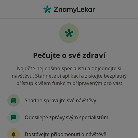
Hla
Zubař • Poděbrady, středočeský
Filtry
Mapa
Zubař Poděbrady
Pečujte o své zdraví
Jak řadíme výsledky vyhledávání?
Najděte nejlepšího specialistu a objednejte si
návštěvu. Stáhněte si aplikaci a získejte bezplatný
Jakou pojišťovnu máte?
přístup k všem funkcím připraveným pro vás:
Zdravotní pojišťovna ministerstva vnitra ČR
O
Snadno spravujte své návštěvy
Odesílejte zprávy svým specialistům
Dostávejte připomenutí o návštěvě