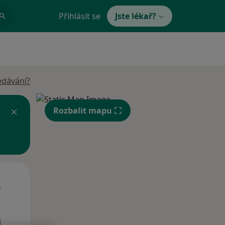
Přihlásit se
Jste lékař?
edávání?
Rozbalit mapu
Út
St
Čt
n
11 Srpen
12 Srpen
13 Srpen
i