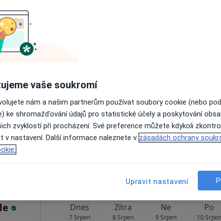
Rezervovat termín
Dnes
Zítra
Ne
Po
ujeme vaše soukromí
7 Srpen
8 Srpen
9 Srpen
10 Srpe
ovolujete nám a našim partnerům používat soubory cookie (nebo po
e) ke shromažďování údajů pro statistické účely a poskytování obs
Online rezervace termínu není k dispozic
ich zvyklostí při procházení. Své preference můžete kdykoli zkontro
t v nastavení. Další informace naleznete v
zásadách ochrany soukr
Rezervovat termín
okie.
apa
P
Upravit nastavení
de
Dnes
Zítra
Ne
Po
7 Srpen
8 Srpen
9 Srpen
10 Srpe