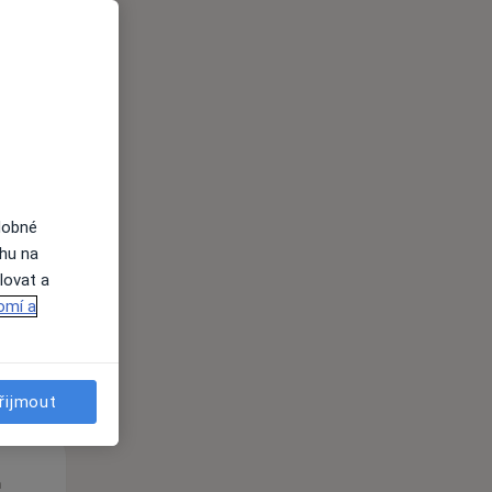
Út
St
Čt
n
11 Srpen
12 Srpen
13 Srpen
dobné
ahu na
i
lovat a
omí a
řijmout
Út
St
Čt
n
11 Srpen
12 Srpen
13 Srpen