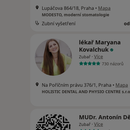
Lupáčova 864/18, Praha
•
Mapa
MODESTO, moderní stomatologie
Zubní vyšetření
od
lékař Maryana
Kovalchuk
·
Více
Zubař
730 názorů
Na Poříčním právu 376/1, Praha
•
Mapa
HOLISTIC DENTAL AND PHYSIO CENTRE s.r.o
MUDr. Antonín D
·
Více
Zubař