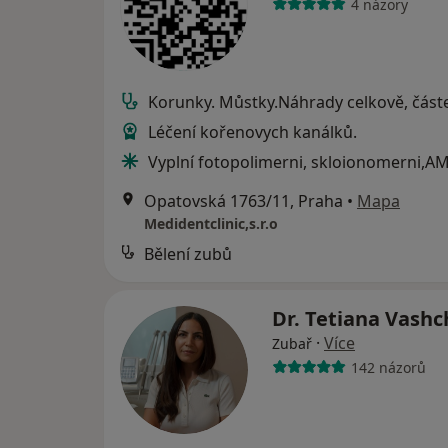
4 názory
Korunky. Můstky.Náhrady celkově, část
Léčení kořenovych kanálků.
Vyplní fotopolimerni, skloionomerni,A
Opatovská 1763/11, Praha
•
Mapa
Medidentclinic,s.r.o
Bělení zubů
Dr. Tetiana Vash
·
Více
Zubař
142 názorů