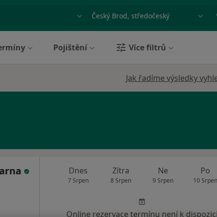
ace, nemoc nebo příjmení
Město nebo region
ermíny
Pojištění
Více filtrů
Jak řadíme výsledky vyhl
Barna
Dnes
Zítra
Ne
Po
7 Srpen
8 Srpen
9 Srpen
10 Srpe
Online rezervace termínu není k dispozic