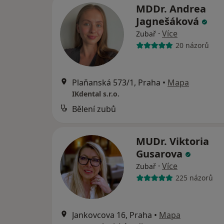
MDDr. Andrea
Jagnešáková
·
Více
Zubař
20 názorů
Plaňanská 573/1, Praha
•
Mapa
IKdental s.r.o.
Bělení zubů
MUDr. Viktoria
Gusarova
·
Více
Zubař
225 názorů
Jankovcova 16, Praha
•
Mapa