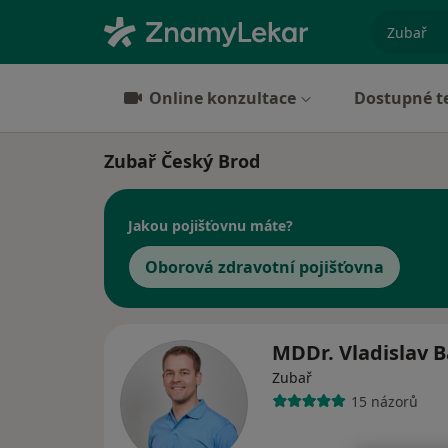
specializ
Online konzultace
Dostupné t
Zubař Český Brod
Jakou pojišťovnu máte?
Oborová zdravotní pojišťovna
MDDr. Vladislav 
Zubař
15 názorů