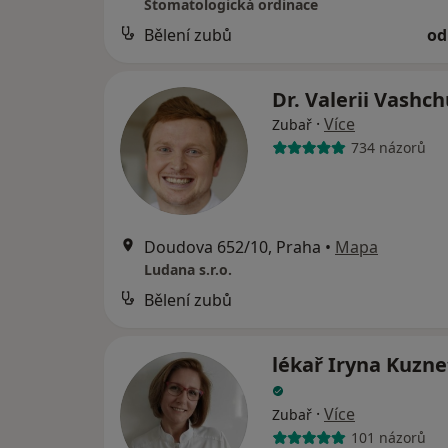
Stomatologická ordinace
Bělení zubů
od
Dr. Valerii Vashc
·
Více
Zubař
734 názorů
Doudova 652/10, Praha
•
Mapa
Ludana s.r.o.
Bělení zubů
lékař Iryna Kuzn
·
Více
Zubař
101 názorů