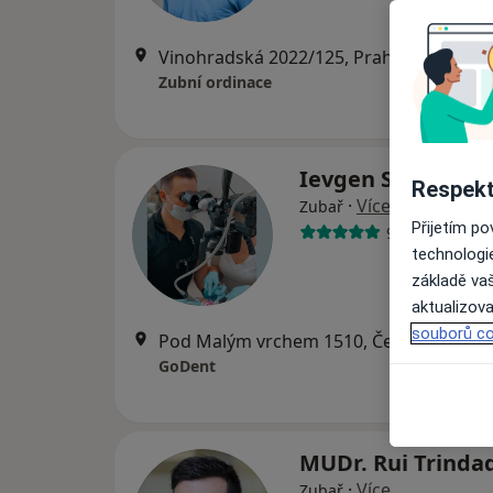
Vinohradská 2022/125, Praha
•
Mapa
Zubní ordinace
Ievgen Sych
Respekt
·
Více
Zubař
Přijetím p
9 názorů
technologi
základě vaš
aktualizova
souborů co
Pod Malým vrchem 1510, Český Brod
•
M
GoDent
MUDr. Rui Trinda
·
Více
Zubař