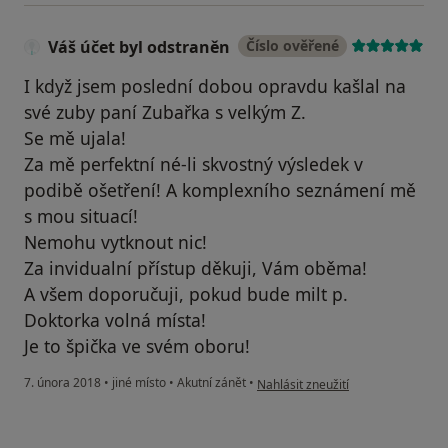
Váš účet byl odstraněn
Číslo ověřené
I když jsem poslední dobou opravdu kašlal na
své zuby paní Zubařka s velkým Z.
Se mě ujala!
Za mě perfektní né-li skvostný výsledek v
podibě ošetření! A komplexního seznámení mě
s mou situací!
Nemohu vytknout nic!
Za invidualní přístup děkuji, Vám oběma!
A všem doporučuji, pokud bude milt p.
Doktorka volná místa!
Je to špička ve svém oboru!
podle názoru uživatele Váš účet b
7. února 2018
•
jiné místo
•
Akutní zánět
•
Nahlásit zneužití