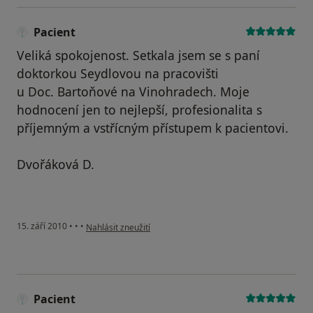
Pacient
Veliká spokojenost. Setkala jsem se s paní
doktorkou Seydlovou na pracovišti
u Doc. Bartoňové na Vinohradech. Moje
hodnocení jen to nejlepší, profesionalita s
příjemným a vstřícným přístupem k pacientovi.
Dvořáková D.
podle názoru uživatele Pacient
15. září 2010
•
•
•
Nahlásit zneužití
Pacient