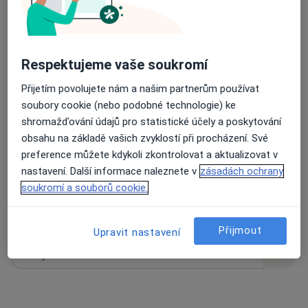
14 názorů
Respektujeme vaše soukromí
Přijetím povolujete nám a našim partnerům používat
Recenze pacientů jsou pro nás důležité.
soubory cookie (nebo podobné technologie) ke
Specialisté nemají možnost zaplatit za
shromažďování údajů pro statistické účely a poskytování
odstranění nebo změnu recenze pacienta.
obsahu na základě vašich zvyklostí při procházení. Své
Další informace o názorech
Další informace.
preference můžete kdykoli zkontrolovat a aktualizovat v
nastavení. Další informace naleznete v
zásadách ochrany
soukromí a souborů cookie.
Přijmout
Upravit nastavení
Hledejte v názorech