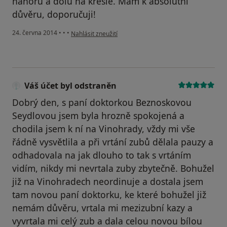
nahoru a dolů na křesle. Mám k absolutní
důvěru, doporučuji!
podle názoru uživatele Váš účet byl odstraněn
24. června 2014
•
•
•
Nahlásit zneužití
Váš účet byl odstraněn
Dobrý den, s paní doktorkou Beznoskovou
Seydlovou jsem byla hrozně spokojená a
chodila jsem k ní na Vinohrady, vždy mi vše
řádně vysvětlila a při vrtání zubů dělala pauzy a
odhadovala na jak dlouho to tak s vrtáním
vidím, nikdy mi nevrtala zuby zbytečně. Bohužel
již na Vinohradech neordinuje a dostala jsem
tam novou paní doktorku, ke které bohužel již
nemám důvěru, vrtala mi mezizubní kazy a
vyvrtala mi celý zub a dala celou novou bílou