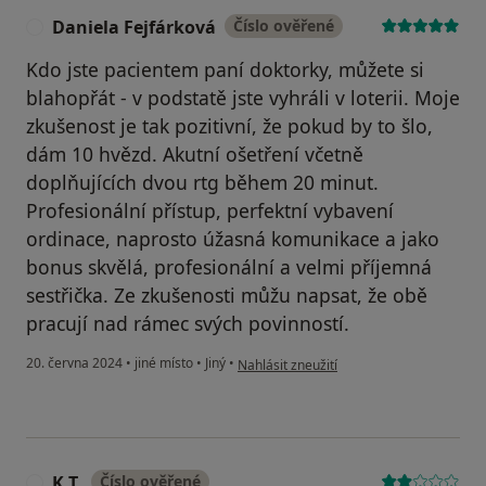
Daniela Fejfárková
Číslo ověřené
D
Kdo jste pacientem paní doktorky, můžete si
blahopřát - v podstatě jste vyhráli v loterii. Moje
zkušenost je tak pozitivní, že pokud by to šlo,
dám 10 hvězd. Akutní ošetření včetně
doplňujících dvou rtg během 20 minut.
Profesionální přístup, perfektní vybavení
ordinace, naprosto úžasná komunikace a jako
bonus skvělá, profesionální a velmi příjemná
sestřička. Ze zkušenosti můžu napsat, že obě
pracují nad rámec svých povinností.
podle názoru uživatele Daniela Fejfárkov
20. června 2024
•
jiné místo
•
Jiný
•
Nahlásit zneužití
K.T.
Číslo ověřené
K