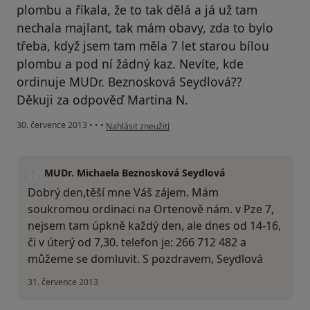
plombu a říkala, že to tak dělá a já už tam
nechala majlant, tak mám obavy, zda to bylo
třeba, když jsem tam měla 7 let starou bílou
plombu a pod ní žádný kaz. Nevíte, kde
ordinuje MUDr. Beznosková Seydlová??
Děkuji za odpověď Martina N.
podle názoru uživatele Váš účet byl odstraněn
30. července 2013
•
•
•
Nahlásit zneužití
MUDr. Michaela Beznosková Seydlová
Dobrý den,těší mne Váš zájem. Mám
soukromou ordinaci na Ortenově nám. v Pze 7,
nejsem tam úpkně každý den, ale dnes od 14-16,
či v úterý od 7,30. telefon je: 266 712 482 a
můžeme se domluvit. S pozdravem, Seydlová
31. července 2013