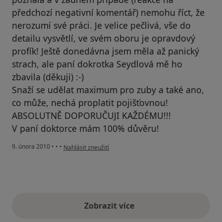
předchozí negativní komentář) nemohu říct, že
nerozumí své práci. Je velice pečlivá, vše do
detailu vysvětlí, ve svém oboru je opravdový
profík! Ještě donedávna jsem měla až panický
strach, ale paní dokrotka Seydlová mě ho
zbavila (děkuji) :-)
Snaží se udělat maximum pro zuby a také ano,
co může, nechá proplatit pojišťovnou!
ABSOLUTNĚ DOPORUČUJI KAŽDÉMU!!!
V paní doktorce mám 100% důvěru!
podle názoru uživatele Váš účet byl odstraněn
9. února 2010
•
•
•
Nahlásit zneužití
Zobrazit více
výše uvedené názory