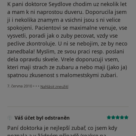
K pani doktorce Seydlove chodim uz nekolik let
a mam k ni naprostou duveru. Doporucila jsem
ji i nekolika znamym a vsichni jsou s ni velice
spokojeni. Pacientovi se maximalne venuje, vse
vysvetli, poradi jak o zuby pecovat, vzdy vse
peclive zkontroluje. U ni se nebojim, ze by neco
zanedbala! Myslim, ze svou praci resp. poslani
dela opravdu skvele. Vrele doporucuji vsem,
kteri maji strach ze zubaru a nebo maji (jako ja)
spatnou zkusenost s malomestskymi zubari.
podle názoru uživatele Pacient
7. června 2010
•
•
•
Nahlásit zneužití
Váš účet byl odstraněn
Paní doktorka je nejlepší zubař, co jsem kdy
poznala a v žádném případě (reakce na