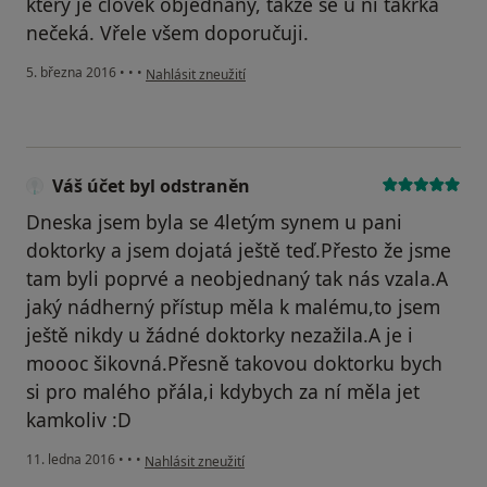
který je člověk objednaný, takže se u ni takřka
nečeká. Vřele všem doporučuji.
podle názoru uživatele Váš účet byl odstraněn
5. března 2016
•
•
•
Nahlásit zneužití
Váš účet byl odstraněn
Dneska jsem byla se 4letým synem u pani
doktorky a jsem dojatá ještě teď.Přesto že jsme
tam byli poprvé a neobjednaný tak nás vzala.A
jaký nádherný přístup měla k malému,to jsem
ještě nikdy u žádné doktorky nezažila.A je i
moooc šikovná.Přesně takovou doktorku bych
si pro malého přála,i kdybych za ní měla jet
kamkoliv :D
podle názoru uživatele Váš účet byl odstraněn
11. ledna 2016
•
•
•
Nahlásit zneužití