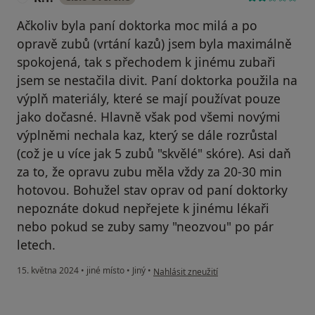
Ačkoliv byla paní doktorka moc milá a po
opravě zubů (vrtání kazů) jsem byla maximálně
spokojená, tak s přechodem k jinému zubaři
jsem se nestačila divit. Paní doktorka použila na
výplň materiály, které se mají používat pouze
jako dočasné. Hlavně však pod všemi novými
výplněmi nechala kaz, který se dále rozrůstal
(což je u více jak 5 zubů "skvělé" skóre). Asi daň
za to, že opravu zubu měla vždy za 20-30 min
hotovou. Bohužel stav oprav od paní doktorky
nepoznáte dokud nepřejete k jinému lékaři
nebo pokud se zuby samy "neozvou" po pár
letech.
podle názoru uživatele K.T.
15. května 2024
•
jiné místo
•
Jiný
•
Nahlásit zneužití