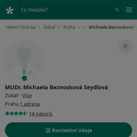
Hla
Co hledáte?
Hlavní Stránka
Zubař
Praha
Michaela Beznosková 
Změna města
MUDr.
Michaela Beznosková Seydlová
o specializacích
Zubař
·
Více
Praha
1 adresa
14 názorů
Kontaktní údaje