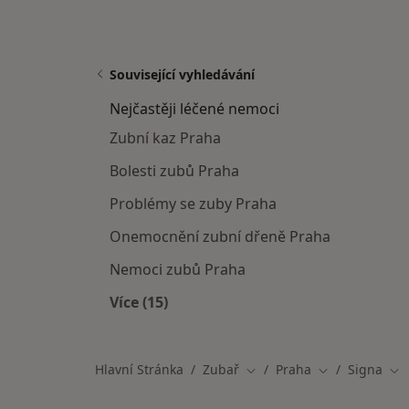
Související vyhledávání
Nejčastěji léčené nemoci
Zubní kaz Praha
Bolesti zubů Praha
Problémy se zuby Praha
Onemocnění zubní dřeně Praha
Nemoci zubů Praha
Více (15)
Více v kategorii: Nejčastěji léčené ne
Hlavní Stránka
Zubař
Praha
Signa
Změna města
Změna města
Zm