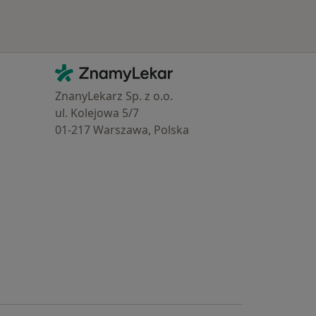
Kontakt
ZnamyLekar - Hlavní stránka
ZnanyLekarz Sp. z o.o.
ul. Kolejowa 5/7
01-217 Warszawa, Polska