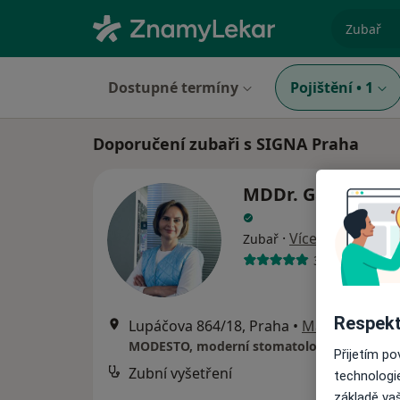
specializ
Dostupné termíny
Pojištění
•
1
Doporučení zubaři s SIGNA Praha
MDDr. Ganna Mor
·
Více
Zubař
319 názorů
Respekt
Lupáčova 864/18, Praha
•
Mapa
MODESTO, moderní stomatologie
Přijetím p
Zubní vyšetření
od
technologi
základě vaš