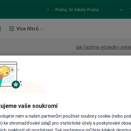
ace, nemoc nebo příjmení
Město nebo region
Více filtrů
Jak řadíme výsledky vyhl
ozova
Dnes
Zítra
Út
St
9 Srpen
10 Srpen
11 Srpen
12 Srpe
Online rezervace termínu není k dispozic
Rezervovat termín
ujeme vaše soukromí
ovolujete nám a našim partnerům používat soubory cookie (nebo po
 1 000 kč
e) ke shromažďování údajů pro statistické účely a poskytování obs
ich zvyklostí při procházení. Své preference můžete kdykoli zkontro