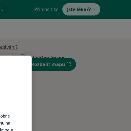
Přihlásit se
Jste lékař?
edávání?
Čt
Pá
So
Rozbalit mapu
n
13 Srpen
14 Srpen
15 Srpen
i
dobné
ahu na
lovat a