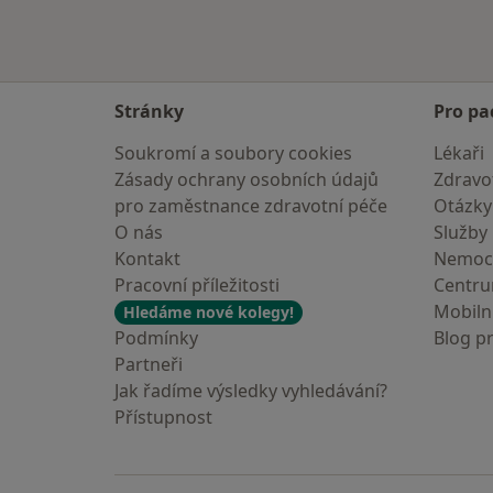
Stránky
Pro pa
Soukromí a soubory cookies
Lékaři
Zásady ochrany osobních údajů
Zdravot
pro zaměstnance zdravotní péče
Otázky
O nás
Služby
Kontakt
Nemoc
Pracovní příležitosti
Centr
Mobilní
Hledáme nové kolegy!
Podmínky
Blog p
Partneři
Jak řadíme výsledky vyhledávání?
Přístupnost