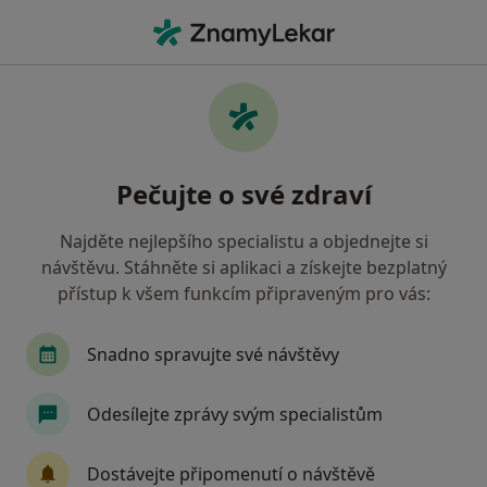
Hla
Strach Ze Zubařů • Praha, hl město Praha
Filtry
• 1
Mapa
Strach ze zubařů Praha
Pečujte o své zdraví
Jak řadíme výsledky vyhledávání?
Najděte nejlepšího specialistu a objednejte si
návštěvu. Stáhněte si aplikaci a získejte bezplatný
Jakého specialistu hledáte?
přístup k všem funkcím připraveným pro vás:
Zubař
Dentální hygienistka, hygienista
Snadno spravujte své návštěvy
Psycholog
Psychoterapeut
Odesílejte zprávy svým specialistům
Stomatochirurg
Zobrazit více
Dostávejte připomenutí o návštěvě