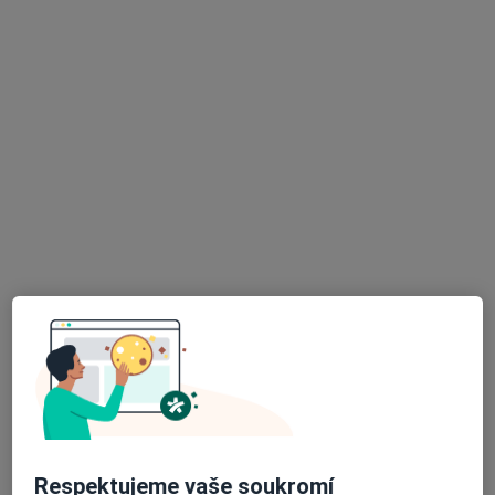
Mgr. Tereza Benešová
Psycholog
1 názor
Adresa
Online
U železné lávky 8, Praha
•
Mapa
Mgr. Tereza Benešová, psycholog, psychoterapeut
Individuální psychoterapie
1 400 Kč
Tento specialista nenabízí online rezervaci termínu na této adrese.
Rezervovat termín
Respektujeme vaše soukromí