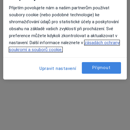
Přijetím povolujete nám a našim partnerům používat
soubory cookie (nebo podobné technologie) ke
shromažďování údajů pro statistické účely a poskytování
obsahu na základě vašich zvyklostí při procházení. Své
preference můžete kdykoli zkontrolovat a aktualizovat v
nastavení. Další informace naleznete v
zásadách ochrany
soukromí a souborů cookie.
Libor Činka
·
Více
Terapeut, Ostatní
Přijmout
Upravit nastavení
1 názor
Adresa
Online
Malá Štěpánská 9, Praha
•
Mapa
Centrum hypnoterapie s.r.o.
Hypnoterapie
3 600 Kč
Tento specialista nenabízí online rezervaci termínu na této adrese.