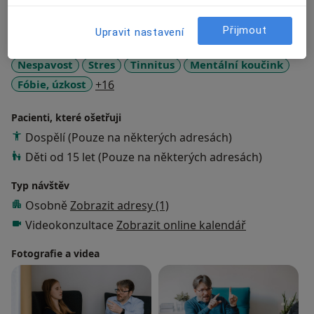
Hypnoterapie
Přijmout
Upravit nastavení
Hlavní léčená onemocnění
Nespavost
Stres
Tinnitus
Mentální koučink
a11y_sr_more_diseases
Fóbie, úzkost
+16
Pacienti, které ošetřuji
Dospělí (Pouze na některých adresách)
Děti od 15 let (Pouze na některých adresách)
Typ návštěv
Osobně
Zobrazit adresy (1)
Videokonzultace
Zobrazit online kalendář
Fotografie a videa