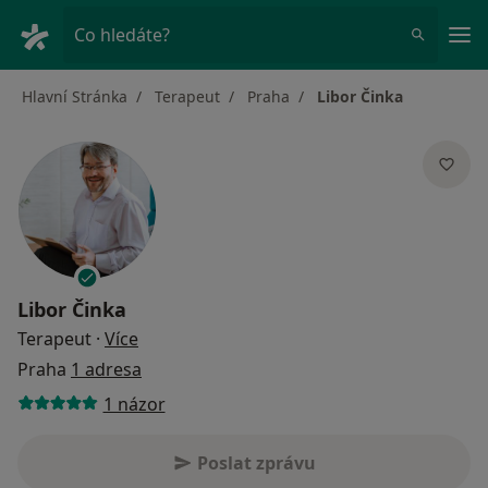
Hla
Co hledáte?
Hlavní Stránka
Terapeut
Praha
Libor Činka
Libor Činka
o specializacích
Terapeut
·
Více
Praha
1 adresa
1 názor
Poslat zprávu