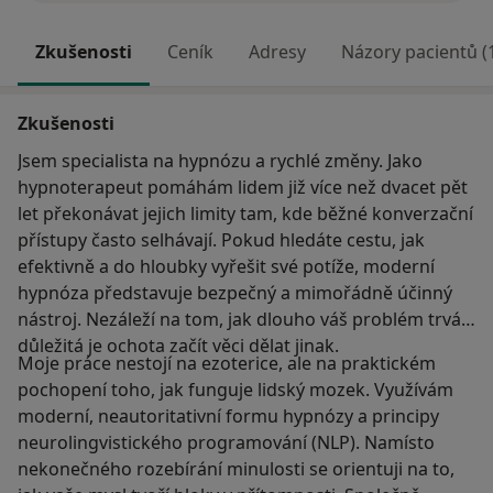
Zkušenosti
Ceník
Adresy
Názory pacientů (
Zkušenosti
Jsem specialista na hypnózu a rychlé změny. Jako
hypnoterapeut pomáhám lidem již více než dvacet pět
let překonávat jejich limity tam, kde běžné konverzační
přístupy často selhávají. Pokud hledáte cestu, jak
efektivně a do hloubky vyřešit své potíže, moderní
hypnóza představuje bezpečný a mimořádně účinný
nástroj. Nezáleží na tom, jak dlouho váš problém trvá,
důležitá je ochota začít věci dělat jinak.
Moje práce nestojí na ezoterice, ale na praktickém
pochopení toho, jak funguje lidský mozek. Využívám
moderní, neautoritativní formu hypnózy a principy
neurolingvistického programování (NLP). Namísto
nekonečného rozebírání minulosti se orientuji na to,