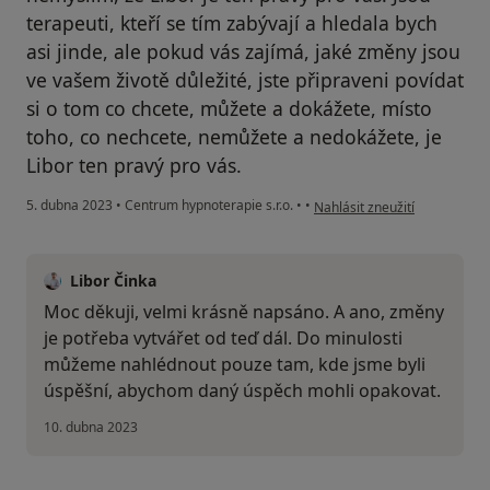
terapeuti, kteří se tím zabývají a hledala bych
asi jinde, ale pokud vás zajímá, jaké změny jsou
ve vašem životě důležité, jste připraveni povídat
si o tom co chcete, můžete a dokážete, místo
toho, co nechcete, nemůžete a nedokážete, je
Libor ten pravý pro vás.
podle názoru uživatele Lorin
5. dubna 2023
•
Centrum hypnoterapie s.r.o.
•
•
Nahlásit zneužití
Libor Činka
Moc děkuji, velmi krásně napsáno. A ano, změny
je potřeba vytvářet od teď dál. Do minulosti
můžeme nahlédnout pouze tam, kde jsme byli
úspěšní, abychom daný úspěch mohli opakovat.
10. dubna 2023