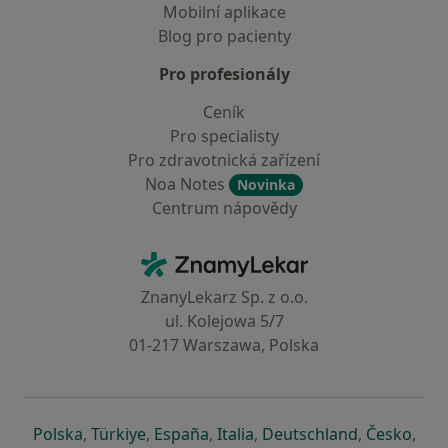
Mobilní aplikace
Blog pro pacienty
Pro profesionály
Ceník
Pro specialisty
Pro zdravotnická zařízení
Noa Notes
Novinka
Centrum nápovědy
Kontakt
ZnamyLekar - Hlavní stránka
ZnanyLekarz Sp. z o.o.
ul. Kolejowa 5/7
01-217 Warszawa, Polska
se otevře v nové záložce
se otevře v nové záložce
se otevře v nové záložce
se otevře v nové záložce
se otevře v 
se o
Polska
,
Türkiye
,
España
,
Italia
,
Deutschland
,
Česko
,