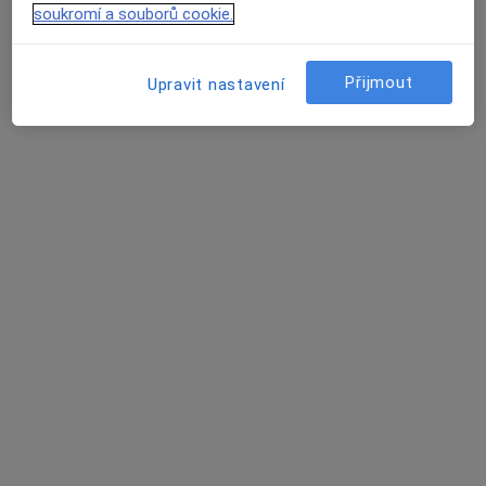
Jiří Šob
soukromí a souborů cookie.
Psychiatr
Brno
Přijmout
Upravit nastavení
Petra Kvačová
Psychiatr
Znojmo
Marie Knetlová
Psycholog
Aš
Ivana Greplová
Psychiatr