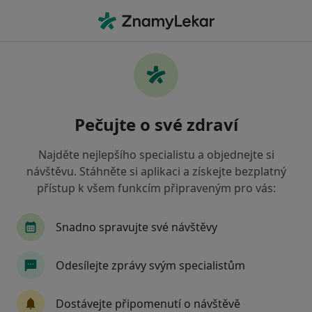
Hla
Co hledáte?
Hlavní Stránka
Nemoci
Pracovní Krize
Pracovní krize - informace,
Pečujte o své zdraví
specialisté, otázky a odpovědi
Najděte nejlepšího specialistu a objednejte si
návštěvu. Stáhněte si aplikaci a získejte bezplatný
přístup k všem funkcím připraveným pro vás:
Informace
Snadno spravujte své návštěvy
Odesílejte zprávy svým specialistům
Dbejte o své zdraví
Zůstaňte doma a vyberte online konzultaci pro
Dostávejte připomenutí o návštěvě