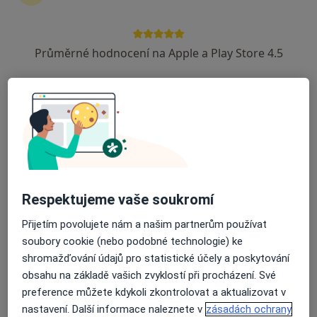
zahájení nebo pokračování léčby. Pokud to
potřebujete, můžete si také objednat návštěvu v
ordinaci.
Průměrné hodnocení na Apple a Play Store 4.5
Zobrazit profily specialistů
Jak to funguje?
Odborníci
Respektujeme vaše soukromí
Přijetím povolujete nám a našim partnerům používat
Silvie Johanidesová
soubory cookie (nebo podobné technologie) ke
shromažďování údajů pro statistické účely a poskytování
Psycholog
Praha
obsahu na základě vašich zvyklostí při procházení. Své
preference můžete kdykoli zkontrolovat a aktualizovat v
nastavení. Další informace naleznete v
zásadách ochrany