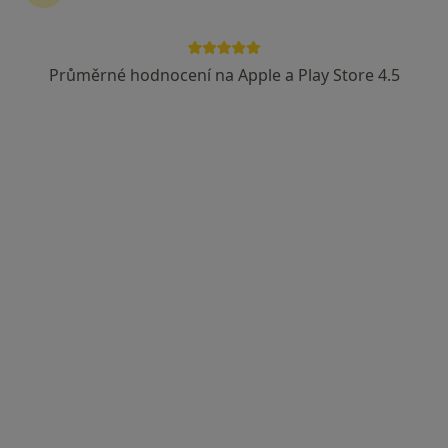
Průměrné hodnocení na Apple a Play Store 4.5
Mgr. Karolína Petřeková
·
Více
Psycholog, Kouč
7 názorů
Dolní náměstí 109/29, Olomouc
•
Mapa
psychologické poradenství
Psychologické poradenství
1 000 Kč
Tento specialista nenabízí online rezervaci termínu na této adrese.
Rezervovat termín