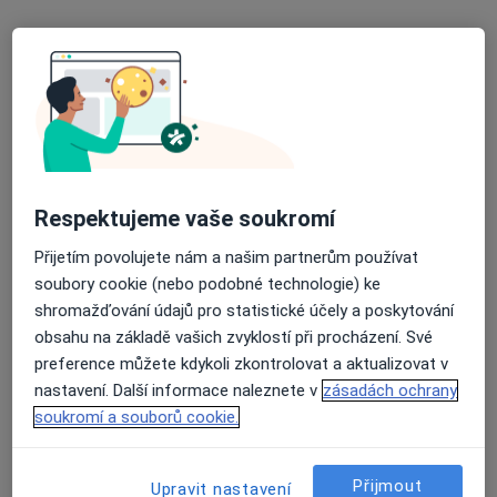
PhDr. Mgr. Milena Blažková
·
Více
Psycholog, Psychoterapeut
37 názorů
Respektujeme vaše soukromí
Adresa
Online
Přijetím povolujete nám a našim partnerům používat
soubory cookie (nebo podobné technologie) ke
Olomouc
•
Mapa
shromažďování údajů pro statistické účely a poskytování
PhDr. Mgr. Milena Blažková - online
obsahu na základě vašich zvyklostí při procházení. Své
Psychoterapie
1 500 Kč
preference můžete kdykoli zkontrolovat a aktualizovat v
nastavení. Další informace naleznete v
zásadách ochrany
Tento specialista nenabízí online rezervaci termínu na této adrese.
soukromí a souborů cookie.
Rezervovat termín
Přijmout
Upravit nastavení