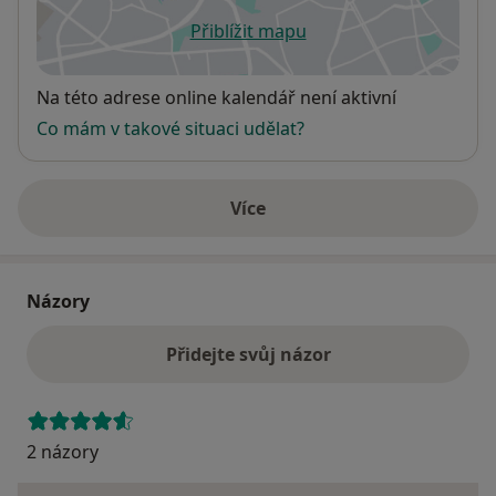
Přiblížit mapu
se otevře v nové záložce
Dostupnost
Na této adrese online kalendář není aktivní
Co mám v takové situaci udělat?
Více
o adrese
Názory
Přidejte svůj názor
2 názory