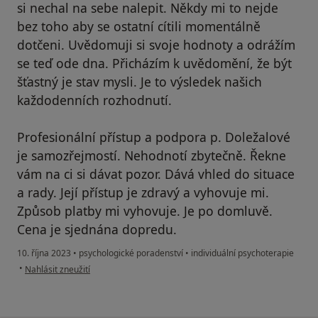
si nechal na sebe nalepit. Někdy mi to nejde
bez toho aby se ostatní cítili momentálně
dotčeni. Uvědomuji si svoje hodnoty a odrážím
se teď ode dna. Přicházím k uvědomění, že být
šťastný je stav mysli. Je to výsledek našich
každodenních rozhodnutí.
Profesionální přístup a podpora p. Doležalové
je samozřejmostí. Nehodnotí zbytečně. Řekne
vám na ci si dávat pozor. Dává vhled do situace
a rady. Její přístup je zdravý a vyhovuje mi.
Způsob platby mi vyhovuje. Je po domluvě.
Cena je sjednána dopredu.
10. října 2023
•
psychologické poradenství
•
individuální psychoterapie
podle názoru uživatele J.
•
Nahlásit zneužití