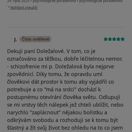
29. října 2025
•
psychologické poradenství
•
psychologické poradenství
podle názoru uživatele Marketa
•
Nahlásit zneužití
J.
Číslo ověřené
J
Dekuji paní Doležalové. V tom, co je
označováno za těžkou, dobře léčitelnou nemoc
- schizofrenie mi p. Doležalová byla nejprve
zpovědnicí. Díky tomu, že opravdu umí
člověkovi dát prostor k tomu aby vyjádřil co
potrebuje a co "má na srdci" dochází k
postupnému otevírání člověka světu. Odlupují
se mi vrstvy těch nálepek jež chteli ublížit, nebo
narychlo "zaplácnout" nějakou bolístku a
odkrývám svobodu a rozhoduji se k tomu být
šťastný a žít svůj život bez ohledu na to co jsem