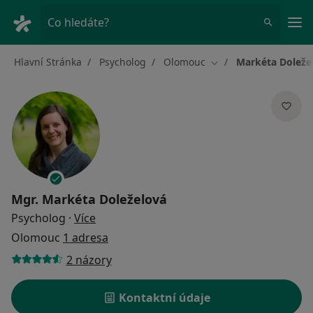
Hla
Co hledáte?
Hlavní Stránka
Psycholog
Olomouc
Markéta Doleže
Změna města
Mgr.
Markéta Doleželová
o specializacích
Psycholog
·
Více
Olomouc
1 adresa
2 názory
Kontaktní údaje