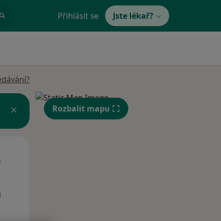
Přihlásit se
Jste lékař?
edávání?
Rozbalit mapu
Čt
Pá
So
n
13 Srpen
14 Srpen
15 Srpen
i