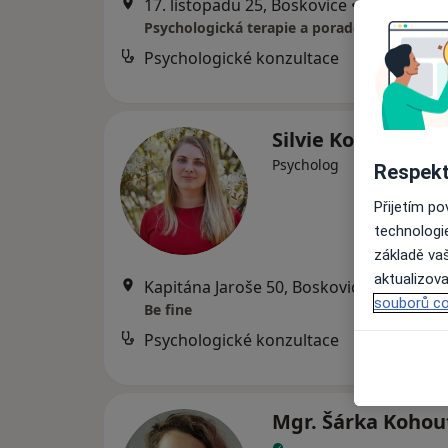
17. listopadu 25, Boskovice
•
Mapa
Psychologické konzultace
od
Silvie Kovářová
Psycholog
Respekt
Přijetím p
technologi
základě vaš
aktualizova
Kapitána Jaroše 50, Boskovice
•
Mapa
souborů co
Be fine
Psychologické konzultace
Mgr. Šárka Kohou