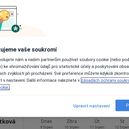
Psychologická terapie a poradenství - Poradna Boskovice
 1 200 kč
Dnes
Zítra
Út
St
9 Srpen
10 Srpen
11 Srpen
12 Srpe
ujeme vaše soukromí
ovolujete nám a našim partnerům používat soubory cookie (nebo po
Online rezervace termínu není k dispozic
e) ke shromažďování údajů pro statistické účely a poskytování obs
ich zvyklostí při procházení. Své preference můžete kdykoli zkontro
Rezervovat termín
t v nastavení. Další informace naleznete v
zásadách ochrany soukr
okie.
900 Kč
P
Upravit nastavení
tková
Dnes
Zítra
Út
St
9 Srpen
10 Srpen
11 Srpen
12 Srpe