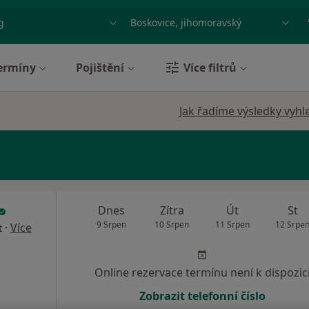
ace, nemoc nebo příjmení
Město nebo region
ermíny
Pojištění
Více filtrů
Jak řadíme výsledky vyhl
Dnes
Zítra
Út
St
9 Srpen
10 Srpen
11 Srpen
12 Srpe
·
Více
t
Online rezervace termínu není k dispozic
Zobrazit telefonní číslo