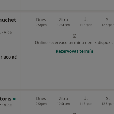
Gauchet
Dnes
Zítra
Út
St
9 Srpen
10 Srpen
11 Srpen
12 Srpe
·
Více
t
Online rezervace termínu není k dispozic
Rezervovat termín
1 300 Kč
toris
Dnes
Zítra
Út
St
9 Srpen
10 Srpen
11 Srpen
12 Srpe
·
Více
t