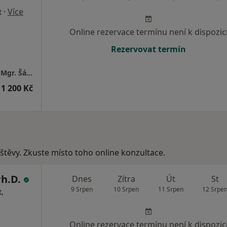
·
Více
t
Online rezervace termínu není k dispozic
Rezervovat termín
Psychologické poradenství, psychoterapie - Mgr. Šárka Kohoutková
1 200 Kč
vštěvy. Zkuste místo toho online konzultace.
Ph.D.
Dnes
Zítra
Út
St
9 Srpen
10 Srpen
11 Srpen
12 Srpe
,
Online rezervace termínu není k dispozic