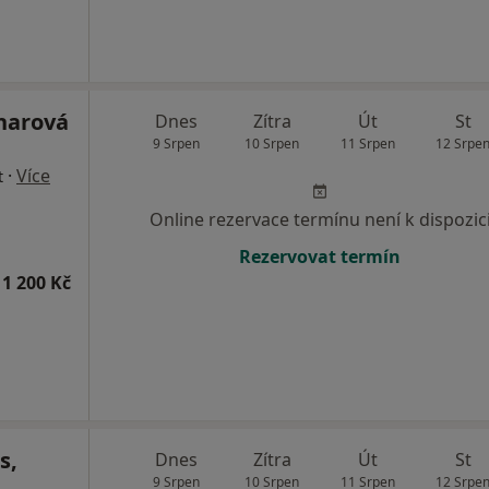
lnarová
Dnes
Zítra
Út
St
9 Srpen
10 Srpen
11 Srpen
12 Srpe
·
Více
t
Online rezervace termínu není k dispozic
Rezervovat termín
1 200 Kč
s,
Dnes
Zítra
Út
St
9 Srpen
10 Srpen
11 Srpen
12 Srpe