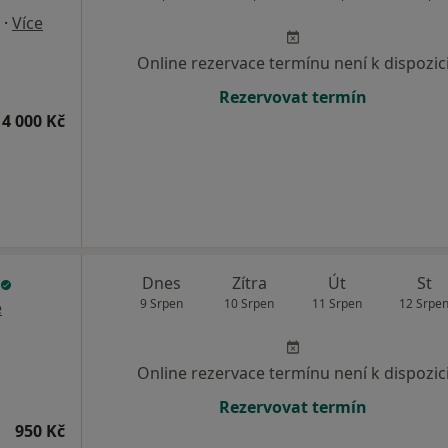
·
Více
Online rezervace termínu není k dispozic
Rezervovat termín
4 000 Kč
Dnes
Zítra
Út
St
9 Srpen
10 Srpen
11 Srpen
12 Srpe
e
Online rezervace termínu není k dispozic
Rezervovat termín
950 Kč