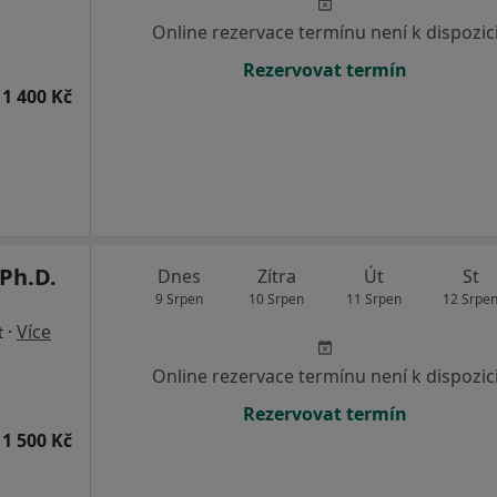
Online rezervace termínu není k dispozic
Rezervovat termín
1 400 Kč
Ph.D.
Dnes
Zítra
Út
St
9 Srpen
10 Srpen
11 Srpen
12 Srpe
·
Více
t
Online rezervace termínu není k dispozic
Rezervovat termín
1 500 Kč