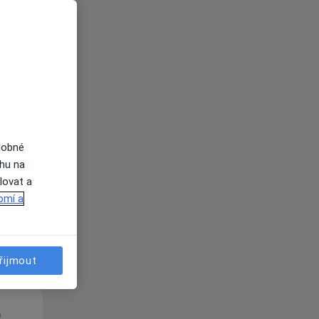
Čt
Pá
So
n
13 Srpen
14 Srpen
15 Srpen
dobné
i
ahu na
lovat a
omí a
řijmout
Čt
Pá
So
n
13 Srpen
14 Srpen
15 Srpen