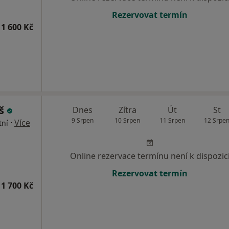
Rezervovat termín
1 600 Kč
yš
Dnes
Zítra
Út
St
9 Srpen
10 Srpen
11 Srpen
12 Srpe
·
Více
tní
Online rezervace termínu není k dispozic
Rezervovat termín
1 700 Kč