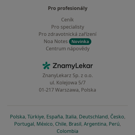
Pro profesionály
Ceník
Pro specialisty
Pro zdravotnická zařízení
Noa Notes
Novinka
Centrum nápovědy
Kontakt
ZnamyLekar - Hlavní stránka
ZnanyLekarz Sp. z o.o.
ul. Kolejowa 5/7
01-217 Warszawa, Polska
se otevře v nové záložce
se otevře v nové záložce
se otevře v nové záložce
se otevře v nové záložce
se otevře v 
se o
Polska
,
Türkiye
,
España
,
Italia
,
Deutschland
,
Česko
,
se otevře v nové záložce
se otevře v nové záložce
se otevře v nové záložce
se otevře v nové záložc
se otevře v 
se ote
Portugal
,
México
,
Chile
,
Brasil
,
Argentina
,
Perú
,
se otevře v nové záložce
Colombia