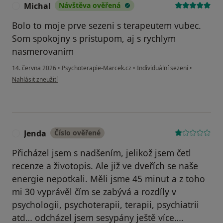
Michal
Návštěva ověřená
M
Bolo to moje prve sezeni s terapeutem vubec.
Som spokojny s pristupom, aj s rychlym
nasmerovanim
14. června 2026
•
Psychoterapie-Marcek.cz
•
Individuální sezení
•
podle názoru uživatele Michal
Nahlásit zneužití
Jenda
Číslo ověřené
J
Přicházel jsem s nadšením, jelikož jsem četl
recenze a životopis. Ale již ve dveřích se naše
energie nepotkali. Měli jsme 45 minut a z toho
mi 30 vyprávěl čím se zabývá a rozdíly v
psychologii, psychoterapii, terapii, psychiatrii
atd… odcházel jsem sesypány ještě více….