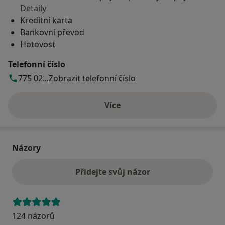
Detaily
Kreditní karta
Bankovní převod
Hotovost
Telefonní číslo
775 02...
Zobrazit telefonní číslo
Více
o adrese
Názory
Přidejte svůj názor
124 názorů