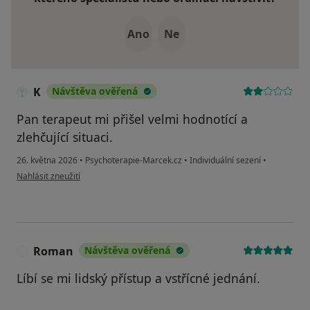
Ano
Ne
K
Návštěva ověřená
Pan terapeut mi přišel velmi hodnotící a
zlehčující situaci.
26. května 2026
•
Psychoterapie-Marcek.cz
•
Individuální sezení
•
podle názoru uživatele K
Nahlásit zneužití
Roman
Návštěva ověřená
R
Líbí se mi lidský přístup a vstřícné jednání.