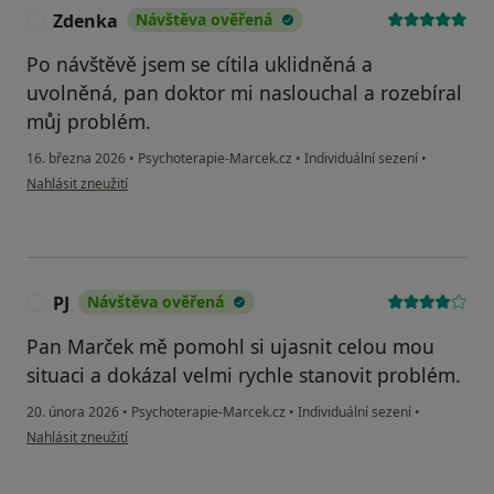
Zdenka
Návštěva ověřená
Z
Po návštěvě jsem se cítila uklidněná a
uvolněná, pan doktor mi naslouchal a rozebíral
můj problém.
16. března 2026
•
Psychoterapie-Marcek.cz
•
Individuální sezení
•
podle názoru uživatele Zdenka
Nahlásit zneužití
PJ
Návštěva ověřená
P
Pan Marček mě pomohl si ujasnit celou mou
situaci a dokázal velmi rychle stanovit problém.
20. února 2026
•
Psychoterapie-Marcek.cz
•
Individuální sezení
•
podle názoru uživatele PJ
Nahlásit zneužití