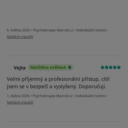
6. května 2026
•
Psychoterapie-Marcek.cz
•
Individuální sezení
•
podle názoru uživatele Roman
Nahlásit zneužití
Vojta
Návštěva ověřená
V
Velmi příjemný a profesionální přístup, cítil
jsem se v bezpečí a vyslyšený. Doporučuji.
1. dubna 2026
•
Psychoterapie-Marcek.cz
•
Individuální sezení
•
podle názoru uživatele Vojta
Nahlásit zneužití