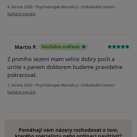
4. června 2026
•
Psychoterapie-Marcek.cz
•
Individuální sezení
•
podle názoru uživatele Jenda
Nahlásit zneužití
Martin P.
Návštěva ověřená
M
Z prvniho sezeni mam velice dobry pocit a
urcite s panem doktorem budeme pravidelne
pokracovat.
1. června 2026
•
Psychoterapie-Marcek.cz
•
Individuální sezení
•
podle názoru uživatele Martin P.
Nahlásit zneužití
Pomáhají vám názory rozhodovat o tom,
kterého specialistu nebo ordinaci navštívit?