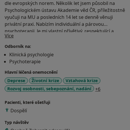
dle evropských norem. Několik let jsem působil na
Psychologickém ústavu Akademie věd ČR, příležitostně
vyučuji na MU a posledních 14 let se denně věnuji
privátní praxi. Nabízím individuální a párovou
psychoterapii. Je mi vlastní přívětivý, respektující a
O mně
Více
upřímný přístup, rád s klienty objevuji jejich vlastní
cestu k překonání těžkých životních období,
Odborník na:
seberealizaci, nebo k většímu naplnění ve vztahu.
Klinická psychologie
Věřím v uzdravující sílu terapeutického vztahu, stejně
Psychoterapie
tak jako v individuální zdroje každého člověka. Zde
Hlavní léčená onemocnění
naleznete víc informací o psychoterapii obecně, i o
mém směru: https://www.psychoterapie-marcek.cz
Deprese
Životní krize
Vztahová krize
a11y_sr_more
Rozvoj osobnosti, sebepoznání, nadání
+6
P.S. Moje praxe je LGBTQ friendly, prostory jsou
bezbariérové a v létě klimatizované.
Pacienti, které ošetřuji
P.S.2 Psychoterapie je do velké míry o vztahu, takže
Dospělí
hodnocení jedné strany (terapeuta) hvězdičkami je
opravdu jen orientační. Pozitivní na tom je, že jiný
Typ návštěv
(kvalifikovaný) terapeut třeba i bez hodnocení může