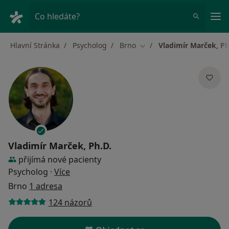
Hla
Co hledáte?
Hlavní Stránka
Psycholog
Brno
Vladimír Marček, Ph
Změna města
Vladimír Marček, Ph.D.
přijímá nové pacienty
o specializacích
Psycholog
·
Více
Brno
1 adresa
124 názorů