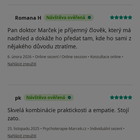
Romana H
Návštěva ověřená
R
Pan doktor Marček je příjemný člověk, který má
nadhled a dokáže ho předat tam, kde ho sami z
nějakého důvodu ztratíme.
6. února 2026
•
Online sezení / Online session
•
Konzultace online
•
podle názoru uživatele Romana H
Nahlásit zneužití
pk
Návštěva ověřená
P
Skvelá kombinácie praktickosti a empatie. Stojí
zato.
25. listopadu 2025
•
Psychoterapie-Marcek.cz
•
Individuální sezení
•
podle názoru uživatele pk
Nahlásit zneužití