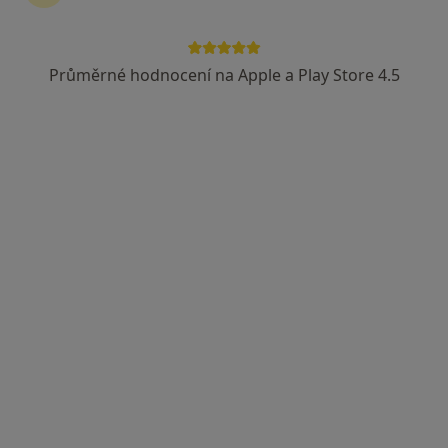
Průměrné hodnocení na Apple a Play Store 4.5
Adina Maria Silion
·
Více
Psychoterapeut
Adresa
Online
Tomešova 2b, Brno
•
Mapa
Psychotherapist Adina @FreedomInTherapy
Individuální psychoterapie
1 300 Kč
Tento specialista nenabízí online rezervaci termínu na této adrese.
Rezervovat termín