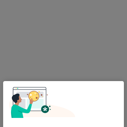
Vladimír Marček, Ph.D.
·
Více
Psycholog, Psychoterapeut
124 názorů
Adresa
Online
Sukova 49/4, Brno
•
Mapa
Psychoterapie-Marcek.cz
Individuální sezení
1 500 Kč
Tento specialista nenabízí online rezervaci termínu na této adrese.
Rezervovat termín