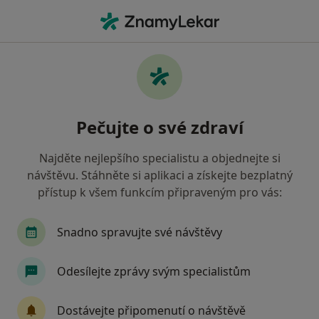
Hla
Generalizované Úzkostné Poruchy • Brno, jihomoravský
Filtry
• 1
Mapa
Generalizované úzkostné poruchy Brno
Pečujte o své zdraví
Jak řadíme výsledky vyhledávání?
Najděte nejlepšího specialistu a objednejte si
návštěvu. Stáhněte si aplikaci a získejte bezplatný
Jakého specialistu hledáte?
přístup k všem funkcím připraveným pro vás:
Psycholog
Psychoterapeut
Terapeut
Snadno spravujte své návštěvy
Odesílejte zprávy svým specialistům
Dostávejte připomenutí o návštěvě