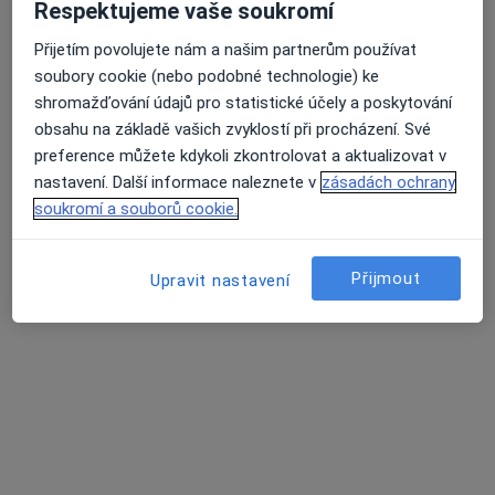
Respektujeme vaše soukromí
Přijetím povolujete nám a našim partnerům používat
soubory cookie (nebo podobné technologie) ke
shromažďování údajů pro statistické účely a poskytování
obsahu na základě vašich zvyklostí při procházení. Své
preference můžete kdykoli zkontrolovat a aktualizovat v
nastavení. Další informace naleznete v
zásadách ochrany
Mgr. Zuzana Šuláková
soukromí a souborů cookie.
·
Více
Psychoterapeut, Psycholog
8 názorů
Přijmout
Upravit nastavení
Jarní 664/4, Troubsko
•
Mapa
Mgr. Zuzana Šuláková
Individuální psychoterapie
1 000 Kč
Tento specialista nenabízí online rezervaci termínu na této adrese.
Rezervovat termín