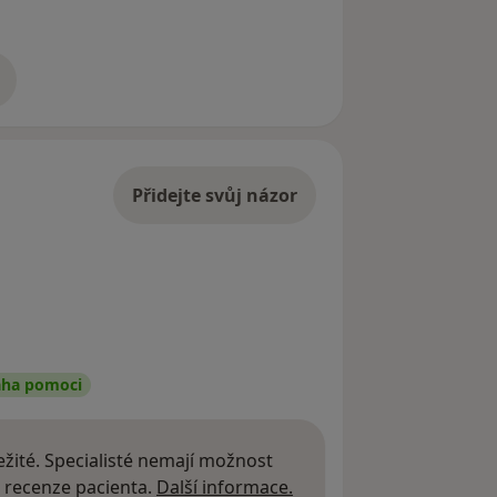
adrese
Přidejte svůj názor
aha pomoci
žité. Specialisté nemají možnost
Další informace o názor
 recenze pacienta.
Další informace.