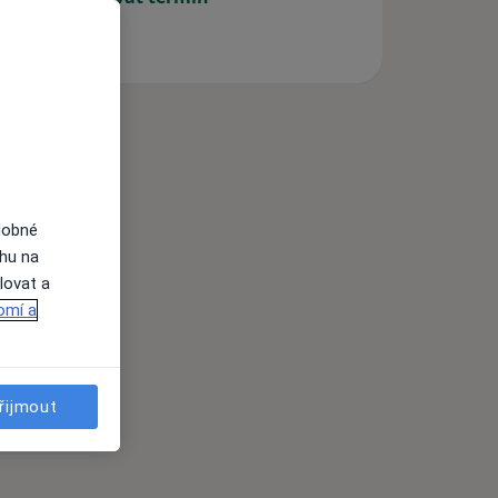
dobné
ahu na
lovat a
omí a
řijmout