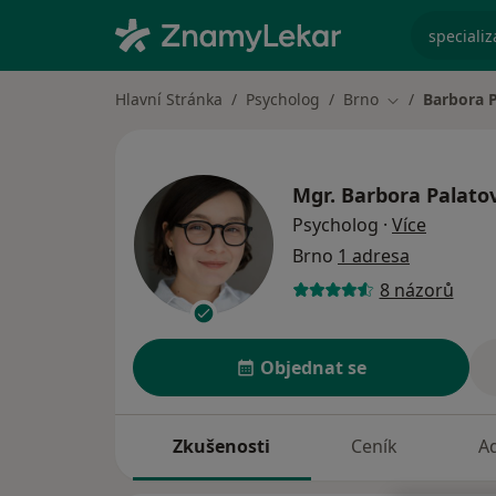
specializ
Hlavní Stránka
Psycholog
Brno
Barbora 
Změna města
Mgr.
Barbora Palato
o specia
Psycholog
·
Více
Brno
1 adresa
8 názorů
Objednat se
Zkušenosti
Ceník
A