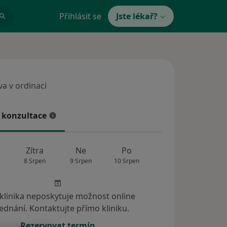
Přihlásit se
Jste lékař?
a v ordinaci
 v ordinaci
 konzultace
konzultace
Zítra
Ne
Po
Út
St
8 Srpen
9 Srpen
10 Srpen
11 Srpen
12 Srp
 klinika neposkytuje možnost online
ednání. Kontaktujte přímo kliniku.
Rezervovat termín