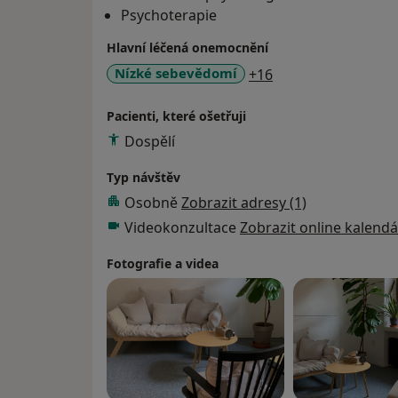
only via a message or call at +420 770 642 05
Psychoterapie
barbora@neveshlavu.cz, in person at the p
Hlavní léčená onemocnění
existing reservation through the booking ca
it to a different date and time). By making 
a11y_sr_more_dis
Nízké sebevědomí
+16
and Conditions.
Pacienti, které ošetřuji
Dospělí
Typ návštěv
Osobně
Zobrazit adresy (1)
Videokonzultace
Zobrazit online kalendá
Fotografie a videa