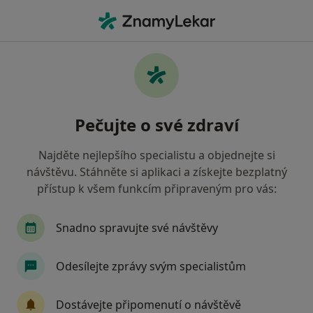
Hla
Krize • Brno, jihomoravský
Filtry
• 1
Mapa
Krize Brno
Pečujte o své zdraví
Jak řadíme výsledky vyhledávání?
Najděte nejlepšího specialistu a objednejte si
návštěvu. Stáhněte si aplikaci a získejte bezplatný
Jakého specialistu hledáte?
přístup k všem funkcím připraveným pro vás:
Psycholog
Psychoterapeut
Terapeut
Snadno spravujte své návštěvy
Odesílejte zprávy svým specialistům
Dostávejte připomenutí o návštěvě