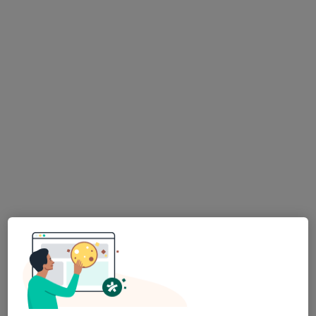
Mgr. Zuzana Šuláková
·
Více
Psychoterapeut, Psycholog
8 názorů
Jarní 664/4, Troubsko
•
Mapa
Mgr. Zuzana Šuláková
Individuální psychoterapie
1 000 Kč
Tento specialista nenabízí online rezervaci termínu na této adrese.
Rezervovat termín