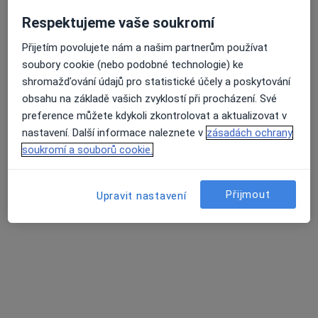
Respektujeme vaše soukromí
Přijetím povolujete nám a našim partnerům používat
soubory cookie (nebo podobné technologie) ke
shromažďování údajů pro statistické účely a poskytování
obsahu na základě vašich zvyklostí při procházení. Své
Mgr. Eliška Hošková
preference můžete kdykoli zkontrolovat a aktualizovat v
Terapeut
nastavení. Další informace naleznete v
zásadách ochrany
5 názorů
soukromí a souborů cookie.
Adresa
Online
Přijmout
Upravit nastavení
Josefská 15, Brno
•
Mapa
Eliška Hošková
Individuální psychoterapie
1 000 Kč
Tento specialista nenabízí online rezervaci termínu na této adrese.
Rezervovat termín