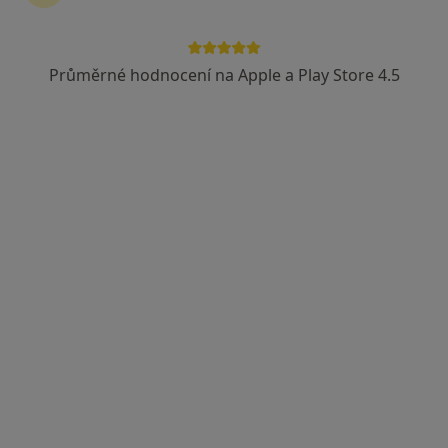
Průměrné hodnocení na Apple a Play Store 4.5
Adina Maria Silion
·
Více
Psychoterapeut
Adresa
Online
Tomešova 2b, Brno
•
Mapa
Psychotherapist Adina @FreedomInTherapy
Individuální psychoterapie
1 300 Kč
Tento specialista nenabízí online rezervaci termínu na této adrese.
Rezervovat termín