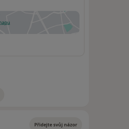
 mapu
 otevře v nové záložce
adrese
Přidejte svůj názor