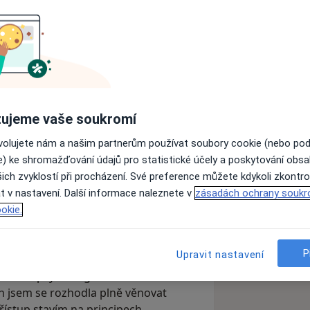
 psychologickou praxi z důvodu
ujeme vaše soukromí
 prioritou. Proto bohužel nebudu moci
ovolujete nám a našim partnerům používat soubory cookie (nebo po
rodinná situace dovolí, ráda bych v
e) ke shromažďování údajů pro statistické účely a poskytování obs
vila, zejména v online podobě. Těžce
ich zvyklostí při procházení. Své preference můžete kdykoli zkontro
stopadu, prosinci...uvidíme.
t v nastavení. Další informace naleznete v
zásadách ochrany soukr
okie.
com
vá) a pracuji jako psycholog a
P
Upravit nastavení
. Vystudovala jsem humanistiku se
rovou psychologii. Po devíti letech
h jsem se rozhodla plně věnovat
řístup stavím na principech