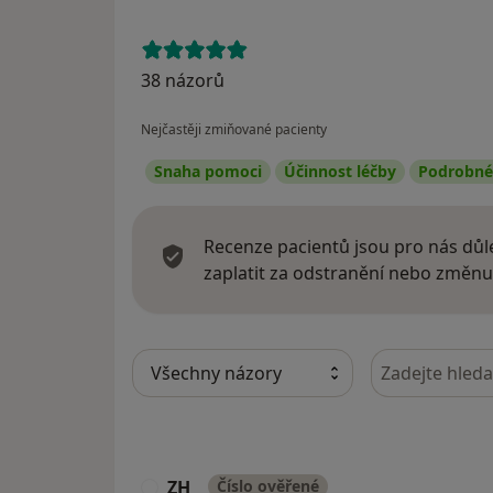
38 názorů
Nejčastěji zmiňované pacienty
Snaha pomoci
Účinnost léčby
Podrobné 
Recenze pacientů jsou pro nás důle
zaplatit za odstranění nebo změnu
Hledejte v ná
ZH
Číslo ověřené
Z