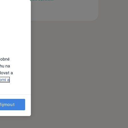
dobné
ahu na
lovat a
omí a
řijmout