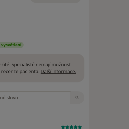
vysvětlení
žité. Specialisté nemají možnost
Další informace o názor
 recenze pacienta.
Další informace.
zorech