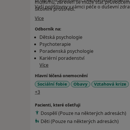
mutismu, zároveň se může stát průvodcem v 
Vaší pojišťovny v rámci péče o duševní zdra
školním prostředí.
O mně
Více
Odborník na:
Dětská psychologie
Psychoterapie
Poradenská psychologie
Kariérní poradenství
Více
Hlavní léčená onemocnění
Sociální fobie
Obavy
Vztahová krize
a11y_sr_more_diseases
+3
Pacienti, které ošetřuji
Dospělí (Pouze na některých adresách)
Děti (Pouze na některých adresách)