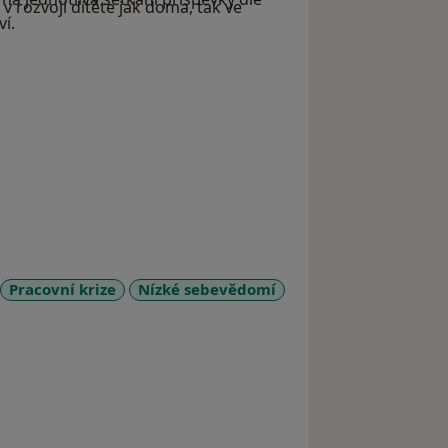
rozvoji dítěte jak doma, tak ve
ví.
Pracovní krize
Nízké sebevědomí