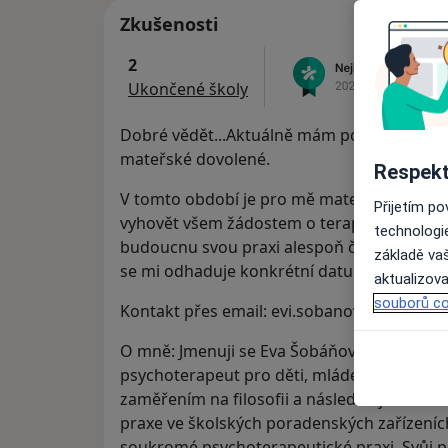
Zkušenosti
2
Ukončené školy
Dobré vědět...Aktuálně mám pozastavenou
mateřské dovolené.
Respekt
V tomto období je pro mě mateřství jasnou
Přijetím p
vyhovět všem žádostem o terapie. Pokud to 
technologi
budoucnu svou praxi alespoň částečně obno
základě vaš
se mi odhaduje konkrétní datum - snad v li
aktualizova
souborů co
Kontakt přes email: evi.sobanova@gmail.
O mně: Jmenuji se Eva Šobáňová (roz. Janšto
psychoterapeut pro děti, mládež a dospělé
zaměřením na filosofii a následně jednoobo
praxe ve školských poradenských zařízeníc
soukromé psychoterapeutické praxi. Svůj p