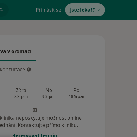
Přihlásit se
Jste lékař?
va v ordinaci
 v ordinaci
 konzultace
konzultace
Zítra
Ne
Po
Út
St
8 Srpen
9 Srpen
10 Srpen
11 Srpen
12 Srp
 klinika neposkytuje možnost online
ednání. Kontaktujte přímo kliniku.
Rezervovat termín