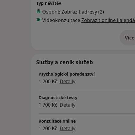
Typ návštěv
Osobně
Zobrazit adresy (2)
Videokonzultace
Zobrazit online kalendá
Více
o 
Služby a ceník služeb
Psychologické poradenství
1 200 Kč
Detaily
Diagnostické testy
1 700 Kč
Detaily
Konzultace online
1 200 Kč
Detaily