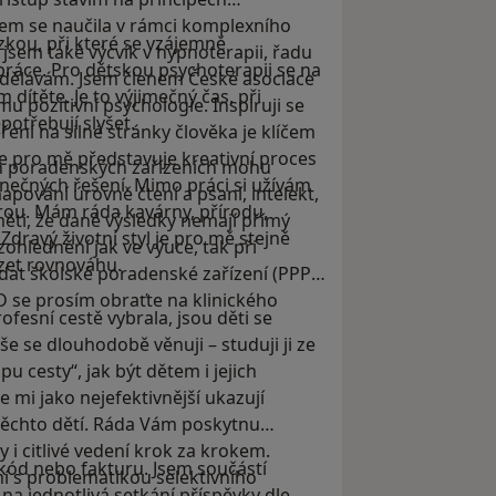
sem se naučila v rámci komplexního
ůzkou, při které se vzájemně
jsem také výcvik v hypnoterapii, řadu
ráce. Pro dětskou psychoterapii se na
vzdělávám. Jsem členem České asociace
dítěte. Je to výjimečný čas, při
 pozitivní psychologie. Inspiruji se
potřebují slyšet.
ení na silné stránky člověka je klíčem
e pro mě představuje kreativní proces
h poradenských zařízeních mohu
inečných řešení. Mimo práci si užívám
mapování úrovně čtení a psaní, intelekt,
rou. Mám ráda kavárny, přírodu,
měti, že dané výsledky nemají přímý
Zdravý životní styl je pro mě stejně
ohlednění jak ve výuce, tak při
ázet rovnováhu.
dat školské poradenské zařízení (PPP,
D se prosím obraťte na klinického
ofesní cestě vybrala, jsou děti se
 se dlouhodobě věnuji – studuji ji ze
 cesty“, jak být dětem i jejich
 mi jako nejefektivnější ukazují
ěchto dětí. Ráda Vám poskytnu
 i citlivé vedení krok za krokem.
kód nebo fakturu. Jsem součástí
í s problematikou selektivního
na jednotlivá setkání příspěvky dle