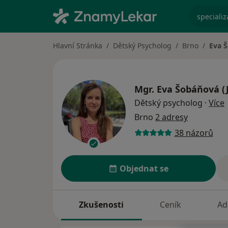
specializ
Hlavní Stránka
Dětský Psycholog
Brno
Eva 
Mgr.
Eva Šobáňová (
o
Dětský psycholog
·
Více
Brno
2 adresy
38 názorů
Objednat se
Zkušenosti
Ceník
Ad