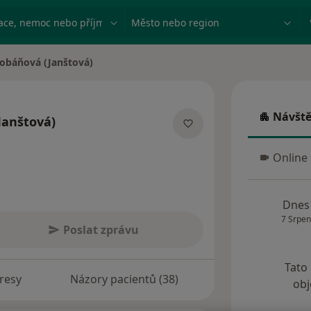
ace, nemoc nebo příjmení
Město nebo region
Šobáňová (Janštová)
Návště
Janštová)
Návštěva
 specializacích
Online
Online 
Dnes
7 Srpen
Poslat zprávu
Tato
resy
Názory pacientů (38)
obj