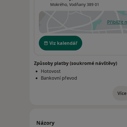
Mokrého,
Vodňany
389 01
Přiblížit
se
Dostupnost
Viz kalendář
Způsoby platby (soukromé návštěvy)
Hotovost
Bankovní převod
Více
o 
Názory