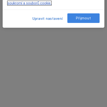
Lukáš Carlos Hrubý
soukromí a souborů cookie.
Psycholog, Adiktolog, Psychoterapeut
Olomouc
Přijmout
Upravit nastavení
Martin Hajný
Psycholog, Psychoterapeut
Praha
LENKA SÁGNEROVÁ
Psycholog, Psychoterapeut
Praha
Jiří Šob
Psychiatr