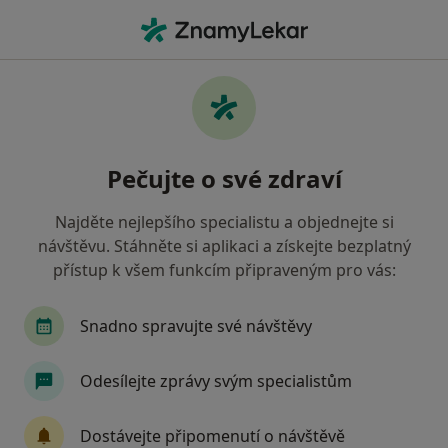
Hla
Co hledáte?
Hlavní Stránka
Nemoci
Vztahová Krize
Vztahová krize - informace,
Pečujte o své zdraví
specialisté, otázky a odpovědi
Najděte nejlepšího specialistu a objednejte si
návštěvu. Stáhněte si aplikaci a získejte bezplatný
přístup k všem funkcím připraveným pro vás:
Informace
Snadno spravujte své návštěvy
Odesílejte zprávy svým specialistům
Dbejte o své zdraví
Zůstaňte doma a vyberte online konzultaci pro
Dostávejte připomenutí o návštěvě