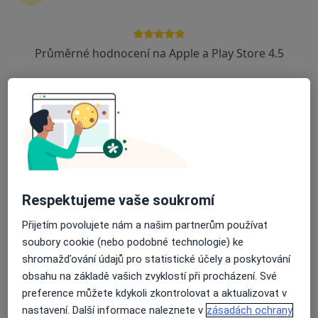
zahájení nebo pokračování léčby. Pokud to
potřebujete, můžete si také objednat návštěvu v
ordinaci.
Průměrné hodnocení na Apple a Play Store 4.5
Zobrazit profily specialistů
Jak to funguje?
Odborníci
Respektujeme vaše soukromí
Přijetím povolujete nám a našim partnerům používat
Ján Lukány
soubory cookie (nebo podobné technologie) ke
shromažďování údajů pro statistické účely a poskytování
Psycholog, Psychoterapeut
Praha
obsahu na základě vašich zvyklostí při procházení. Své
preference můžete kdykoli zkontrolovat a aktualizovat v
nastavení. Další informace naleznete v
zásadách ochrany