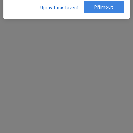
Přijmout
Upravit nastavení
Mgr. Jana Jonáková
·
Více
Psychoterapeut
Benešov
•
Mapa
Individuální psychoterapie
1 150 Kč
Tento specialista nenabízí online rezervaci termínu na této adrese.
Rezervovat termín