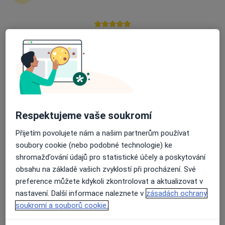
Průměrné hodnocení na Apple a Play Store 4.5
PhDr. Kristýna Klápová
·
Více
Psycholog, Psychoterapeut
35 názorů
Velké Popovice, Masarykova 38, Říčany
•
Mapa
Psycholog - psychoterapie, poradenství, koučování
Psychologické konzultace
1 200 Kč
Respektujeme vaše soukromí
Tento specialista nenabízí online rezervaci termínu na této adrese.
Přijetím povolujete nám a našim partnerům používat
soubory cookie (nebo podobné technologie) ke
Rezervovat termín
shromažďování údajů pro statistické účely a poskytování
obsahu na základě vašich zvyklostí při procházení. Své
preference můžete kdykoli zkontrolovat a aktualizovat v
nastavení. Další informace naleznete v
zásadách ochrany
soukromí a souborů cookie.