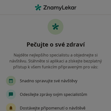
Hla
Vztahová Krize • Benešov, středočeský
Filtry
• 1
Mapa
Vztahová krize Benešov
Pečujte o své zdraví
Jak řadíme výsledky vyhledávání?
Najděte nejlepšího specialistu a objednejte si
návštěvu. Stáhněte si aplikaci a získejte bezplatný
Jakého specialistu hledáte?
přístup k všem funkcím připraveným pro vás:
Psycholog
Psychoterapeut
Snadno spravujte své návštěvy
Odesílejte zprávy svým specialistům
Dostávejte připomenutí o návštěvě