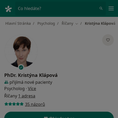
Hla
Co hledáte?
Hlavní Stránka
Psycholog
Říčany
Kristýna Klápová
Změna města
PhDr.
Kristýna Klápová
přijímá nové pacienty
o specializacích
Psycholog
·
Více
Říčany
1 adresa
35 názorů