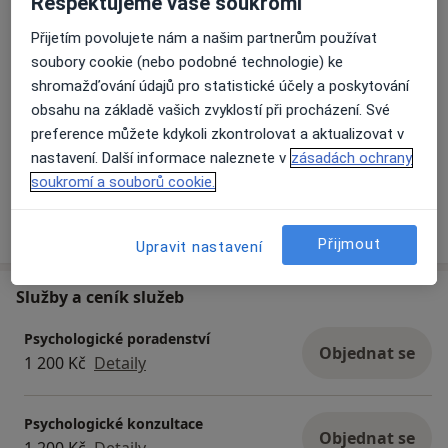
Respektujeme vaše soukromí
Přijetím povolujete nám a našim partnerům používat
soubory cookie (nebo podobné technologie) ke
shromažďování údajů pro statistické účely a poskytování
obsahu na základě vašich zvyklostí při procházení. Své
preference můžete kdykoli zkontrolovat a aktualizovat v
Zobrazit galerii (3)
nastavení. Další informace naleznete v
zásadách ochrany
soukromí a souborů cookie.
Více
o zkušenostech
Přijmout
Upravit nastavení
Služby a ceník služeb
Psychologické poradenství
Objednat se
1 200 Kč
Detaily
Psychologické konzultace
Objednat se