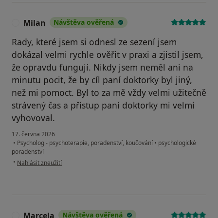
Milan
Návštěva ověřená
M
Rady, které jsem si odnesl ze sezení jsem
dokázal velmi rychle ověřit v praxi a zjistil jsem,
že opravdu fungují. Nikdy jsem neměl ani na
minutu pocit, že by cíl paní doktorky byl jiný,
než mi pomoct. Byl to za mě vždy velmi užitečně
strávený čas a přístup paní doktorky mi velmi
vyhovoval.
17. června 2026
•
Psycholog - psychoterapie, poradenství, koučování
•
psychologické
poradenství
podle názoru uživatele Milan
•
Nahlásit zneužití
Marcela
Návštěva ověřená
M