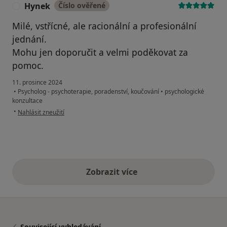
Hynek
Číslo ověřené
H
Milé, vstřícné, ale racionální a profesionální
jednání.
Mohu jen doporučit a velmi poděkovat za
pomoc.
11. prosince 2024
•
Psycholog - psychoterapie, poradenství, koučování
•
psychologické
konzultace
podle názoru uživatele Hynek
•
Nahlásit zneužití
Zobrazit více
výše uvedené názory
Související vyhledávání