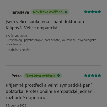
Jaroslava
Návštěva ověřená
J
Jsem velice spokojena s paní doktorkou
Klápová. Velice empatická.
17. června 2025
•
Psycholog - psychoterapie, poradenství, koučování
•
psychologické
poradenství
podle názoru uživatele Jaroslava
•
Nahlásit zneužití
Petra
Návštěva ověřená
P
Příjemné prostředí a velmi sympatická paní
doktorka. Profesionální a empatické jednání,
rozhodně doporučuji.
15. dubna 2025