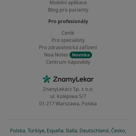
Mobilní aplikace
Blog pro pacienty
Pro profesionály
Ceník
Pro specialisty
Pro zdravotnická zařízení
Noa Notes
Novinka
Centrum nápovědy
Kontakt
ZnamyLekar - Hlavní stránka
ZnanyLekarz Sp. z o.o.
ul. Kolejowa 5/7
01-217 Warszawa, Polska
se otevře v nové záložce
se otevře v nové záložce
se otevře v nové záložce
se otevře v nové záložce
se otevře v 
se o
Polska
,
Türkiye
,
España
,
Italia
,
Deutschland
,
Česko
,