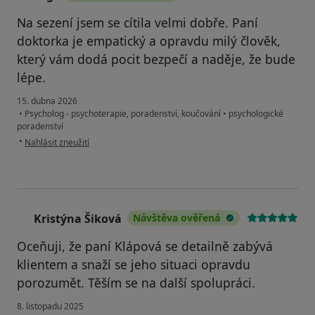
Na sezení jsem se cítila velmi dobře. Paní
doktorka je empatický a opravdu milý člověk,
který vám dodá pocit bezpečí a naděje, že bude
lépe.
15. dubna 2026
•
Psycholog - psychoterapie, poradenství, koučování
•
psychologické
poradenství
podle názoru uživatele Olga
•
Nahlásit zneužití
Kristýna Šiková
Návštěva ověřená
K
Oceňuji, že paní Klápová se detailně zabývá
klientem a snaží se jeho situaci opravdu
porozumět. Těším se na další spolupráci.
8. listopadu 2025