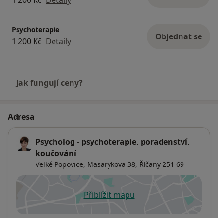
1 200 Kč
Detaily
Psychoterapie
Objednat se
1 200 Kč
Detaily
Jak fungují ceny?
Adresa
Psycholog - psychoterapie, poradenství,
koučování
Velké Popovice, Masarykova 38,
Říčany
251 69
Přiblížit mapu
se otevře v nové záložce