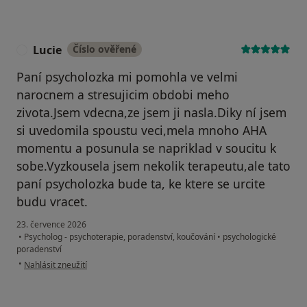
Lucie
Číslo ověřené
L
Paní psycholozka mi pomohla ve velmi
narocnem a stresujicim obdobi meho
zivota.Jsem vdecna,ze jsem ji nasla.Diky ní jsem
si uvedomila spoustu veci,mela mnoho AHA
momentu a posunula se napriklad v soucitu k
sobe.Vyzkousela jsem nekolik terapeutu,ale tato
paní psycholozka bude ta, ke ktere se urcite
budu vracet.
23. července 2026
•
Psycholog - psychoterapie, poradenství, koučování
•
psychologické
poradenství
podle názoru uživatele Lucie
•
Nahlásit zneužití