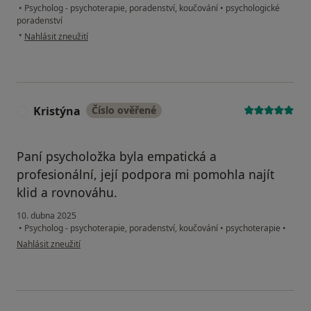
•
Psycholog - psychoterapie, poradenství, koučování
•
psychologické
poradenství
podle názoru uživatele Petra
•
Nahlásit zneužití
Kristýna
Číslo ověřené
K
Paní psycholožka byla empatická a
profesionální, její podpora mi pomohla najít
klid a rovnováhu.
10. dubna 2025
•
Psycholog - psychoterapie, poradenství, koučování
•
psychoterapie
•
podle názoru uživatele Kristýna
Nahlásit zneužití