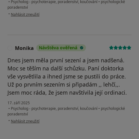
•
Psycholog - psychoterapie, poradenství, koučování
•
psychologické
poradenství
podle názoru uživatele Kristýna Šiková
•
Nahlásit zneužití
Monika
Návštěva ověřená
M
Dnes jsem měla první sezení a jsem nadšená.
Moc se těším na další schůzku. Paní doktorka
vše vysvětlila a ihned jsme se pustili do práce.
Už po prvním sezením si připadám ,, lehčí,,.
Jsem moc ráda, že jsem navštívila její ordinaci.
17. září 2025
•
Psycholog - psychoterapie, poradenství, koučování
•
psychologické
poradenství
podle názoru uživatele Monika
•
Nahlásit zneužití